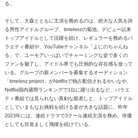
る。
そして、大森とともに主演を務めるのは、絶大な人気を誇
る男性アイドルグループ、timeleszの菊池。デビュー以来
トップアイドルとして活躍を続け、レギュラーを務めるバ
ラエティ番組や、YouTubeチャンネル「よにのちゃんね
る」で、ユーモアいっぱいでチャーミングな姿で多くの
ファンを魅了し、アイドル界でも圧倒的な存在感を放って
いる。グループの新メンバーを募集するオーディション
「timelesz project」がNetflixで独占配信されるやいなや、
Netflix国内週間ランキングで1位に躍り出るなど、バラエ
ティ番組では見られない真剣な眼差しと、トップアイドル
としていまもなお挑戦を続ける姿が大きな話題に。昨年
2023年には、連続ドラマで3クール連続主演を務め、俳優
としても目覚ましく飛躍を続けている。