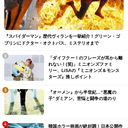
『スパイダーマン』歴代ヴィランを一挙紹介！グリーン・ゴ
ブリンにドクター・オクトパス、ミステリオまで
「ダイフクー！のフレーズが耳から離
れない！(笑)」ミニオンズファミ
リー、LiSAの『ミニオンズ＆モンス
ターズ』推しポイント
『オーメン』から半世紀…“悪魔の
子”ダミアン、苦悩と闘争の道のり
韓国ホラー映画が絶好調！日本公開作