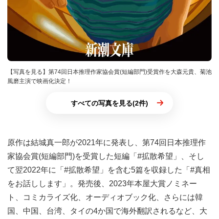
【写真を見る】第74回日本推理作家協会賞(短編部門)受賞作を大森元貴、菊池
風磨主演で映画化決定！
すべての写真を見る(2件)
原作は結城真一郎が2021年に発表し、第74回日本推理作
家協会賞(短編部門)を受賞した短編「#拡散希望」、そし
て翌2022年に「#拡散希望」を含む5篇を収録した「#真相
をお話しします」。発売後、2023年本屋大賞ノミネー
ト、コミカライズ化、オーディオブック化、さらには韓
国、中国、台湾、タイの4か国で海外翻訳されるなど、大