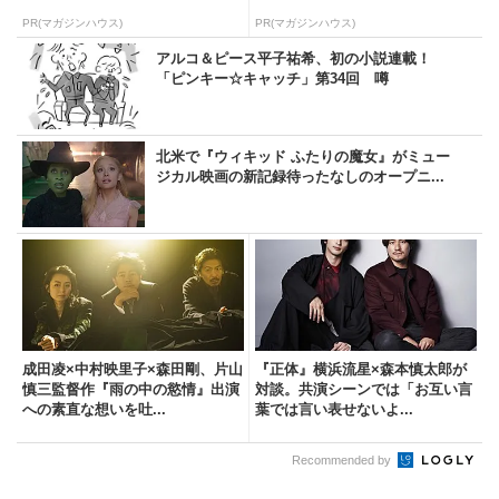
PR(マガジンハウス)
PR(マガジンハウス)
アルコ＆ピース平子祐希、初の小説連載！
「ピンキー☆キャッチ」第34回 噂
北米で『ウィキッド ふたりの魔女』がミュー
ジカル映画の新記録待ったなしのオープニ...
成田凌×中村映里子×森田剛、片山
『正体』横浜流星×森本慎太郎が
慎三監督作『雨の中の慾情』出演
対談。共演シーンでは「お互い言
への素直な想いを吐...
葉では言い表せないよ...
Recommended by