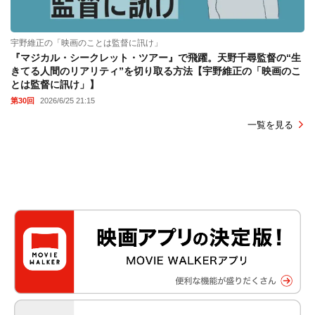
宇野維正の「映画のことは監督に訊け」
『マジカル・シークレット・ツアー』で飛躍。天野千尋監督の“生
きてる人間のリアリティ”を切り取る方法【宇野維正の「映画のこ
とは監督に訊け」】
第30回
2026/6/25 21:15
一覧を見る