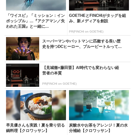
「ワイスピ」「ミッション：イン
GOETHEとFINCHIがタッグを組
ポッシブル」…『アクアマン／失
み、新メディアを創設
われた王国』と一緒に...
PR(FINCHI on GOETHE)
スーパーマンやバットマンに匹敵する長い歴
史を持つDCヒーロー、ブルービートルって...
【見城徹×藤田晋】AI時代でも変わらない経
営者の本質
PR(FINCHI on GOETHE)
早見優さんも実践！夏を乗り切る
炭酸水やお茶をアレンジ！夏の水
鍋料理【クロワッサン】
分補給【クロワッサン】