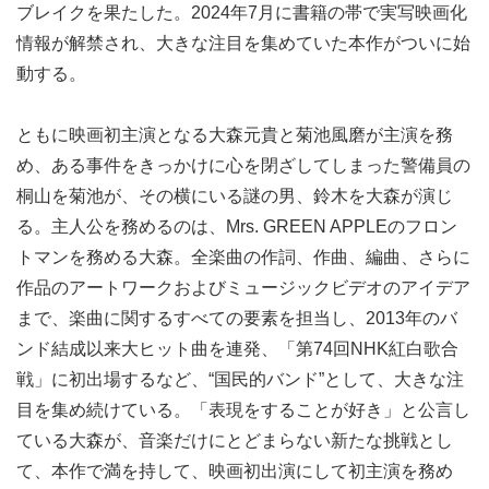
ブレイクを果たした。2024年7月に書籍の帯で実写映画化
情報が解禁され、大きな注目を集めていた本作がついに始
動する。
ともに映画初主演となる大森元貴と菊池風磨が主演を務
め、ある事件をきっかけに心を閉ざしてしまった警備員の
桐山を菊池が、その横にいる謎の男、鈴木を大森が演じ
る。主人公を務めるのは、Mrs. GREEN APPLEのフロン
トマンを務める大森。全楽曲の作詞、作曲、編曲、さらに
作品のアートワークおよびミュージックビデオのアイデア
まで、楽曲に関するすべての要素を担当し、2013年のバ
ンド結成以来大ヒット曲を連発、「第74回NHK紅白歌合
戦」に初出場するなど、“国民的バンド”として、大きな注
目を集め続けている。「表現をすることが好き」と公言し
ている大森が、音楽だけにとどまらない新たな挑戦とし
て、本作で満を持して、映画初出演にして初主演を務め