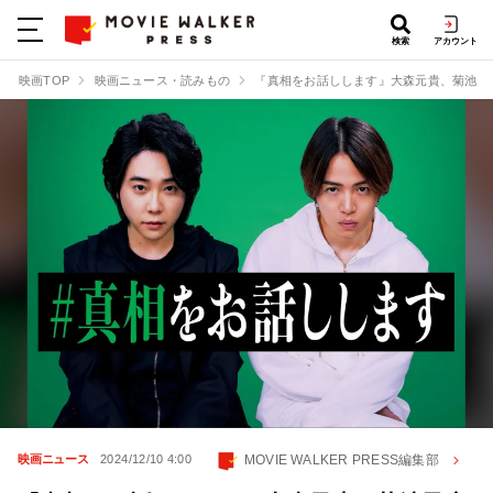
検索
アカウント
映画TOP
映画ニュース・読みもの
『真相をお話しします』大森元貴、菊池風
MOVIE WALKER PRESS編集部
映画ニュース
2024/12/10 4:00