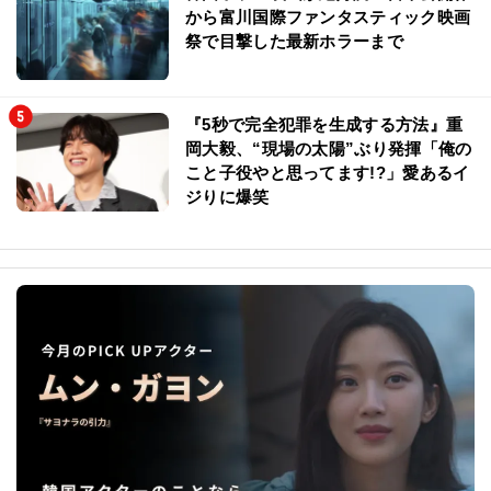
から富川国際ファンタスティック映画
祭で目撃した最新ホラーまで
『5秒で完全犯罪を生成する方法』重
岡大毅、“現場の太陽”ぶり発揮「俺の
こと子役やと思ってます!?」愛あるイ
ジりに爆笑