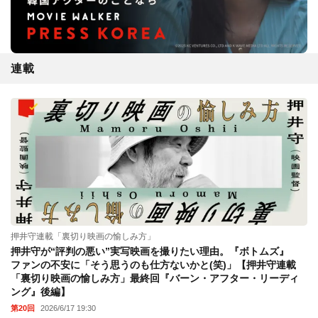
連載
押井守連載「裏切り映画の愉しみ方」
押井守が“評判の悪い”実写映画を撮りたい理由。『ボトムズ』
ファンの不安に「そう思うのも仕方ないかと(笑)」【押井守連載
「裏切り映画の愉しみ方」最終回『バーン・アフター・リーディ
ング』後編】
第20回
2026/6/17 19:30