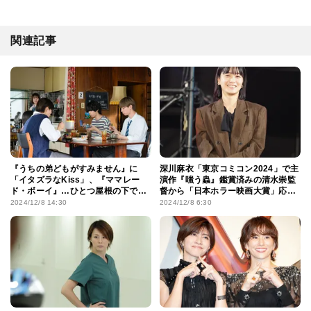
関連記事
『うちの弟どもがすみません』に
深川麻衣「東京コミコン2024」で主
「イタズラなKiss」、『ママレー
演作『嗤う蟲』鑑賞済みの清水崇監
ド・ボーイ』…ひとつ屋根の下でド
督から「日本ホラー映画大賞」応募
キドキ!!同居生活×ラブコメの親和性
を薦められるも「怖いのは苦手」!?
2024/12/8 14:30
2024/12/8 6:30