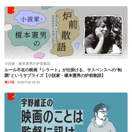
小説家・榎本憲男の炉前散語
ルール不在の映画『シラート』が仕掛ける、サスペンスへの“転
調”というサプライズ【小説家・榎本憲男の炉前散語】
第17回
2026/7/18 18:30