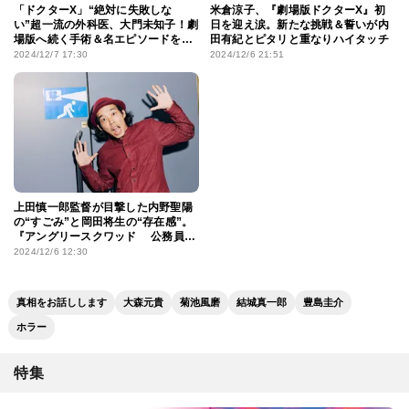
「ドクターX」“絶対に失敗しな
米倉涼子、『劇場版ドクターX』初
い”超一流の外科医、大門未知子！劇
日を迎え涙。新たな挑戦＆誓いが内
場版へ続く手術＆名エピソードを
田有紀とピタリと重なりハイタッチ
ピックアップ
2024/12/7 17:30
2024/12/6 21:51
上田慎一郎監督が目撃した内野聖陽
の“すごみ”と岡田将生の“存在感”。
『アングリースクワッド 公務員と
７人の詐欺師』撮影秘話
2024/12/6 12:30
真相をお話しします
大森元貴
菊池風磨
結城真一郎
豊島圭介
ホラー
特集