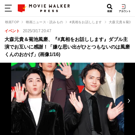
検索
アカウント
映画TOP
映画ニュース・読みもの
#真相をお話しします
大森元貴＆菊池
イベント
2025/3/17 20:47
大森元貴＆菊池風磨、『#真相をお話しします』ダブル主
演でお互いに感謝！「嫌な思い出がひとつもないのは風磨
くんのおかげ」(画像1/16)