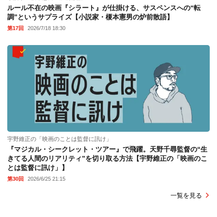
ルール不在の映画『シラート』が仕掛ける、サスペンスへの“転
調”というサプライズ【小説家・榎本憲男の炉前散語】
第17回
2026/7/18 18:30
宇野維正の「映画のことは監督に訊け」
『マジカル・シークレット・ツアー』で飛躍。天野千尋監督の“生
きてる人間のリアリティ”を切り取る方法【宇野維正の「映画のこ
とは監督に訊け」】
第30回
2026/6/25 21:15
一覧を見る