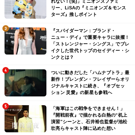
れない！(笑)」ミニオンズファミ
リー、LiSAの『ミニオンズ＆モンス
ターズ』推しポイント
『スパイダーマン：ブランド・
ニュー・デイ』で重要キャラに抜擢！
「ストレンジャー・シングス」でブレ
イクした世代トップのセイディー・シ
ンクとは？
ついに動きだした「ハムナプトラ」最
新作！ブレンダン・フレイザーらオリ
ジナルキャストに続き、『オブセッ
ション 災愛』の新星も参戦へ
「海軍はこの戦争をできません！」
『開戦前夜』で描かれる白熱の“机上
演習”シーンと、石井裕也監督が池松
壮亮らキャスト陣に込めた想い