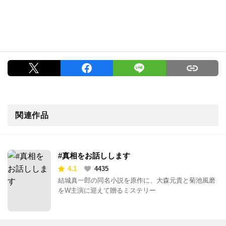
関連作品
#真相をお話しします
4.1
4435
結城真一郎の同名小説を原作に、大森元貴と菊池風磨
をW主演に迎えて贈るミステリー