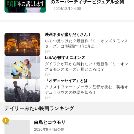
のスーパーティザービジュアル公開
2024/12/10 4:00
映画ネタが盛りだくさん！
いくつ見つけた？最新作『ミニオンズ＆モンス
ターズ』は“映画作り”に奔走！
PR
LiSAが推すミニオンズ
ダイフクが耳から離れない！最新作『ミニオン
ズ＆モンスターズ』見どころは？
PR
「オデュッセイア」とは
クリストファー・ノーラン監督が挑む、英雄オ
デュッセウスの物語を知る！
PR
デイリーみたい映画ランキング
白鳥とコウモリ
2026年9月4日公開