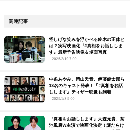
関連記事
怪しげな笑みを浮かべる鈴木の正体と
は？実写映画化『#真相をお話ししま
す』最新予告映像＆場面写真
2025/2/19 7:00
中条あやみ、岡山天音、伊藤健太郎ら
13名のキャスト発表！『#真相をお話
しします』ティザー映像も到着
2025/1/8 5:00
『真相をお話しします』大森元貴、菊
池風磨W主演で映画化決定！謎だらけ