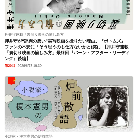
押井守連載「裏切り映画の愉しみ方」
押井守が“評判の悪い”実写映画を撮りたい理由。『ボトムズ』
ファンの不安に「そう思うのも仕方ないかと(笑)」【押井守連載
「裏切り映画の愉しみ方」最終回『バーン・アフター・リーディ
ング』後編】
第20回
2026/6/17 19:30
小説家・榎本憲男の炉前散語