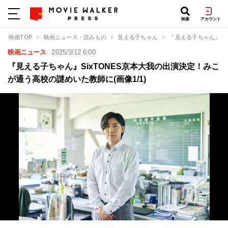
検索
アカウント
映画TOP
映画ニュース・読みもの
見える子ちゃん
『見える子ちゃん』Si
映画ニュース
2025/3/12 6:00
『見える子ちゃん』SixTONES京本大我の出演決定！みこ
が通う高校の謎めいた教師に(画像1/1)