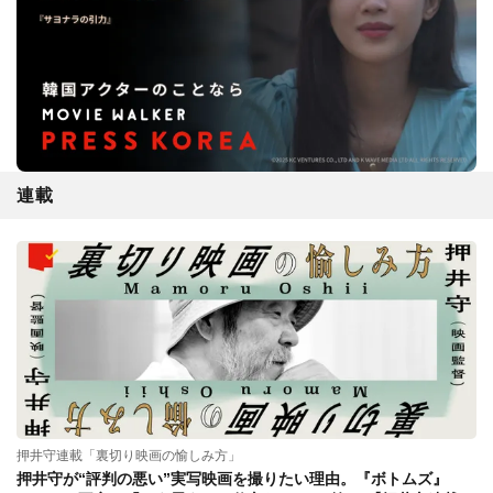
連載
押井守連載「裏切り映画の愉しみ方」
押井守が“評判の悪い”実写映画を撮りたい理由。『ボトムズ』