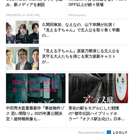
み、新メディアを創設
OFF以上が続々登場
PR(FINCHI on GOETHE)
PR(Amazon)
久間田琳加、なえなの、山下幸輝が出演！
『見える子ちゃん』で主人公を取り巻く学園
の...
『見える子ちゃん』原菜乃華演じる主人公を
見守る大人たちを演じる実力派新キャスト
が...
中田秀夫監督最新作『事故物件ゾ
実在の駅をモデルにした戦慄
ク 恐い間取り』2025年夏公開決
の“都市伝説ハイブリッドホ
定！超特報映像も...
ラー“『オクス駅お化け』日本...
Recommended by