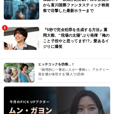
から富川国際ファンタスティック映画
祭で目撃した最新ホラーまで
『5秒で完全犯罪を生成する方法』重
岡大毅、“現場の太陽”ぶり発揮「俺の
こと子役やと思ってます!?」愛あるイ
ジりに爆笑
ヒッチコックを彷彿…！
「物理的に一番近い人が一番怖い」アカデミー
賞女優が体現する“隣人”の恐怖
PR