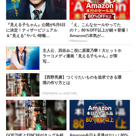
『見える子ちゃん』公開が6月6日
「え、こんなセールやってた
に決定！ティザービジュアル
の？」80％OFF以上が続々登場！
＆”見える”ヤバい特報...
Amazonの本気が...
PR(Amazon)
主人公、四谷みこ役に原菜乃華！大ヒットホ
ラーコメディ漫画「見える子ちゃん」が実
写...
【西野亮廣】つくりたいものを追求できる環
境の作り方とは
PR(FINCHI on GOETHE)
GOETHEとFINCHIがタッグを組
Amazon今日も見逃せない！80%