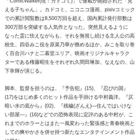
「ComicWalker(現：カドコミ)」で連載が開始された「見
える子ちゃん」。カドコミ、ニコニコ漫画、pixivコミック
での累計閲覧数は8,500万回を超え、国内累計発行部数は
300万部を突破する人気作となった。突然見えるように
なった霊に怯えながらも、それを無視し続ける主人公の高
校生、四谷みこ役を原菜乃華が務めるほか、みこを取り巻
く百合川ハナと二暮堂ユリア、映画オリジナルキャラク
ターである権藤昭生をそれぞれ久間田琳加、なえなの、山
下幸輝が演じる。
脚本、監督を担うのは、『予告犯』(15)、『忍びの国』
(17)をはじめ多くのヒット作品を手掛ける中村義洋。『仄
暗い水の底から』(02)、『残穢(ざんえ)―住んではいけな
い部屋―』(16)などでの恐怖表現に定評のある中村が、こ
れまでのホラーとはまた一風変わった緊張感と青春映画と
しての爽やかさを併せ持つ新たなエンタテインメント作品