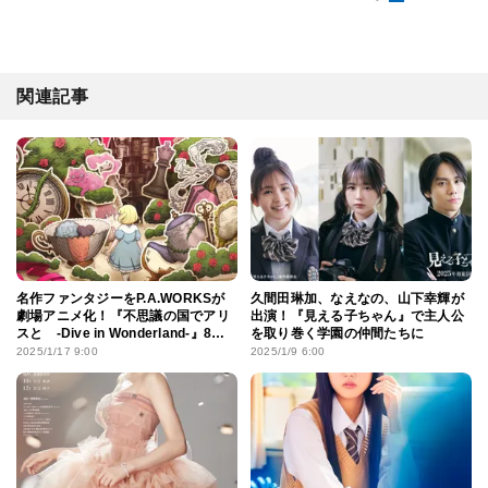
関連記事
名作ファンタジーをP.A.WORKSが
久間田琳加、なえなの、山下幸輝が
劇場アニメ化！『不思議の国でアリ
出演！『見える子ちゃん』で主人公
スと -Dive in Wonderland-』8月
を取り巻く学園の仲間たちに
公開
2025/1/17 9:00
2025/1/9 6:00