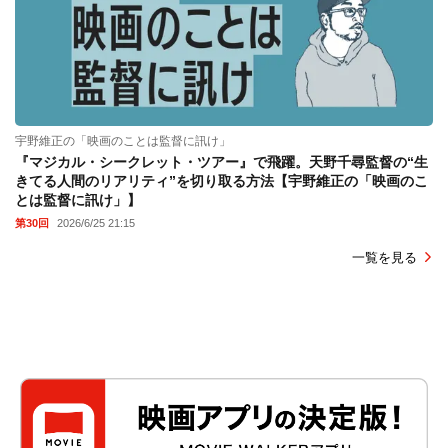
宇野維正の「映画のことは監督に訊け」
『マジカル・シークレット・ツアー』で飛躍。天野千尋監督の“生
きてる人間のリアリティ”を切り取る方法【宇野維正の「映画のこ
とは監督に訊け」】
第30回
2026/6/25 21:15
一覧を見る