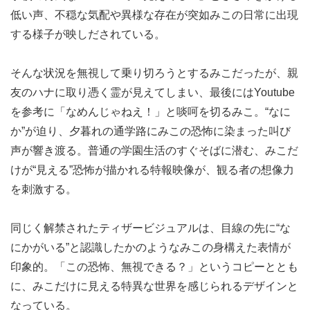
低い声、不穏な気配や異様な存在が突如みこの日常に出現
する様子が映しだされている。
そんな状況を無視して乗り切ろうとするみこだったが、親
友のハナに取り憑く霊が見えてしまい、最後にはYoutube
を参考に「なめんじゃねえ！」と啖呵を切るみこ。“なに
か”が迫り、夕暮れの通学路にみこの恐怖に染まった叫び
声が響き渡る。普通の学園生活のすぐそばに潜む、みこだ
けが“見える”恐怖が描かれる特報映像が、観る者の想像力
を刺激する。
同じく解禁されたティザービジュアルは、目線の先に“な
にかがいる”と認識したかのようなみこの身構えた表情が
印象的。「この恐怖、無視できる？」というコピーととも
に、みこだけに見える特異な世界を感じられるデザインと
なっている。