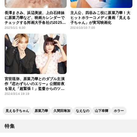
長澤まさみ、浜辺美波、上白石姉妹
主人公、四谷みこ役に原菜乃華！大
に原菜乃華など、映画カレンダーで
ヒットホラーコメディ漫画「見える
チェックする邦画大手各社の2025年
子ちゃん」が実写映画化
の推し女優
2025/1/1 6:30
2024/10/10 7:00
宮世琉弥、原菜乃華とのダブル主演
作『恋わずらいのエリー』公開前夜
を迎え「超緊張！」監督からのツッ
コミにタジタジ
2024/3/14 19:19
見える子ちゃん
原菜乃華
久間田琳加
なえなの
山下幸輝
ホラー
特集