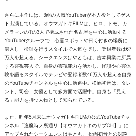
さらに本作には、3組の人気YouTuberが本人役としてゲス
ト出演している。オウマガトキFILMは、ヒロ、トモ、カ
メラマンのTの3人で構成された名古屋を中心に活動する
YouTuberグループで、心霊スポットや曰く付きの場所に
潜入し、検証を行うスタイルで人気を博し、登録者数は67
万人を超える。シークエンスはやともは、吉本興業に所属
する霊視芸人で、自身の霊視能力を活かし、怪談や心霊体
験を語るスタイルでテレビや登録者数46万人を超える自身
のYouTubeチャンネルを中心に活躍中。松嶋初音は、タレ
ント、司会、女優として多方面で活躍中。自身も「見え
る」能力を持つ人物として知られている。
また、昨年5月末にオウマガトキFILMの公式YouTubeチャ
ンネル「逢魔時ノ裏通リ【オウマガトキのサブCH】」に
アップされたシークエンスはやとも、 松嶋初音との対談