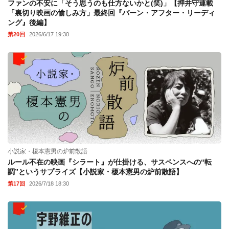
ファンの不安に「そう思うのも仕方ないかと(笑)」【押井守連載
「裏切り映画の愉しみ方」最終回『バーン・アフター・リーディ
ング』後編】
第20回
2026/6/17 19:30
小説家・榎本憲男の炉前散語
ルール不在の映画『シラート』が仕掛ける、サスペンスへの“転
調”というサプライズ【小説家・榎本憲男の炉前散語】
第17回
2026/7/18 18:30