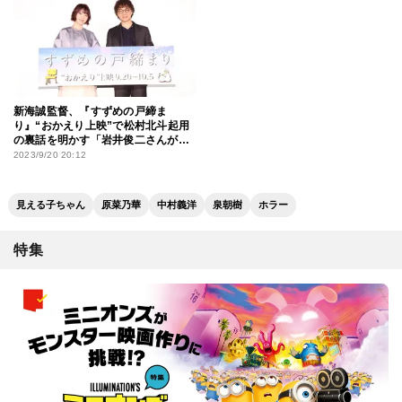
新海誠監督、『すずめの戸締ま
り』“おかえり上映”で松村北斗起用
の裏話を明かす「岩井俊二さんが
『キリエのうた』を撮っている時
2023/9/20 20:12
に…』
見える子ちゃん
原菜乃華
中村義洋
泉朝樹
ホラー
特集