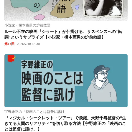
小説家・榎本憲男の炉前散語
ルール不在の映画『シラート』が仕掛ける、サスペンスへの“転
調”というサプライズ【小説家・榎本憲男の炉前散語】
第17回
2026/7/18 18:30
宇野維正の「映画のことは監督に訊け」
『マジカル・シークレット・ツアー』で飛躍。天野千尋監督の“生
きてる人間のリアリティ”を切り取る方法【宇野維正の「映画のこ
とは監督に訊け」】