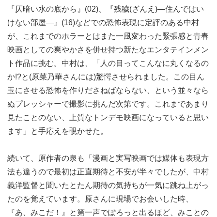
『仄暗い水の底から』(02)、『残穢(ざんえ)―住んではい
けない部屋―』(16)などでの恐怖表現に定評のある中村
が、これまでのホラーとはまた一風変わった緊張感と青春
映画としての爽やかさを併せ持つ新たなエンタテインメン
ト作品に挑む。中村は、「人の目ってこんなに丸くなるの
か!?と(原菜乃華さんには)驚愕させられました。この目ん
玉にさせる恐怖を作りださねばならない、という並々なら
ぬプレッシャーで撮影に挑んだ次第です。これまであまり
見たことのない、上質なトンデモ映画になっていると思い
ます」と手応えを覗かせた。
続いて、原作者の泉も「漫画と実写映画では媒体も表現方
法も違うので最初は正直期待と不安が半々でしたが、中村
義洋監督と聞いたとたん期待の気持ちが一気に跳ね上がっ
たのを覚えています。原さんに現場でお会いした時、
『あ、みこだ！』と第一声でぽろっと出るほど、みことの