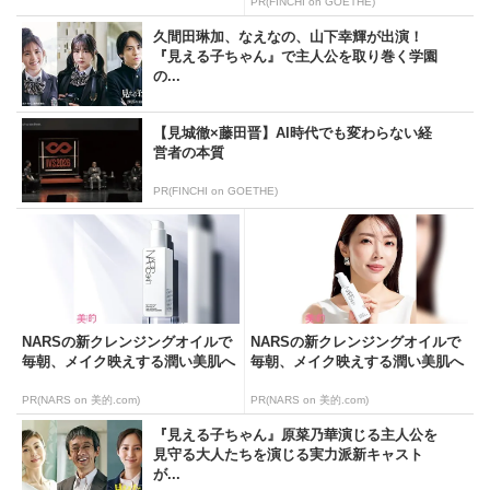
PR(FINCHI on GOETHE)
久間田琳加、なえなの、山下幸輝が出演！
『見える子ちゃん』で主人公を取り巻く学園
の...
【見城徹×藤田晋】AI時代でも変わらない経
営者の本質
PR(FINCHI on GOETHE)
NARSの新クレンジングオイルで
NARSの新クレンジングオイルで
毎朝、メイク映えする潤い美肌へ
毎朝、メイク映えする潤い美肌へ
PR(NARS on 美的.com)
PR(NARS on 美的.com)
『見える子ちゃん』原菜乃華演じる主人公を
見守る大人たちを演じる実力派新キャスト
が...