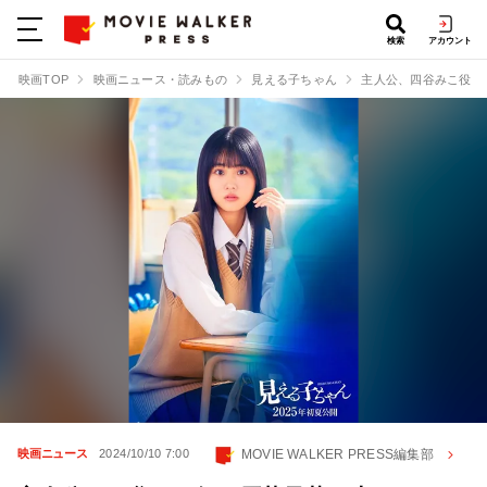
検索
アカウント
映画TOP
映画ニュース・読みもの
見える子ちゃん
主人公、四谷みこ役に
MOVIE WALKER PRESS編集部
映画ニュース
2024/10/10 7:00