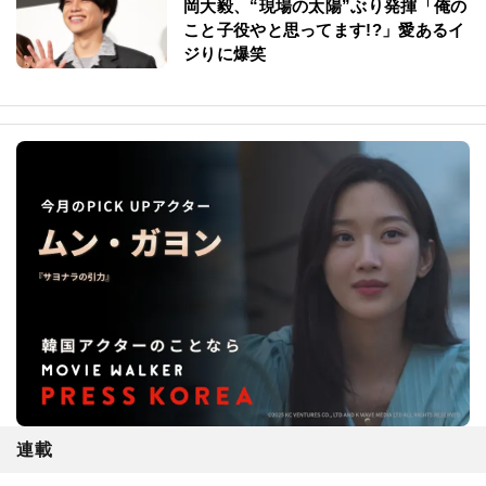
岡大毅、“現場の太陽”ぶり発揮「俺の
こと子役やと思ってます!?」愛あるイ
ジりに爆笑
連載