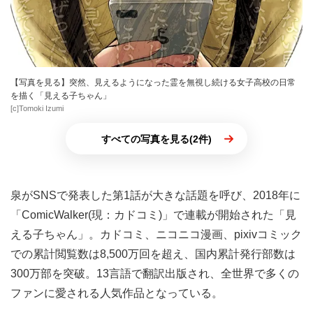
【写真を見る】突然、見えるようになった霊を無視し続ける女子高校の日常
を描く「見える子ちゃん」
[c]Tomoki Izumi
すべての写真を見る(2件)
泉がSNSで発表した第1話が大きな話題を呼び、2018年に
「ComicWalker(現：カドコミ)」で連載が開始された「見
える子ちゃん」。カドコミ、ニコニコ漫画、pixivコミック
での累計閲覧数は8,500万回を超え、国内累計発行部数は
300万部を突破。13言語で翻訳出版され、全世界で多くの
ファンに愛される人気作品となっている。