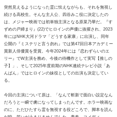
突然見えるようになった霊に怯えながらも、それを無視し
続ける高校生。そんな主人公、四谷みこ役に決定したの
は、メジャー映画では初単独主演となる原菜乃華だ。『す
ずめの戸締まり』(22)でヒロインの声優に抜擢され、2023
年にはNHK大河ドラマ「どうする家康」に出演し、同年
公開の『ミステリと言う勿れ』では第47回日本アカデミー
賞新人俳優賞を受賞。今年2024年には『恋わずらいのエ
リー』でW主演を務め、今後の待機作として実写【推しの
子】」、そして2025年度前期のNHK連続テレビ小説「あ
んぱん」ではヒロインの妹役としての出演も決定してい
る。
今回の主演について原は、「なんて斬新で面白い設定なん
だろうと一瞬で虜になってしまったんです。ホラー映画な
のに、ただひたすら霊を無視する役どころで、脚本を読ん
だ時、笑いが止まりませんでした。青春、コメディ、