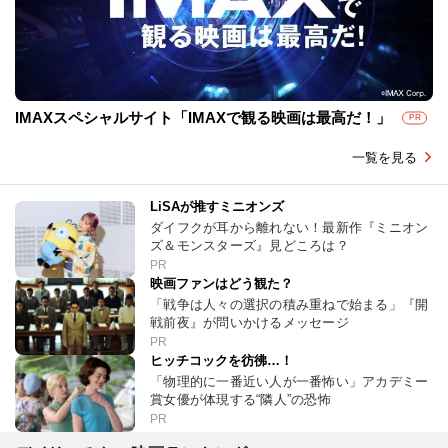
IMAXスペシャルサイト「IMAXで観る映画は最高だ！」
PR
一覧を見る
LiSAが推すミニオンズ
ダイフクが耳から離れない！最新作『ミニオン
ズ＆モンスターズ』見どころは？
PR
映画ファンはどう観た？
「戦争は人々の選択の積み重ねで始まる」『開
戦前夜』が問いかけるメッセージ
PR
ヒッチコックを彷彿…！
「物理的に一番近い人が一番怖い」アカデミー
賞女優が体現する“隣人”の恐怖
PR