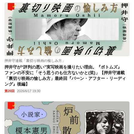
押井守連載「裏切り映画の愉しみ方」
押井守が“評判の悪い”実写映画を撮りたい理由。『ボトムズ』
ファンの不安に「そう思うのも仕方ないかと(笑)」【押井守連載
「裏切り映画の愉しみ方」最終回『バーン・アフター・リーディ
ング』後編】
第20回
2026/6/17 19:30