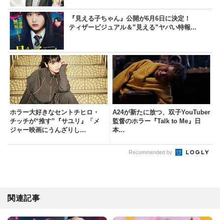
『見える子ちゃん』公開が6月6日に決定！
ティザービジュアル＆”見える”ヤバい特報...
ホラー大好きなセントチヒロ・
A24が新たに放つ、双子YouTuber
チッチが“推す”『サユリ』「メ
監督のホラー『Talk to Me』日
ジャー映画にうんざりし...
本...
Recommended by
関連記事