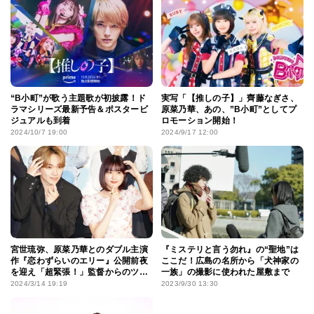
“B小町”が歌う主題歌が初披露！ド
実写「【推しの子】」齊藤なぎさ、
ラマシリーズ最新予告＆ポスタービ
原菜乃華、あの、”B小町”としてプ
ジュアルも到着
ロモーション開始！
2024/10/7 19:00
2024/9/17 12:00
宮世琉弥、原菜乃華とのダブル主演
『ミステリと言う勿れ』の“聖地”は
作『恋わずらいのエリー』公開前夜
ここだ！広島の名所から「犬神家の
を迎え「超緊張！」監督からのツッ
一族」の撮影に使われた屋敷まで
コミにタジタジ
2024/3/14 19:19
2023/9/30 13:30