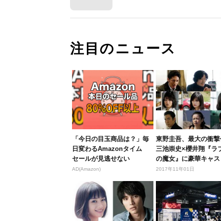
注目のニュース
「今日の目玉商品は？」毎
東野圭吾、最大の衝撃
日変わるAmazonタイム
三池崇史×櫻井翔『ラ
セールが見逃せない
の魔女』に豪華キャス
結
AD(Amazon)
2017年11年01日