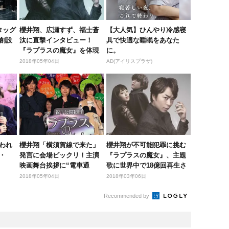
がタッグ
櫻井翔、広瀬すず、福士蒼
【大人気】ひんやり冷感寝
創設
汰に直撃インタビュー！
具で快適な睡眠をあなた
『ラプラスの魔女』を体現
に。
するアプロ...
2018年05年04日
AD(アイリスプラザ)
われ
櫻井翔「横須賀線で来た」
櫻井翔が不可能犯罪に挑む
・
発言に会場ビックリ！主演
『ラプラスの魔女』、主題
映画舞台挨拶に“電車通
歌に世界中で18億回再生さ
勤”で「寝...
れた楽...
2018年05年04日
2018年03年06日
Recommended by