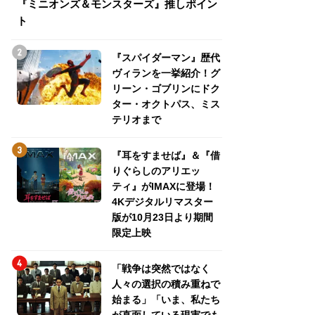
『ミニオンズ＆モンスターズ』推しポイン
トパス、ミステリ
ト
『スパイダーマン』歴代
ヴィランを一挙紹介！グ
リーン・ゴブリンにドク
ター・オクトパス、ミス
テリオまで
『耳をすませば』＆『借
りぐらしのアリエッ
ティ』がIMAXに登場！
4Kデジタルリマスター
版が10月23日より期間
限定上映
「戦争は突然ではなく
人々の選択の積み重ねで
始まる」「いま、私たち