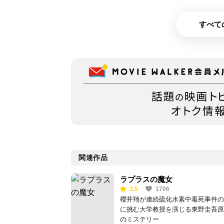
すべて
関連作品
ラプラスの魔女
3.5
1706
櫻井翔が連続硫化水素中毒死事件の
に挑む大学教授を演じる東野圭吾原
のミステリー