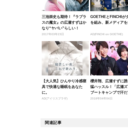
三池崇史も期待！『ラプラ
GOETHEとFINCHI
スの魔女』の広瀬すずはか
を組み、新メディアを
なり“ヤバい”らしい！
2017年03年23日
AD(FINCHI on GOETHE)
【大人気】ひんやり冷感寝
櫻井翔、広瀬すずに誘
具で快適な睡眠をあなた
猛ハッスル！「広瀬ズ
に。
ブートキャンプで汗だ
く！」
AD(アイリスプラザ)
2018年04年04日
関連記事