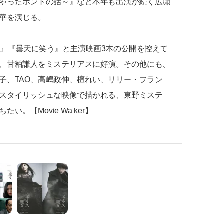
ゃったホントの話～』など本年も出演が続く広瀬
華を演じる。
ト』『曇天に笑う』と主演映画3本の公開を控えて
、甘粕謙人をミステリアスに好演。その他にも、
子、TAO、高嶋政伸、檀れい、リリー・フラン
スタイリッシュな映像で描かれる、東野ミステ
。【Movie Walker】