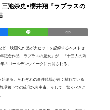
！三池崇史×櫻井翔『ラプラスの
結
など、映画化作品が大ヒットを記録するベストセ
周年記念作品「
ラプラスの魔女
」が、『十三人の刺
8年のゴールデンウイークに公開される。
ら始まる。それぞれの事件現場が遠く離れている
然現象下での硫化水素中毒。そして、驚くべきこ
。