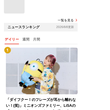
一覧を見る
ニュースランキング
2026/8/8更新
デイリー
週間
月間
「ダイフクー！のフレーズが耳から離れな
『スパイダーマン
い！(笑)」ミニオンズファミリー、LiSAの
介！グリーン・ゴ