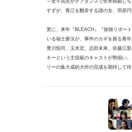
～女子高生がチアダンスで全米制覇しち
すずが、青江を翻弄する謎の女、羽原円
更に、来年『BLEACH』『旅猫リポー
いる福士蒼汰が、事件のカギを握る青年
豊川悦司、玉木宏、志田未来、佐藤江梨
キーという主役級のキャストが勢揃い。
リーの集大成的大作の完成を期待して待ちたい