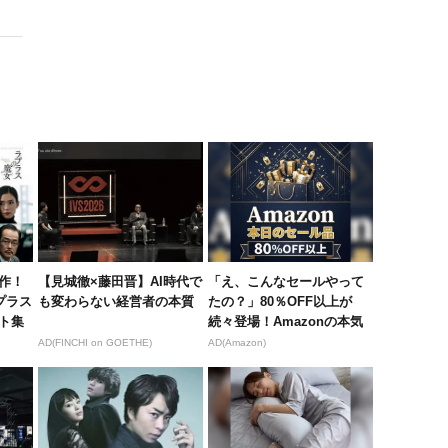
作！
【見城徹×藤田晋】AI時代で
「え、こんなセールやって
プラス
も変わらない経営者の本質
たの？」80％OFF以上が
ト集
続々登場！Amazonの本気
が...
AD(FINCHI on GOETHE)
AD(Amazon)