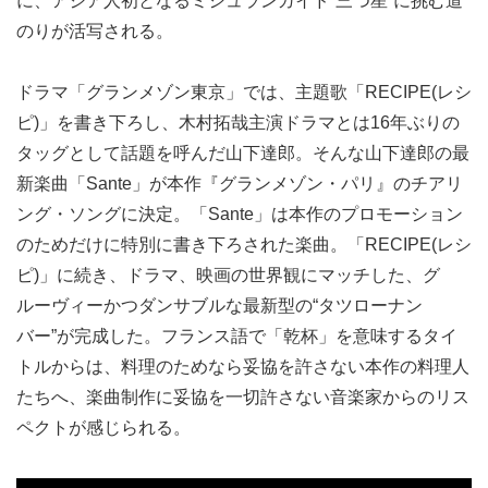
に、アジア人初となるミシュランガイド“三つ星”に挑む道
のりが活写される。
ドラマ「グランメゾン東京」では、主題歌「RECIPE(レシ
ピ)」を書き下ろし、木村拓哉主演ドラマとは16年ぶりの
タッグとして話題を呼んだ山下達郎。そんな山下達郎の最
新楽曲「Sante」が本作『グランメゾン・パリ』のチアリ
ング・ソングに決定。「Sante」は本作のプロモーション
のためだけに特別に書き下ろされた楽曲。「RECIPE(レシ
ピ)」に続き、ドラマ、映画の世界観にマッチした、グ
ルーヴィーかつダンサブルな最新型の“タツローナン
バー”が完成した。フランス語で「乾杯」を意味するタイ
トルからは、料理のためなら妥協を許さない本作の料理人
たちへ、楽曲制作に妥協を一切許さない音楽家からのリス
ペクトが感じられる。