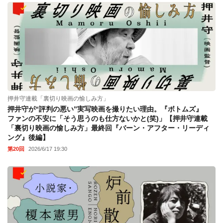
押井守連載「裏切り映画の愉しみ方」
押井守が“評判の悪い”実写映画を撮りたい理由。『ボトムズ』
ファンの不安に「そう思うのも仕方ないかと(笑)」【押井守連載
「裏切り映画の愉しみ方」最終回『バーン・アフター・リーディ
ング』後編】
第20回
2026/6/17 19:30