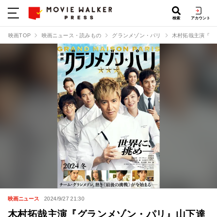
検索
アカウント
映画TOP
映画ニュース・読みもの
グランメゾン・パリ
木村拓哉主演『グ
映画ニュース
2024/9/27 21:30
木村拓哉主演『グランメゾン・パリ』山下達