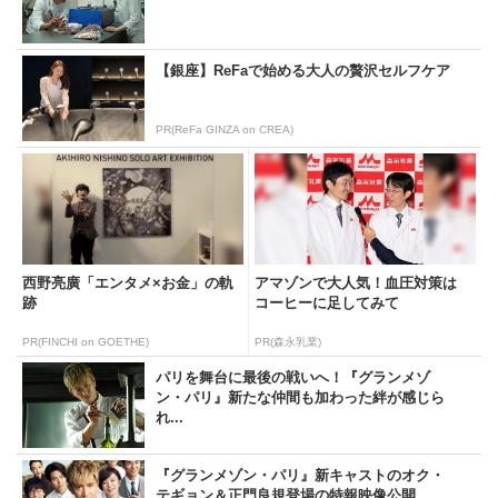
【銀座】ReFaで始める大人の贅沢セルフケア
PR(ReFa GINZA on CREA)
西野亮廣「エンタメ×お金」の軌
アマゾンで大人気！血圧対策は
跡
コーヒーに足してみて
PR(FINCHI on GOETHE)
PR(森永乳業)
パリを舞台に最後の戦いへ！『グランメゾ
ン・パリ』新たな仲間も加わった絆が感じら
れ...
『グランメゾン・パリ』新キャストのオク・
テギョン＆正門良規登場の特報映像公開