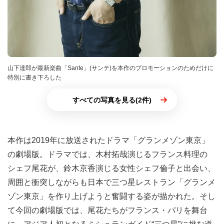
山下達郎が最新楽曲「Sante」(サンテ)を本作のプロモーションのためだけに
特別に書き下ろした
すべての写真を見る(2件)
本作は2019年に放送されたドラマ「グランメゾン東京」
の劇場版。ドラマでは、木村拓哉演じるフランス料理の
シェフ尾花が、鈴木京香演じる女性シェフ倫子と出会い、
周囲と衝突しながらも日本で三つ星レストラン「グランメ
ゾン東京」を作り上げようと奮闘する姿が描かれた。そし
て今回の劇場版では、尾花たちがフランス・パリを舞台