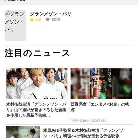
グランメゾン・パリ
4.3
6316
注目のニュース
木村拓哉主演『グランメゾン・パ
西野亮廣「エンタメ×お金」の軌
リ』山下達郎が書き下ろした新曲
跡
を使用した最新予告映...
PR(FINCHI on GOETHE)
塚原あゆ子監督＆木村拓哉主演『グランメゾ
ン・パリ』料理への情熱が伝わる予告映像