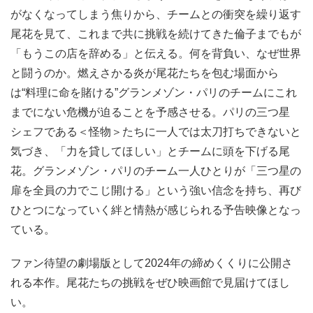
がなくなってしまう焦りから、チームとの衝突を繰り返す
尾花を見て、これまで共に挑戦を続けてきた倫子までもが
「もうこの店を辞める」と伝える。何を背負い、なぜ世界
と闘うのか。燃えさかる炎が尾花たちを包む場面から
は“料理に命を賭ける”グランメゾン・パリのチームにこれ
までにない危機が迫ることを予感させる。パリの三つ星
シェフである＜怪物＞たちに一人では太刀打ちできないと
気づき、「力を貸してほしい」とチームに頭を下げる尾
花。グランメゾン・パリのチーム一人ひとりが「三つ星の
扉を全員の力でこじ開ける」という強い信念を持ち、再び
ひとつになっていく絆と情熱が感じられる予告映像となっ
ている。
ファン待望の劇場版として2024年の締めくくりに公開さ
れる本作。尾花たちの挑戦をぜひ映画館で見届けてほし
い。