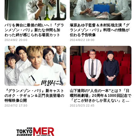
パリを舞台に最後の戦いへ！『グラ
塚原あゆ子監督＆木村拓哉主演『グ
ンメゾン・パリ』新たな仲間も加
ランメゾン・パリ』料理への情熱が
わった絆が感じられる場面カット
伝わる予告映像
2024/9/2 20:00
2024/8/22 19:00
『グランメゾン・パリ』新キャスト
山下達郎の“人生の一本”とは？「日
のオク・テギョン＆正門良規登場の
曜邦画劇場」20周年＆1000回記念で
特報映像公開
「どこが好きかしか言えない」と熱
弁！
2024/7/2 17:30
2021/5/25 22:45