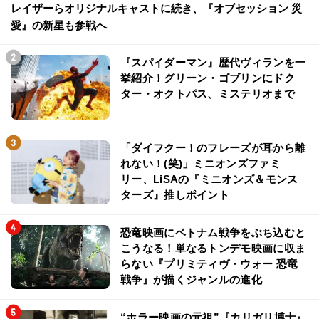
レイザーらオリジナルキャストに続き、『オブセッション 災
愛』の新星も参戦へ
『スパイダーマン』歴代ヴィランを一
挙紹介！グリーン・ゴブリンにドク
ター・オクトパス、ミステリオまで
「ダイフクー！のフレーズが耳から離
れない！(笑)」ミニオンズファミ
リー、LiSAの『ミニオンズ＆モンス
ターズ』推しポイント
恐竜映画にベトナム戦争をぶち込むと
こうなる！単なるトンデモ映画に収ま
らない『プリミティヴ・ウォー 恐竜
戦争』が描くジャンルの進化
“ホラー映画の元祖”『カリガリ博士』