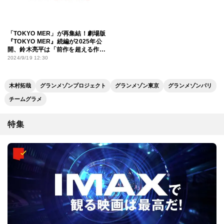
「TOKYO MER」が再集結！劇場版
『TOKYO MER』続編が2025年公
開、鈴木亮平は「前作を超える作品
に」と意気込み
2024/9/19 12:30
木村拓哉
グランメゾンプロジェクト
グランメゾン東京
グランメゾンパリ
チームグラメ
特集