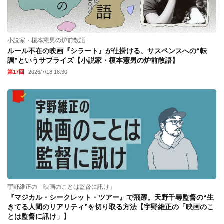
小説家・榎本憲男の炉前散語
ルール不在の映画『シラート』が仕掛ける、サスペンスへの“転
調”というサプライズ【小説家・榎本憲男の炉前散語】
第17回
2026/7/18 18:30
宇野維正の「映画のことは監督に訊け」
『マジカル・シークレット・ツアー』で飛躍。天野千尋監督の“生
きてる人間のリアリティ”を切り取る方法【宇野維正の「映画のこ
とは監督に訊け」】