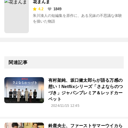
花まんま
4.2
1849
朱川湊人の短編集を原作に、ある兄妹の不思議な体験
を描いた物語
関連記事
有村架純、坂口健太郎らが語る万感の
想い！Netflixシリーズ「さよならのつ
づき」ジャパンプレミア＆レッドカー
ペット
2024/11/15 12:45
鈴鹿央士、ファーストサマーウイカら