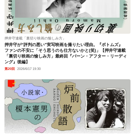
押井守連載「裏切り映画の愉しみ方」
押井守が“評判の悪い”実写映画を撮りたい理由。『ボトムズ』
ファンの不安に「そう思うのも仕方ないかと(笑)」【押井守連載
「裏切り映画の愉しみ方」最終回『バーン・アフター・リーディ
ング』後編】
第20回
2026/6/17 19:30