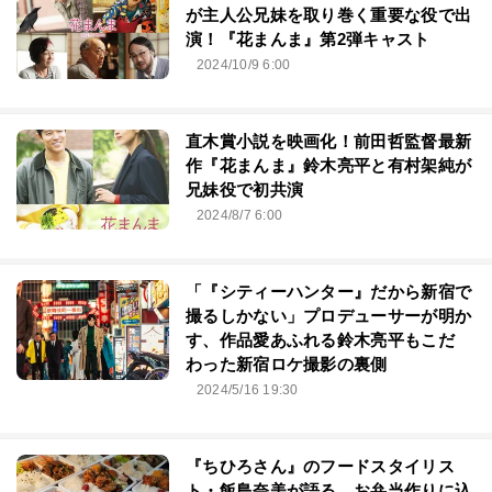
が主人公兄妹を取り巻く重要な役で出
演！『花まんま』第2弾キャスト
2024/10/9 6:00
直木賞小説を映画化！前田哲監督最新
作『花まんま』鈴木亮平と有村架純が
兄妹役で初共演
2024/8/7 6:00
「『シティーハンター』だから新宿で
撮るしかない」プロデューサーが明か
す、作品愛あふれる鈴木亮平もこだ
わった新宿ロケ撮影の裏側
2024/5/16 19:30
『ちひろさん』のフードスタイリス
ト・飯島奈美が語る、お弁当作りに込