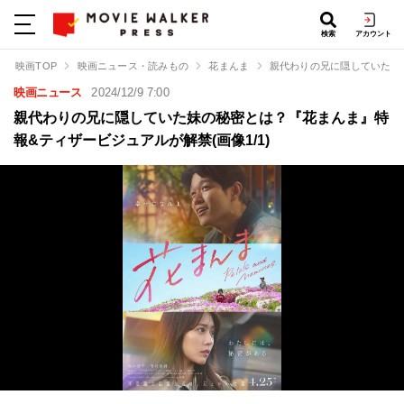
検索
アカウント
映画TOP
映画ニュース・読みもの
花まんま
親代わりの兄に隠していた妹
映画ニュース
2024/12/9 7:00
親代わりの兄に隠していた妹の秘密とは？『花まんま』特
報&ティザービジュアルが解禁(画像1/1)