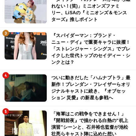
れない！(笑)」ミニオンズファミ
リー、LiSAの『ミニオンズ＆モンス
ターズ』推しポイント
『スパイダーマン：ブランド・
ニュー・デイ』で重要キャラに抜擢！
「ストレンジャー・シングス」でブレ
イクした世代トップのセイディー・シ
ンクとは？
ついに動きだした「ハムナプトラ」最
新作！ブレンダン・フレイザーらオリ
ジナルキャストに続き、『オブセッ
ション 災愛』の新星も参戦へ
「海軍はこの戦争をできません！」
『開戦前夜』で描かれる白熱の“机上
演習”シーンと、石井裕也監督が池松
壮亮らキャスト陣に込めた想い