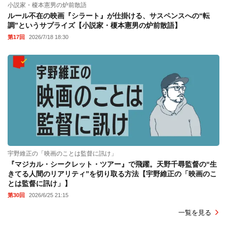
小説家・榎本憲男の炉前散語
ルール不在の映画『シラート』が仕掛ける、サスペンスへの“転
調”というサプライズ【小説家・榎本憲男の炉前散語】
第17回
2026/7/18 18:30
宇野維正の「映画のことは監督に訊け」
『マジカル・シークレット・ツアー』で飛躍。天野千尋監督の“生
きてる人間のリアリティ”を切り取る方法【宇野維正の「映画のこ
とは監督に訊け」】
第30回
2026/6/25 21:15
一覧を見る