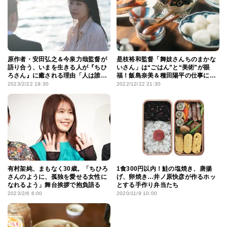
原作者・安田弘之＆今泉力哉監督が
是枝裕和監督「舞妓さんちのまかな
語り合う、いまを生きる人が『ちひ
いさん」は“ごはん”と“美術”が眼
ろさん』に癒される理由「人は誰も
福！飯島奈美＆種田陽平の仕事に迫
が“見抜かれたい”」
る
2023/2/22 19:30
2022/12/22 21:30
有村架純、まもなく30歳。「ちひろ
1食300円以内！鮭の塩焼き、唐揚
さんのように、孤独を愛せる女性に
げ、卵焼き…井ノ原快彦が作るホッ
なれるよう」舞台挨拶で抱負語る
とする手作り弁当たち
2023/2/6 6:00
2020/11/9 10:00