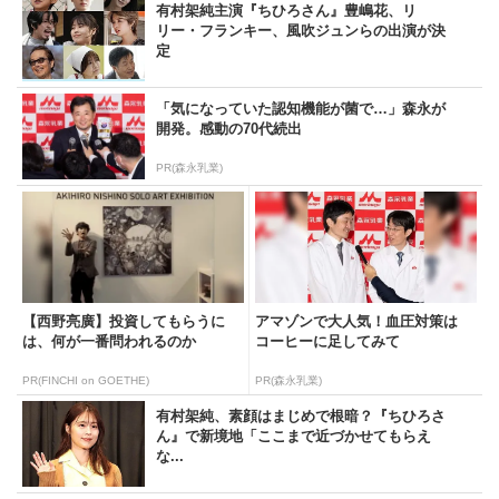
有村架純主演『ちひろさん』豊嶋花、リ
リー・フランキー、風吹ジュンらの出演が決
定
「気になっていた認知機能が菌で…」森永が
開発。感動の70代続出
PR(森永乳業)
【西野亮廣】投資してもらうに
アマゾンで大人気！血圧対策は
は、何が一番問われるのか
コーヒーに足してみて
PR(FINCHI on GOETHE)
PR(森永乳業)
有村架純、素顔はまじめで根暗？『ちひろさ
ん』で新境地「ここまで近づかせてもらえ
な...