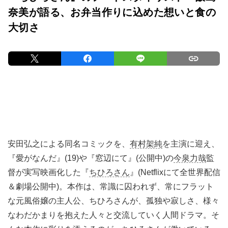
奈美が語る、お弁当作りに込めた想いと食の
大切さ
安田弘之による同名コミックを、
有村架純
を主演に迎え、
『愛がなんだ』(19)や『窓辺にて』(公開中)の
今泉力哉
監
督が実写映画化した『
ちひろさん
』(Netflixにて全世界配信
＆劇場公開中)。本作は、常識に囚われず、常にフラット
な元風俗嬢の主人公、ちひろさんが、孤独や寂しさ、様々
なわだかまりを抱えた人々と交流していく人間ドラマ。そ