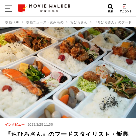
検索
アカウント
映画TOP
映画ニュース・読みもの
ちひろさん
『ちひろさん』のフードス
インタビュー
2023/2/25 11:30
『ちひろさん』のフードスタイリスト・飯島