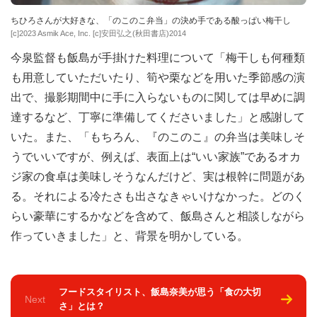
ちひろさんが大好きな、「のこのこ弁当」の決め手である酸っぱい梅干し
[c]2023 Asmik Ace, Inc. [c]安田弘之(秋田書店)2014
今泉監督も飯島が手掛けた料理について「梅干しも何種類
も用意していただいたり、筍や栗などを用いた季節感の演
出で、撮影期間中に手に入らないものに関しては早めに調
達するなど、丁寧に準備してくださいました」と感謝して
いた。また、「もちろん、『のこのこ』の弁当は美味しそ
うでいいですが、例えば、表面上は“いい家族”であるオカ
ジ家の食卓は美味しそうなんだけど、実は根幹に問題があ
る。それによる冷たさも出さなきゃいけなかった。どのく
らい豪華にするかなどを含めて、飯島さんと相談しながら
作っていきました」と、背景を明かしている。
フードスタイリスト、飯島奈美が思う「食の大切
Next
さ」とは？