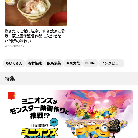
炊きたてご飯に塩辛、すき焼きに舌
鼓…荻上直子監督作品に欠かせな
い”食”の味わい
2022/9/24 17:30
ちひろさん
有村架純
飯島奈美
今泉力哉
Netflix
インタビュー
特集