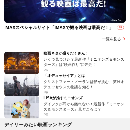
IMAXスペシャルサイト「IMAXで観る映画は最高だ！」
PR
一覧を見る
映画ネタが盛りだくさん！
いくつ見つけた？最新作『ミニオンズ＆モンス
ターズ』は“映画作り”に奔走！
PR
「オデュッセイア」とは
クリストファー・ノーラン監督が挑む、英雄オ
デュッセウスの物語を知る！
PR
LiSAが推すミニオンズ
ダイフクが耳から離れない！最新作『ミニオン
ズ＆モンスターズ』見どころは？
PR
デイリーみたい映画ランキング