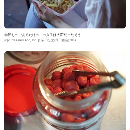
季節ものであるたけのこの入手は大変だったそう
[c]2023 Asmik Ace, Inc. [c]安田弘之(秋田書店)2014