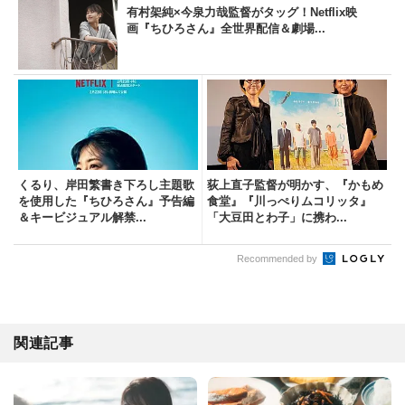
有村架純×今泉力哉監督がタッグ！Netflix映
画『ちひろさん』全世界配信＆劇場...
くるり、岸田繁書き下ろし主題歌
荻上直子監督が明かす、『かもめ
を使用した『ちひろさん』予告編
食堂』『川っぺりムコリッタ』
＆キービジュアル解禁...
「大豆田とわ子」に携わ...
Recommended by
関連記事