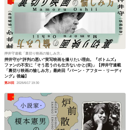
押井守連載「裏切り映画の愉しみ方」
押井守が“評判の悪い”実写映画を撮りたい理由。『ボトムズ』
ファンの不安に「そう思うのも仕方ないかと(笑)」【押井守連載
「裏切り映画の愉しみ方」最終回『バーン・アフター・リーディ
ング』後編】
第20回
2026/6/17 19:30