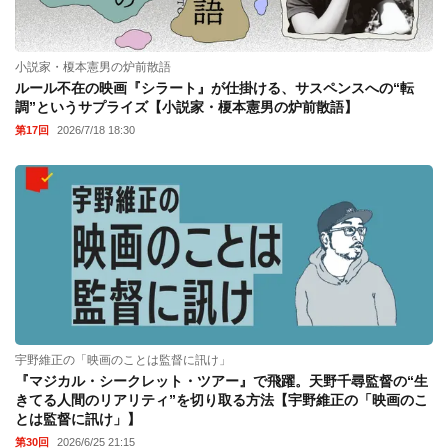
小説家・榎本憲男の炉前散語
ルール不在の映画『シラート』が仕掛ける、サスペンスへの“転
調”というサプライズ【小説家・榎本憲男の炉前散語】
第17回
2026/7/18 18:30
宇野維正の「映画のことは監督に訊け」
『マジカル・シークレット・ツアー』で飛躍。天野千尋監督の“生
きてる人間のリアリティ”を切り取る方法【宇野維正の「映画のこ
とは監督に訊け」】
第30回
2026/6/25 21:15