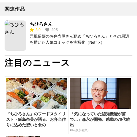
関連作品
ちひろさん
3.9
205
元風俗嬢のお弁当屋さん勤め「ちひろさん」とその周辺
を描いた人気コミックを実写化（Netflix）
注目のニュース
『ちひろさん』のフードスタイリ
「気になっていた認知機能が菌
スト・飯島奈美が語る、お弁当作
で…」森永が開発。感動の70代続
りに込めた想いと食の...
出
PR(森永乳業)