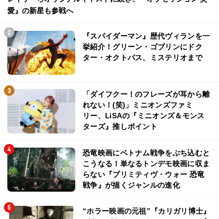
愛』の新星も参戦へ
『スパイダーマン』歴代ヴィランを一
挙紹介！グリーン・ゴブリンにドク
ター・オクトパス、ミステリオまで
「ダイフクー！のフレーズが耳から離
れない！(笑)」ミニオンズファミ
リー、LiSAの『ミニオンズ＆モンス
ターズ』推しポイント
恐竜映画にベトナム戦争をぶち込むと
こうなる！単なるトンデモ映画に収ま
らない『プリミティヴ・ウォー 恐竜
戦争』が描くジャンルの進化
“ホラー映画の元祖”『カリガリ博士』