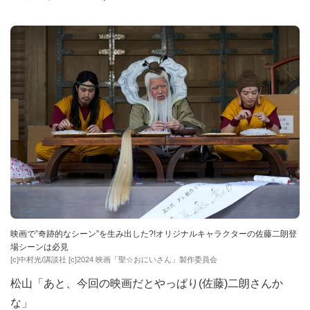
映画で”奇跡的なシーン”を生み出した?!オリジナルキャラクターの佐藤二朗登
場シーンは必見
[c]中村光/講談社 [c]2024 映画「聖☆おにいさん」製作委員会
松山「あと、今回の映画だとやっぱり(佐藤)二朗さんか
な」