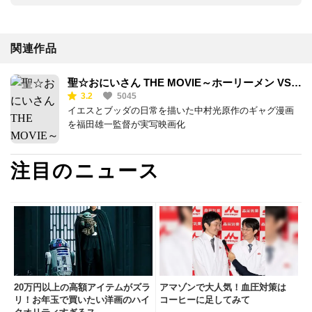
関連作品
聖☆おにいさん THE MOVIE～ホーリーメン VS
3.2
5045
悪魔軍団～
イエスとブッダの日常を描いた中村光原作のギャグ漫画
を福田雄一監督が実写映画化
注目のニュース
20万円以上の高額アイテムがズラ
アマゾンで大人気！血圧対策は
リ！お年玉で買いたい洋画のハイ
コーヒーに足してみて