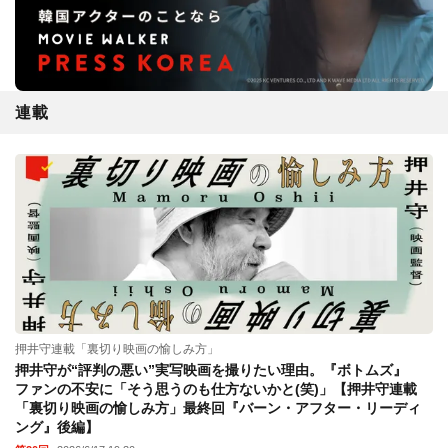
連載
押井守連載「裏切り映画の愉しみ方」
押井守が“評判の悪い”実写映画を撮りたい理由。『ボトムズ』
ファンの不安に「そう思うのも仕方ないかと(笑)」【押井守連載
「裏切り映画の愉しみ方」最終回『バーン・アフター・リーディ
ング』後編】