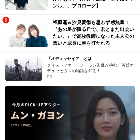
ンル。」プロローグ】
福原遥＆汐見夏衛も思わず感無量！
『あの星が降る丘で、君とまた出会い
たい。』で高校教師になった主人公の
想いと成長に胸を打たれる
「オデュッセイア」とは
クリストファー・ノーラン監督が挑む、英雄オ
デュッセウスの物語を知る！
PR