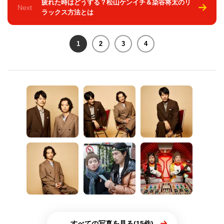
疲れた時はどうする？松山ケンイチ＆染谷将太のリ
Next
ラックス方法とは
1
2
3
4
すべての写真を見る(15件)