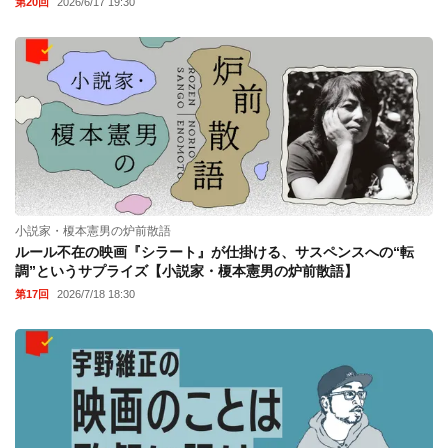
第20回
2026/6/17 19:30
小説家・榎本憲男の炉前散語
ルール不在の映画『シラート』が仕掛ける、サスペンスへの“転
調”というサプライズ【小説家・榎本憲男の炉前散語】
第17回
2026/7/18 18:30