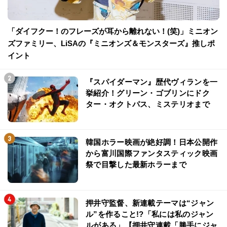
「ダイフクー！のフレーズが耳から離れない！(笑)」ミニオン
ズファミリー、LiSAの『ミニオンズ＆モンスターズ』推しポ
イント
『スパイダーマン』歴代ヴィランを一
挙紹介！グリーン・ゴブリンにドク
ター・オクトパス、ミステリオまで
韓国ホラー映画が絶好調！日本公開作
から富川国際ファンタスティック映画
祭で目撃した最新ホラーまで
押井守監督、新連載テーマは“ジャン
ル”を作ること!?「私には私のジャン
ルがある」【押井守連載「勝手にジャ