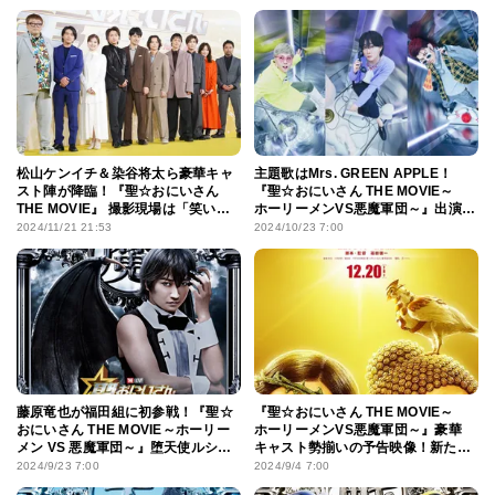
松山ケンイチ＆染谷将太ら豪華キャ
主題歌はMrs. GREEN APPLE！
スト陣が降臨！『聖☆おにいさん
『聖☆おにいさん THE MOVIE～
THE MOVIE』 撮影現場は「笑いっ
ホーリーメンVS悪魔軍団～』出演
ぱなし」「怒涛」と大爆笑
キャスト紹介の本予告映像も
2024/11/21 21:53
2024/10/23 7:00
藤原竜也が福田組に初参戦！『聖☆
『聖☆おにいさん THE MOVIE～
おにいさん THE MOVIE～ホーリー
ホーリーメンVS悪魔軍団～』豪華
メン VS 悪魔軍団～』堕天使ルシ
キャスト勢揃いの予告映像！新たに
ファーに
山田孝之、ムロツヨシが参戦
2024/9/23 7:00
2024/9/4 7:00