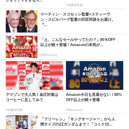
クオリティすぎるス...
PR(森永乳業)
マーティン・スコセッシ監督×スティーヴ
ン・スピルバーグ監督の巨匠対談をお届け。
『...
「え、こんなセールやってたの？」80％OFF
以上が続々登場！Amazonの本気が...
PR(Amazon)
アマゾンで大人気！血圧対策は
Amazon今日も見逃せない！80%
コーヒーに足してみて
OFF以上が続々登場
PR(森永乳業)
PR(Amazon)
「フリーレン」「キングオージャー」から人
間サイズのZZガンダムまで！「コミケ10...