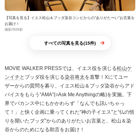
【写真を見る】イエス松山＆ブッダ染谷コンビからの”ありがた〜い”お言葉を
お届け！
撮影/河内彩
すべての写真を見る(15件)
MOVIE WALKER PRESSでは、イエス役を演じる
松山ケ
ンイチ
とブッダ役を演じる
染谷将太
を直撃！Xにてユー
ザーからの質問を募り、イエス松山＆ブッダ染谷からアド
バイスをもらう“AMA”(=Ask Me Anythingの略)を実施。下
界でバカンス中にもかかわらず「なんでも訊いちゃっ
て！」と快く企画に乗ってくれた“神の子イエス”と“仏の悟
りを開いたブッダ”からのありがたいお言葉と、松山＆染
谷からのためになる助言をお届け！