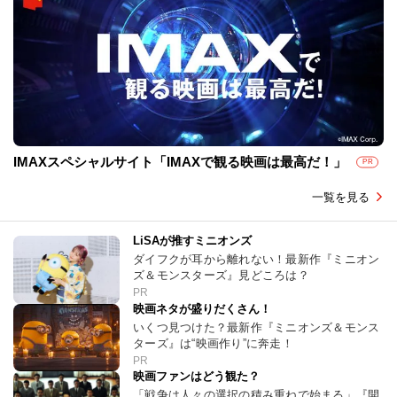
IMAXスペシャルサイト「IMAXで観る映画は最高だ！」
PR
一覧を見る
LiSAが推すミニオンズ
ダイフクが耳から離れない！最新作『ミニオン
ズ＆モンスターズ』見どころは？
PR
映画ネタが盛りだくさん！
いくつ見つけた？最新作『ミニオンズ＆モンス
ターズ』は“映画作り”に奔走！
PR
映画ファンはどう観た？
「戦争は人々の選択の積み重ねで始まる」『開