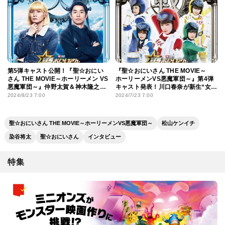
第5弾キャスト公開！『聖☆おにい
『聖☆おにいさん THE MOVIE～
さん THE MOVIE～ホーリーメン VS
ホーリーメンVS悪魔軍団～』第4弾
悪魔軍団～』仲野太賀＆神木隆之介
キャスト発表！川口春奈が新生“女
出演決定
子ーズ”に
2024/8/23 7:00
2024/7/23 7:00
聖☆おにいさん THE MOVIE～ホーリーメンVS悪魔軍団～
松山ケンイチ
染谷将太
聖☆おにいさん
インタビュー
特集