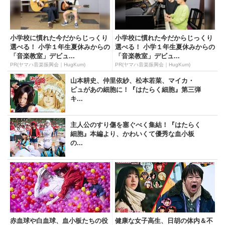
小学校に慣れた今だからじっくり
小学校に慣れた今だからじっくり
選べる！ 小学１年生夏休みからの
選べる！ 小学１年生夏休みからの
「音楽教室」デビュ...
「音楽教室」デビュ...
PR(ヤマハ音楽振興会｜HugKum)
PR(ヤマハ音楽振興会｜HugKum)
山本耕史、仲里依紗、松本若菜、マイカ・
ピュがあの細胞に！『はたらく細胞』第三弾
キ...
主人公のすり傷を塞ぐべく集結！『はたらく
細胞』本編より、かわいくて優秀な血小板
の...
赤血球や白血球、血小板たちの役
健康な女子高生、日胡の体内＆不