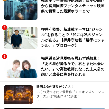
韓国ホラー映画が絶好調！日本公開作
から富川国際ファンタスティック映画
祭で目撃した最新ホラーまで
押井守監督、新連載テーマは“ジャン
ル”を作ること!?「私には私のジャン
ルがある」【押井守連載「勝手にジャ
ンル。」プロローグ】
福原遥＆汐見夏衛も思わず感無量！
『あの星が降る丘で、君とまた出会い
たい。』で高校教師になった主人公の
想いと成長に胸を打たれる
映画ネタが盛りだくさん！
いくつ見つけた？最新作『ミニオンズ＆モンス
ターズ』は“映画作り”に奔走！
PR