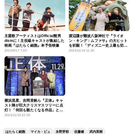
主題歌アーティストはOfficial髭男
渡辺謙が難波八阪神社で『ライオ
dismに！主役級キャストが集結した
ン・キング：ムファサ』の大ヒット
映画『はたらく細胞』本予告映像
を祈願！「ディズニー史上最も切な
い話」
2024/9/17 7:00
2024/11/19 11:30
横浜流星、吉岡里帆ら『正体』キャ
スト陣が巨大クリスマスツリーに点
灯！「何回も観たくなる作品」と映
画の見どころも力説
2024/11/18 22:00
はたらく細胞
マイカ・ピュ
永野芽郁
佐藤健
武内英樹