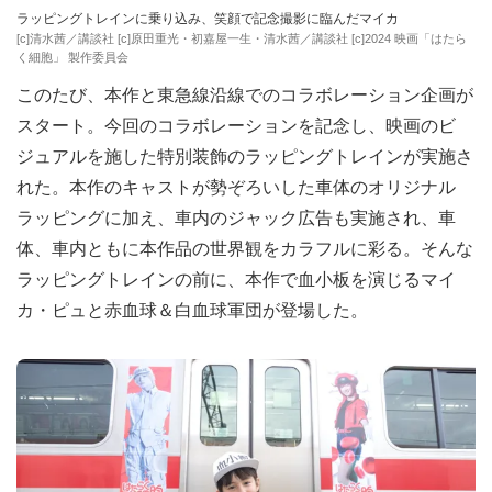
ラッピングトレインに乗り込み、笑顔で記念撮影に臨んだマイカ
[c]清水茜／講談社 [c]原田重光・初嘉屋一生・清水茜／講談社 [c]2024 映画「はたら
く細胞」 製作委員会
このたび、本作と東急線沿線でのコラボレーション企画が
スタート。今回のコラボレーションを記念し、映画のビ
ジュアルを施した特別装飾のラッピングトレインが実施さ
れた。本作のキャストが勢ぞろいした車体のオリジナル
ラッピングに加え、車内のジャック広告も実施され、車
体、車内ともに本作品の世界観をカラフルに彩る。そんな
ラッピングトレインの前に、本作で血小板を演じるマイ
カ・ピュと赤血球＆白血球軍団が登場した。