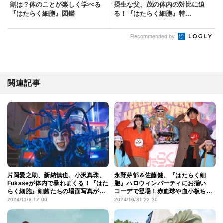
割は？体のことが楽しく学べる
摂生な父、茂の体内の対比に迫
『はたらく細胞』図鑑
る！『はたらく細胞』特...
Recommended by
関連記事
片岡愛之助、新納慎也、小沢真珠、
永野芽郁＆佐藤健、『はたらく細
Fukaseが体内で暴れまくる！『はた
胞』ハロウィンパーティにお揃い
らく細胞』細菌たちの場面写真が公
コーデで登場！赤血球や血小板ちゃ
開
んの仮装を見つけて「かわいい」と
2024/11/8 12:00
2024/10/31 22:30
メロメロ