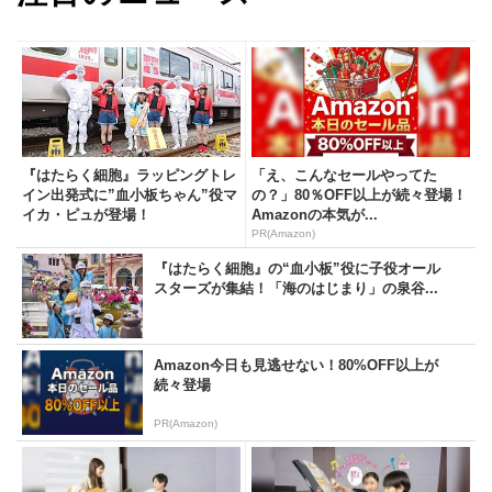
『はたらく細胞』ラッピングトレ
「え、こんなセールやってた
イン出発式に”血小板ちゃん”役マ
の？」80％OFF以上が続々登場！
イカ・ピュが登場！
Amazonの本気が...
PR(Amazon)
『はたらく細胞』の“血小板”役に子役オール
スターズが集結！「海のはじまり」の泉谷...
Amazon今日も見逃せない！80%OFF以上が
続々登場
PR(Amazon)