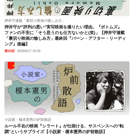
押井守連載「裏切り映画の愉しみ方」
押井守が“評判の悪い”実写映画を撮りたい理由。『ボトムズ』
ファンの不安に「そう思うのも仕方ないかと(笑)」【押井守連載
「裏切り映画の愉しみ方」最終回『バーン・アフター・リーディ
ング』後編】
第20回
2026/6/17 19:30
小説家・榎本憲男の炉前散語
ルール不在の映画『シラート』が仕掛ける、サスペンスへの“転
調”というサプライズ【小説家・榎本憲男の炉前散語】