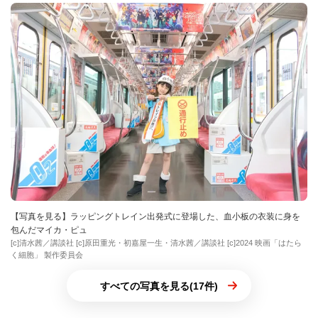
【写真を見る】ラッピングトレイン出発式に登場した、血小板の衣装に身を
包んだマイカ・ピュ
[c]清水茜／講談社 [c]原田重光・初嘉屋一生・清水茜／講談社 [c]2024 映画「はたら
く細胞」 製作委員会
すべての写真を見る(17件)