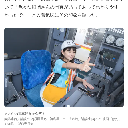
いて「色々な細胞さんの写真が貼ってあってわかりやす
かったです」と興奮気味にその印象を語った。
まさかの電車好きを公言！
[c]清水茜／講談社 [c]原田重光・初嘉屋一生・清水茜／講談社 [c]2024 映画「はたら
く細胞」 製作委員会