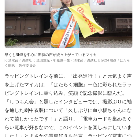
早くもSNSを中心に期待の声が続々上がっているマイカ
[c]清水茜／講談社 [c]原田重光・初嘉屋一生・清水茜／講談社 [c]2024 映画「はたら
く細胞」 製作委員会
ラッピングトレインを前に、「出発進行！」と元気よく声
を上げたマイカは、『はたらく細胞』一色に彩られたラッ
ピングトレインに乗り込み、笑顔で記念撮影に臨んだ。
「しつもん会」と題したインタビューでは、撮影ぶりに袖
を通した劇中衣装について「久しぶりに血小板ちゃんにな
れて嬉しかったです！」と語り、「電車カードを集めるぐ
らい電車が好きなので、このイベントを楽しみにしていま
した！」とまさかの電車好きを公言。ラッピング電車につ