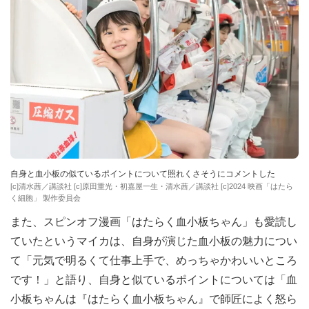
自身と血小板の似ているポイントについて照れくさそうにコメントした
[c]清水茜／講談社 [c]原田重光・初嘉屋一生・清水茜／講談社 [c]2024 映画「はたら
く細胞」 製作委員会
また、スピンオフ漫画「はたらく血小板ちゃん」も愛読し
ていたというマイカは、自身が演じた血小板の魅力につい
て「元気で明るくて仕事上手で、めっちゃかわいいところ
です！」と語り、自身と似ているポイントについては「血
小板ちゃんは『はたらく血小板ちゃん』で師匠によく怒ら