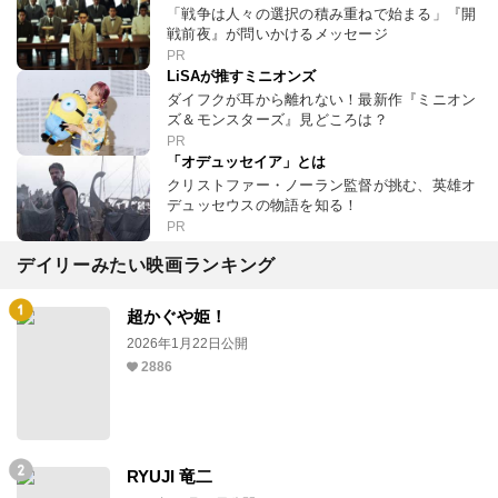
「戦争は人々の選択の積み重ねで始まる」『開
戦前夜』が問いかけるメッセージ
PR
LiSAが推すミニオンズ
ダイフクが耳から離れない！最新作『ミニオン
ズ＆モンスターズ』見どころは？
PR
「オデュッセイア」とは
クリストファー・ノーラン監督が挑む、英雄オ
デュッセウスの物語を知る！
PR
デイリーみたい映画ランキング
超かぐや姫！
2026年1月22日公開
2886
RYUJI 竜二