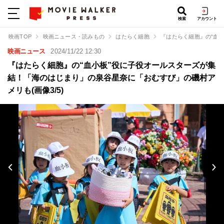
検索
アカウント
映画TOP
映画ニュース・読みもの
はたらく細胞
『はたらく細胞』の“血
映画ニュース
2024/11/22 12:30
『はたらく細胞』の“血小板”役に子役オールスターズが集
結！「海のはじまり」の泉谷星奈に「おむすび」の磯村ア
メリも(画像3/5)