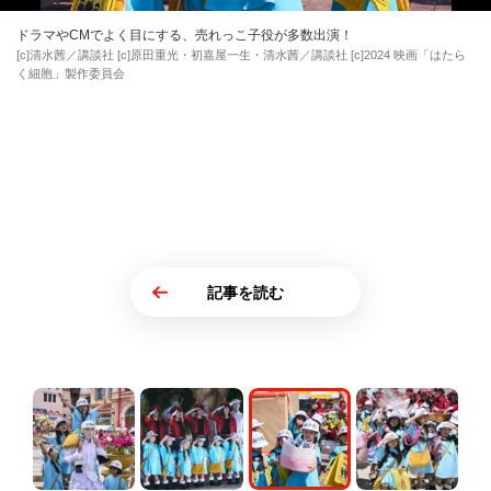
ドラマやCMでよく目にする、売れっこ子役が多数出演！
[c]清水茜／講談社 [c]原田重光・初嘉屋一生・清水茜／講談社 [c]2024 映画「はたら
く細胞」製作委員会
記事を読む