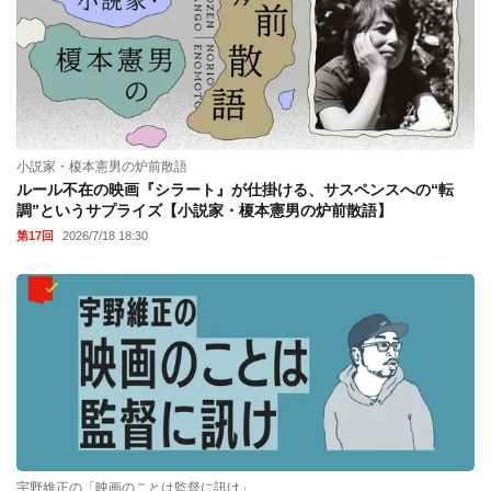
小説家・榎本憲男の炉前散語
ルール不在の映画『シラート』が仕掛ける、サスペンスへの“転
調”というサプライズ【小説家・榎本憲男の炉前散語】
第17回
2026/7/18 18:30
宇野維正の「映画のことは監督に訊け」