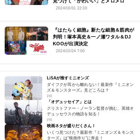
見つけて「かわいい」とメロメロ
2024/10/31 22:30
『はたらく細胞』新たな細胞＆筋肉が
判明！塚本高史＆一ノ瀬ワタル＆DJ
KOOが出演決定
2024/10/24 7:00
LiSAが推すミニオンズ
ダイフクが耳から離れない！最新作『ミニオン
ズ＆モンスターズ』見どころは？
PR
「オデュッセイア」とは
クリストファー・ノーラン監督が挑む、英雄オ
デュッセウスの物語を知る！
PR
映画ネタが盛りだくさん！
いくつ見つけた？最新作『ミニオンズ＆モンス
ターズ』は“映画作り”に奔走！