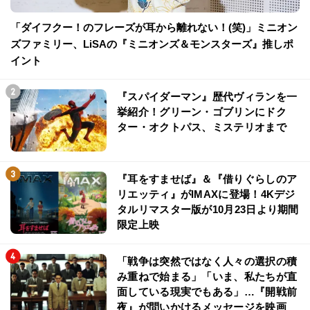
「ダイフクー！のフレーズが耳から離れない！(笑)」ミニオン
ズファミリー、LiSAの『ミニオンズ＆モンスターズ』推しポ
イント
『スパイダーマン』歴代ヴィランを一
挙紹介！グリーン・ゴブリンにドク
ター・オクトパス、ミステリオまで
『耳をすませば』＆『借りぐらしのア
リエッティ』がIMAXに登場！4Kデジ
タルリマスター版が10月23日より期間
限定上映
「戦争は突然ではなく人々の選択の積
み重ねで始まる」「いま、私たちが直
面している現実でもある」…『開戦前
夜』が問いかけるメッセージを映画