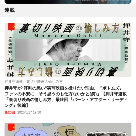
連載
押井守連載「裏切り映画の愉しみ方」
押井守が“評判の悪い”実写映画を撮りたい理由。『ボトムズ』
ファンの不安に「そう思うのも仕方ないかと(笑)」【押井守連載
「裏切り映画の愉しみ方」最終回『バーン・アフター・リーディ
ング』後編】
第20回
2026/6/17 19:30