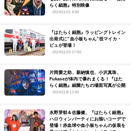
らく細胞』特別映像
2024/11/21 8:00
『はたらく細胞』ラッピングトレイン
出発式に”血小板ちゃん”役マイカ・
ピュが登場！
2024/11/20 17:00
片岡愛之助、新納慎也、小沢真珠、
Fukaseが体内で暴れまくる！『はた
らく細胞』細菌たちの場面写真が公開
2024/11/8 12:00
永野芽郁＆佐藤健、『はたらく細胞』
ハロウィンパーティにお揃いコーデで
登場！赤血球や血小板ちゃんの仮装を