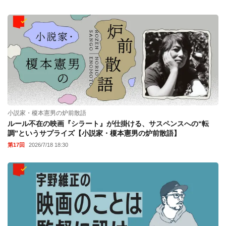
小説家・榎本憲男の炉前散語
ルール不在の映画『シラート』が仕掛ける、サスペンスへの“転
調”というサプライズ【小説家・榎本憲男の炉前散語】
第17回
2026/7/18 18:30