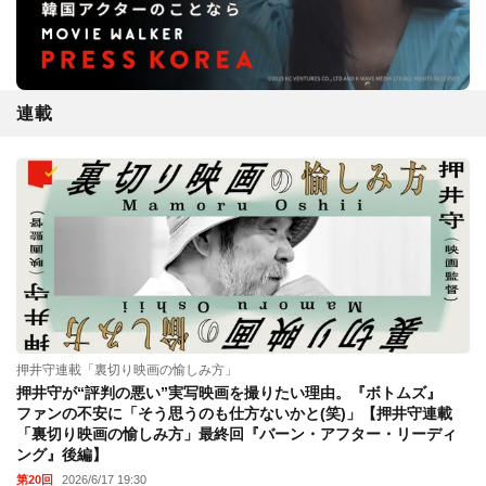
連載
押井守連載「裏切り映画の愉しみ方」
押井守が“評判の悪い”実写映画を撮りたい理由。『ボトムズ』
ファンの不安に「そう思うのも仕方ないかと(笑)」【押井守連載
「裏切り映画の愉しみ方」最終回『バーン・アフター・リーディ
ング』後編】
第20回
2026/6/17 19:30