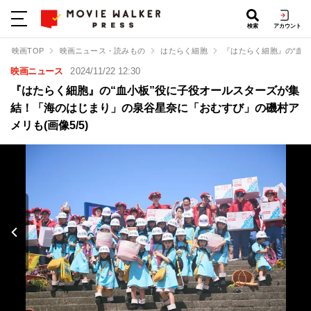
検索
アカウント
映画TOP
映画ニュース・読みもの
はたらく細胞
『はたらく細胞』の“血
映画ニュース
2024/11/22 12:30
『はたらく細胞』の“血小板”役に子役オールスターズが集
結！「海のはじまり」の泉谷星奈に「おむすび」の磯村ア
メリも(画像5/5)