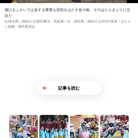
傷口をふさいで止血する重要な役割をはたす血小板。そのはたらきぶりに注
目だ
[c]清水茜／講談社 [c]原田重光・初嘉屋一生・清水茜／講談社 [c]2024 映画「はたら
く細胞」製作委員会
記事を読む