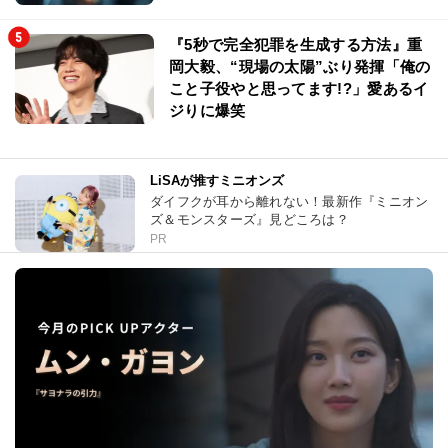
『5秒で完全犯罪を生成する方法』重
岡大毅、“現場の太陽”ぶり発揮「俺の
こと子役やと思ってます!?」愛あるイ
ジりに爆笑
LiSAが推すミニオンズ
ダイフクが耳から離れない！最新作『ミニオン
ズ＆モンスターズ』見どころは？
PR