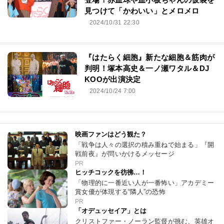
見つけて「かわいい」とメロメロ
2024/10/31 22:30
『はたらく細胞』新たな細胞＆筋肉が
判明！塚本高史＆一ノ瀬ワタル＆DJ
KOOが出演決定
2024/10/24 7:00
映画ファンはどう観た？
「戦争は人々の選択の積み重ねで始まる」『開
戦前夜』が問いかけるメッセージ
PR
ヒッチコックを彷彿…！
「物理的に一番近い人が一番怖い」アカデミー
賞女優が体現する“隣人”の恐怖
PR
「オデュッセイア」とは
クリストファー・ノーラン監督が挑む、英雄オ