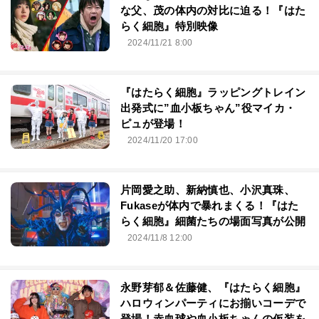
な父、茂の体内の対比に迫る！『はた
らく細胞』特別映像
2024/11/21 8:00
『はたらく細胞』ラッピングトレイン
出発式に”血小板ちゃん”役マイカ・
ピュが登場！
2024/11/20 17:00
片岡愛之助、新納慎也、小沢真珠、
Fukaseが体内で暴れまくる！『はた
らく細胞』細菌たちの場面写真が公開
2024/11/8 12:00
永野芽郁＆佐藤健、『はたらく細胞』
ハロウィンパーティにお揃いコーデで
登場！赤血球や血小板ちゃんの仮装を