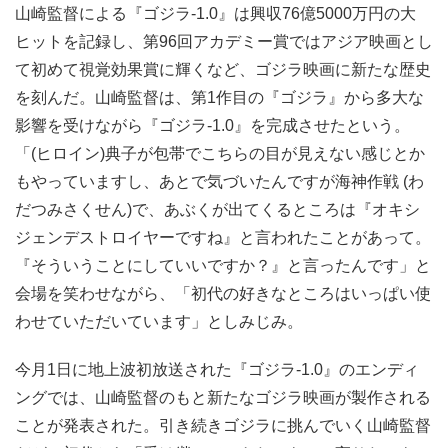
山崎監督による『ゴジラ-1.0』は興収76億5000万円の大
ヒットを記録し、第96回アカデミー賞ではアジア映画とし
て初めて視覚効果賞に輝くなど、ゴジラ映画に新たな歴史
を刻んだ。山崎監督は、第1作目の『ゴジラ』から多大な
影響を受けながら『ゴジラ-1.0』を完成させたという。
「(ヒロイン)典子が包帯でこちらの目が見えない感じとか
もやっていますし、あとで気づいたんですが海神作戦 (わ
だつみさくせん)で、あぶくが出てくるところは『オキシ
ジェンデストロイヤーですね』と言われたことがあって。
『そういうことにしていいですか？』と言ったんです」と
会場を笑わせながら、「初代の好きなところはいっぱい使
わせていただいています」としみじみ。
今月1日に地上波初放送された『ゴジラ-1.0』のエンディ
ングでは、山崎監督のもと新たなゴジラ映画が製作される
ことが発表された。引き続きゴジラに挑んでいく山崎監督