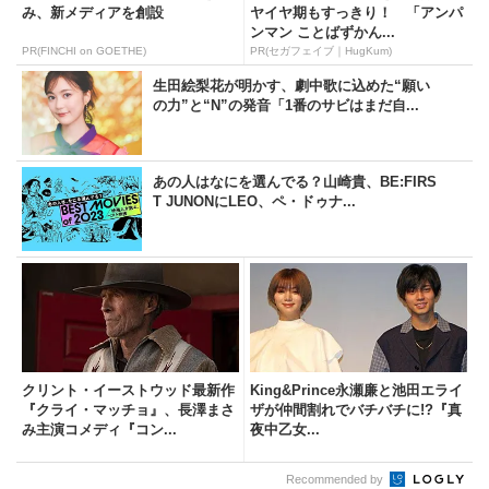
み、新メディアを創設
ヤイヤ期もすっきり！ 「アンパ
ンマン ことばずかん...
PR(FINCHI on GOETHE)
PR(セガフェイブ｜HugKum)
生田絵梨花が明かす、劇中歌に込めた“願い
の力”と“N”の発音「1番のサビはまだ自...
あの人はなにを選んでる？山崎貴、BE:FIRS
T JUNONにLEO、ペ・ドゥナ...
クリント・イーストウッド最新作
King&Prince永瀬廉と池田エライ
『クライ・マッチョ』、長澤まさ
ザが仲間割れでバチバチに!?『真
み主演コメディ『コン...
夜中乙女...
Recommended by