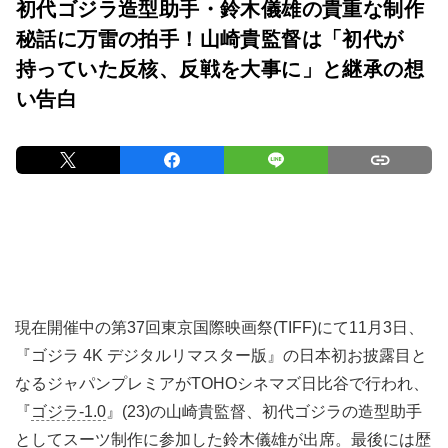
初代ゴジラ造型助手・鈴木儀雄の貴重な制作
秘話に万雷の拍手！山崎貴監督は「初代が
持っていた反核、反戦を大事に」と継承の想
い告白
現在開催中の第37回東京国際映画祭(TIFF)にて11月3日、
『ゴジラ 4K デジタルリマスター版』の日本初お披露目と
なるジャパンプレミアがTOHOシネマズ日比谷で行われ、
『
ゴジラ-1.0
』(23)の山崎貴監督、初代ゴジラの造型助手
としてスーツ制作に参加した鈴木儀雄が出席。最後には歴