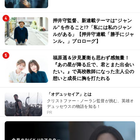
押井守監督、新連載テーマは“ジャン
ル”を作ること!?「私には私のジャン
ルがある」【押井守連載「勝手にジャ
ンル。」プロローグ】
福原遥＆汐見夏衛も思わず感無量！
『あの星が降る丘で、君とまた出会い
たい。』で高校教師になった主人公の
想いと成長に胸を打たれる
「オデュッセイア」とは
クリストファー・ノーラン監督が挑む、英雄オ
デュッセウスの物語を知る！
PR