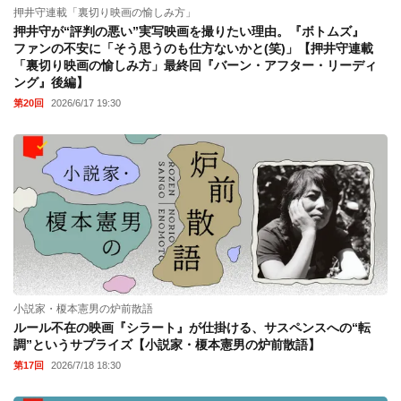
押井守連載「裏切り映画の愉しみ方」
押井守が“評判の悪い”実写映画を撮りたい理由。『ボトムズ』
ファンの不安に「そう思うのも仕方ないかと(笑)」【押井守連載
「裏切り映画の愉しみ方」最終回『バーン・アフター・リーディ
ング』後編】
第20回
2026/6/17 19:30
小説家・榎本憲男の炉前散語
ルール不在の映画『シラート』が仕掛ける、サスペンスへの“転
調”というサプライズ【小説家・榎本憲男の炉前散語】
第17回
2026/7/18 18:30