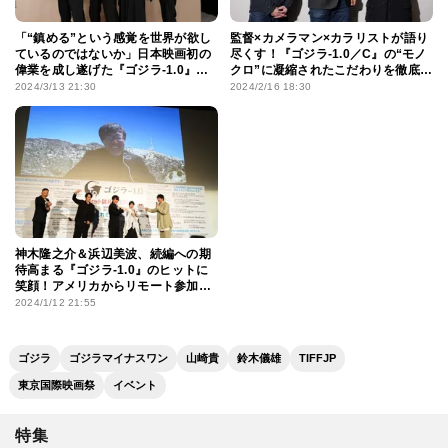
「“鎮める”という感覚を世界が欲し
監督×カメラマン×カラリストが語り
ているのではないか」日本映画初の
尽くす！『ゴジラ-1.0／C』の“モノ
偉業を成し遂げた『ゴジラ-1.0』ス
クロ”に凝縮されたこだわりを徹底解
ピーチ全文＆受賞後インタビュー
剖
2024/3/13 21:30
2024/2/16 18:30
神木隆之介＆浜辺美波、続編への期
待高まる『ゴジラ-1.0』のヒットに
笑顔！アメリカからリモート参加の
山崎貴監督に「背景がベタ！」と
2024/1/12 21:55
ツッコミ
ゴジラ
ゴジラマイナスワン
山崎貴
鈴木儀雄
TIFFJP
東京国際映画祭
イベント
特集