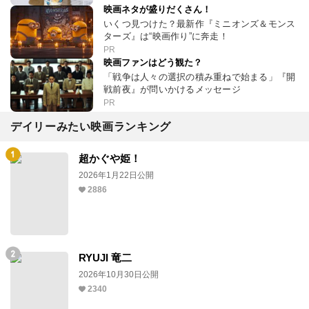
映画ネタが盛りだくさん！
いくつ見つけた？最新作『ミニオンズ＆モンス
ターズ』は“映画作り”に奔走！
PR
映画ファンはどう観た？
「戦争は人々の選択の積み重ねで始まる」『開
戦前夜』が問いかけるメッセージ
PR
デイリーみたい映画ランキング
超かぐや姫！
2026年1月22日公開
2886
RYUJI 竜二
2026年10月30日公開
2340