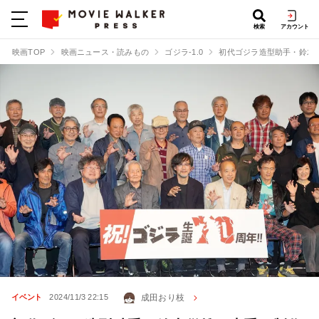
検索
アカウント
映画TOP
映画ニュース・読みもの
ゴジラ-1.0
初代ゴジラ造型助手・鈴木
成田おり枝
イベント
2024/11/3 22:15