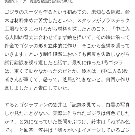
笑顔でトーク！貴重な秘話に会場が沸いた
ゴジラのスーツを作るという初めての、未知なる挑戦。鈴
木は材料集めに苦労したといい、スタッフがプラスチック
工場などをまわりながら材料を探したとのこと。「中に入
る人間の背丈に合わせてまず絵を描いて、その絵に沿って
針金でゴジラの形を立体的に作り、そこから金網を張って
いきます」という制作段階においても何度も失敗しながら
試行錯誤を繰り返したと話す。最初に作った1号ゴジラ
は、重くて動かなかったのだとか。鈴木は「(中に入る)役
者さんが重くて、怒って。芝居ができないと。何回か作り
直しました」と告白していた。
するとゴジラファンの笠井は「記録を見ても、白黒の写真
しか見たことがない。実際に作られたゴジラは何色でした
か？」と気になっていた疑問をぶつけ、鈴木は「ねずみ色
です」と回答。笠井は「我々がいまイメージしているゴジ