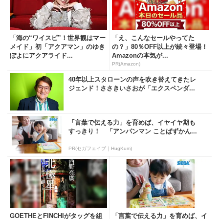
「海の“ワイスピ”！世界観はマー
「え、こんなセールやってた
メイド」初「アクアマン」のゆき
の？」80％OFF以上が続々登場！
ぽよにアクアライド...
Amazonの本気が...
PR(Amazon)
40年以上スタローンの声を吹き替えてきたレ
ジェンド！ささきいさおが「エクスペンダ...
「言葉で伝える力」を育めば、イヤイヤ期も
すっきり！ 「アンパンマン ことばずかん...
PR(セガフェイブ｜HugKum)
GOETHEとFINCHIがタッグを組
「言葉で伝える力」を育めば、イ