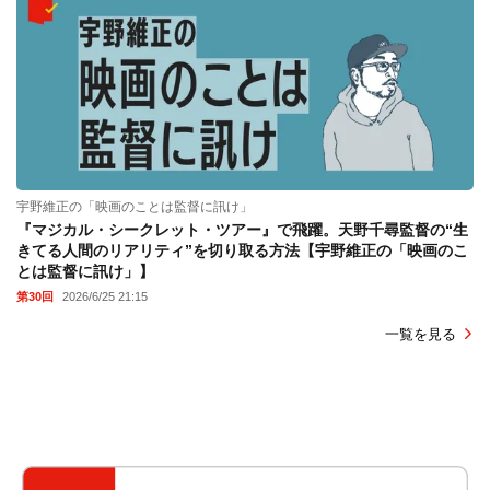
宇野維正の「映画のことは監督に訊け」
『マジカル・シークレット・ツアー』で飛躍。天野千尋監督の“生
きてる人間のリアリティ”を切り取る方法【宇野維正の「映画のこ
とは監督に訊け」】
第30回
2026/6/25 21:15
一覧を見る