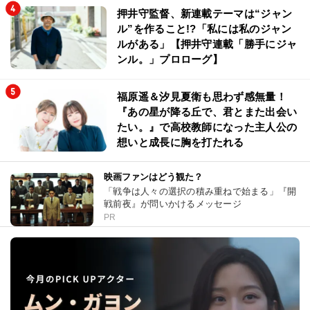
押井守監督、新連載テーマは“ジャン
ル”を作ること!?「私には私のジャン
ルがある」【押井守連載「勝手にジャ
ンル。」プロローグ】
福原遥＆汐見夏衛も思わず感無量！
『あの星が降る丘で、君とまた出会い
たい。』で高校教師になった主人公の
想いと成長に胸を打たれる
映画ファンはどう観た？
「戦争は人々の選択の積み重ねで始まる」『開
戦前夜』が問いかけるメッセージ
PR