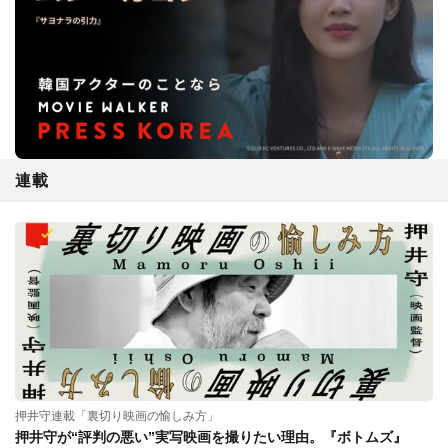
連載
押井守連載「裏切り映画の愉しみ方」
押井守が“評判の悪い”実写映画を撮りたい理由。『ボトムズ』