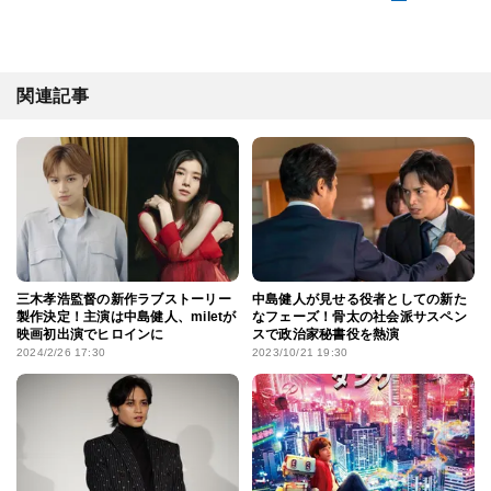
関連記事
三木孝浩監督の新作ラブストーリー
中島健人が見せる役者としての新た
製作決定！主演は中島健人、miletが
なフェーズ！骨太の社会派サスペン
映画初出演でヒロインに
スで政治家秘書役を熱演
2024/2/26 17:30
2023/10/21 19:30