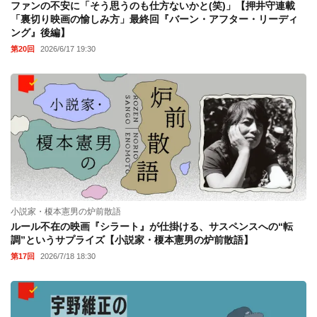
ファンの不安に「そう思うのも仕方ないかと(笑)」【押井守連載
「裏切り映画の愉しみ方」最終回『バーン・アフター・リーディ
ング』後編】
第20回
2026/6/17 19:30
小説家・榎本憲男の炉前散語
ルール不在の映画『シラート』が仕掛ける、サスペンスへの“転
調”というサプライズ【小説家・榎本憲男の炉前散語】
第17回
2026/7/18 18:30