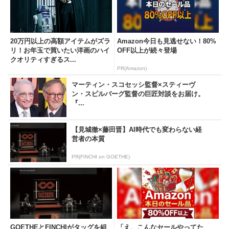
20万円以上の高額アイテムがズラ
Amazon今日も見逃せない！80%
リ！お年玉で買いたい洋画のハイ
OFF以上が続々登場
クオリティすぎるス...
PR(Amazon)
マーティン・スコセッシ監督×スティーヴ
ン・スピルバーグ監督の巨匠対談をお届け。
『...
【見城徹×藤田晋】AI時代でも変わらない経
営者の本質
PR(FINCHI on GOETHE)
GOETHEとFINCHIがタッグを組
「え、こんなセールやってた