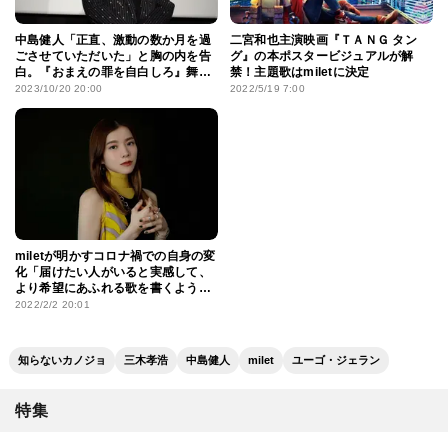
中島健人「正直、激動の数か月を過
二宮和也主演映画『ＴＡＮＧ タン
ごさせていただいた」と胸の内を告
グ』の本ポスタービジュアルが解
白。『おまえの罪を自白しろ』舞台
禁！主題歌はmiletに決定
挨拶
2023/10/20 20:00
2022/5/19 7:00
miletが明かすコロナ禍での自身の変
化「届けたい人がいると実感して、
より希望にあふれる歌を書くように
なりました」
2022/2/2 20:01
知らないカノジョ
三木孝浩
中島健人
milet
ユーゴ・ジェラン
特集