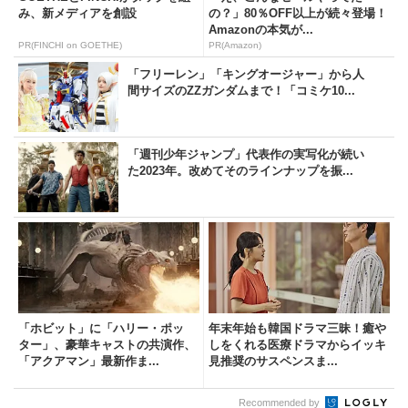
み、新メディアを創設
の？」80％OFF以上が続々登場！
Amazonの本気が...
PR(FINCHI on GOETHE)
PR(Amazon)
「フリーレン」「キングオージャー」から人
間サイズのZZガンダムまで！「コミケ10...
「週刊少年ジャンプ」代表作の実写化が続い
た2023年。改めてそのラインナップを振...
「ホビット」に「ハリー・ポッ
年末年始も韓国ドラマ三昧！癒や
ター」、豪華キャストの共演作、
しをくれる医療ドラマからイッキ
「アクアマン」最新作ま...
見推奨のサスペンスま...
Recommended by