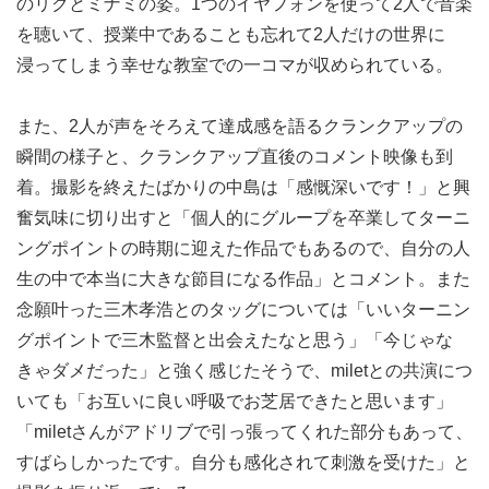
のリクとミナミの姿。1つのイヤフォンを使って2人で音楽
を聴いて、授業中であることも忘れて2人だけの世界に
浸ってしまう幸せな教室での一コマが収められている。
また、2人が声をそろえて達成感を語るクランクアップの
瞬間の様子と、クランクアップ直後のコメント映像も到
着。撮影を終えたばかりの中島は「感慨深いです！」と興
奮気味に切り出すと「個人的にグループを卒業してターニ
ングポイントの時期に迎えた作品でもあるので、自分の人
生の中で本当に大きな節目になる作品」とコメント。また
念願叶った三木孝浩とのタッグについては「いいターニン
グポイントで三木監督と出会えたなと思う」「今じゃな
きゃダメだった」と強く感じたそうで、miletとの共演につ
いても「お互いに良い呼吸でお芝居できたと思います」
「miletさんがアドリブで引っ張ってくれた部分もあって、
すばらしかったです。自分も感化されて刺激を受けた」と