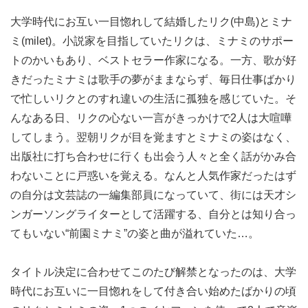
大学時代にお互い一目惚れして結婚したリク(中島)とミナ
ミ(milet)。小説家を目指していたリクは、ミナミのサポー
トのかいもあり、ベストセラー作家になる。一方、歌が好
きだったミナミは歌手の夢がままならず、毎日仕事ばかり
で忙しいリクとのすれ違いの生活に孤独を感じていた。そ
んなある日、リクの心ない一言がきっかけで2人は大喧嘩
してしまう。翌朝リクが目を覚ますとミナミの姿はなく、
出版社に打ち合わせに行くも出会う人々と全く話がかみ合
わないことに戸惑いを覚える。なんと人気作家だったはず
の自分は文芸誌の一編集部員になっていて、街には天才シ
ンガーソングライターとして活躍する、自分とは知り合っ
てもいない“前園ミナミ”の姿と曲が溢れていた…。
タイトル決定に合わせてこのたび解禁となったのは、大学
時代にお互いに一目惚れをして付き合い始めたばかりの頃