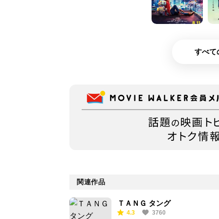
すべて
関連作品
ＴＡＮＧ タング
4.3
3760