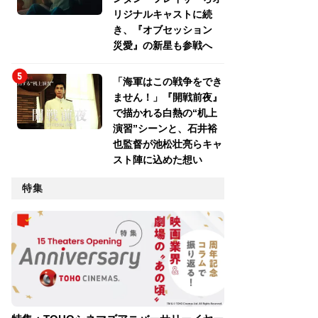
リジナルキャストに続
き、『オブセッション
災愛』の新星も参戦へ
「海軍はこの戦争をでき
ません！」『開戦前夜』
で描かれる白熱の“机上
演習”シーンと、石井裕
也監督が池松壮亮らキャ
スト陣に込めた想い
特集