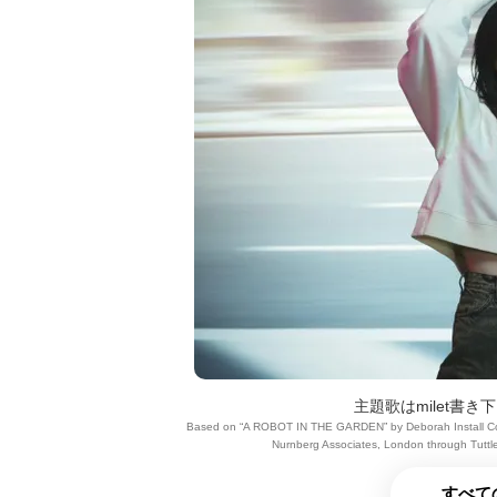
主題歌はmilet書き下
Based on “A ROBOT IN THE GARDEN” by Deborah Install Copyr
Nurnberg Associates, London through T
すべて