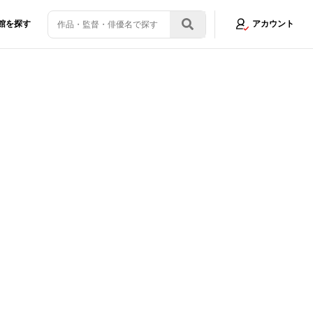
館を探す
アカウント
解禁！主題歌はmiletに決定