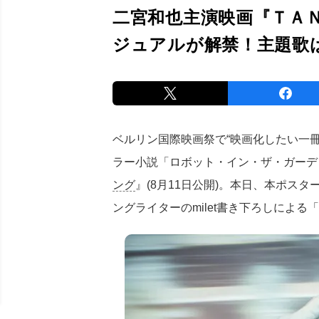
二宮和也主演映画『ＴＡ
ジュアルが解禁！主題歌はm
ベルリン国際映画祭で“映画化したい一
ラー小説「ロボット・イン・ザ・ガーデ
ング
』(8月11日公開)。本日、本ポス
ングライターのmilet書き下ろしによる「