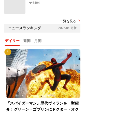
6404
一覧を見る
ニュースランキング
2026/8/9更新
デイリー
週間
月間
『スパイダーマン』歴代ヴィランを一挙紹
『スパイダーマン
介！グリーン・ゴブリンにドクター・オク
介！グリーン・ゴ