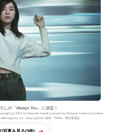
ろしの「Always You」に決定！
ight [c] 2015 by Deborah Install Licensed by Deborah Install c/o Andrew
uttle-Mori Agency, Inc.,Tokyo [c]2022 映画「TANG」製作委員会
の写真を見る(3件)