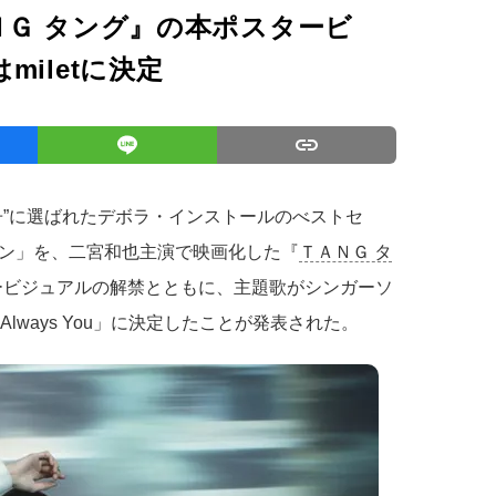
ＮＧ タング』の本ポスタービ
iletに決定
冊”に選ばれたデボラ・インストールのべストセ
ン」を、二宮和也主演で映画化した『
ＴＡＮＧ タ
タービジュアルの解禁とともに、主題歌がシンガーソ
Always You」に決定したことが発表された。