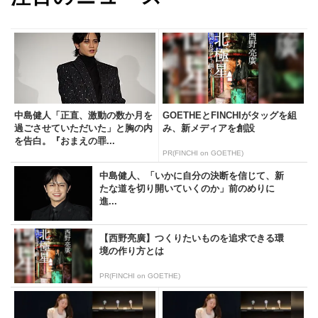
中島健人「正直、激動の数か月を
GOETHEとFINCHIがタッグを組
過ごさせていただいた」と胸の内
み、新メディアを創設
を告白。『おまえの罪...
PR(FINCHI on GOETHE)
中島健人、「いかに自分の決断を信じて、新
たな道を切り開いていくのか」前のめりに
進...
【西野亮廣】つくりたいものを追求できる環
境の作り方とは
PR(FINCHI on GOETHE)