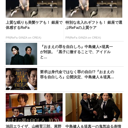
上質な眠りも美髪ケアも！ 銀座で
特別な名入れギフトも！ 銀座で選
体感するReFa
ぶReFaの上質ケア
PR(ReFa GINZA on CREA)
PR(ReFa GINZA on CREA)
『おまえの罪を自白しろ』中島健人×堤真一
が対談。「黒子に徹することで、アイドル
と...
要求は身代金ではなく罪の自白!?『おまえの
罪を自白しろ』公開決定、中島健人＆堤真...
池田エライザ、山崎育三郎、尾野
中島健人＆堤真一の鬼気迫る表情