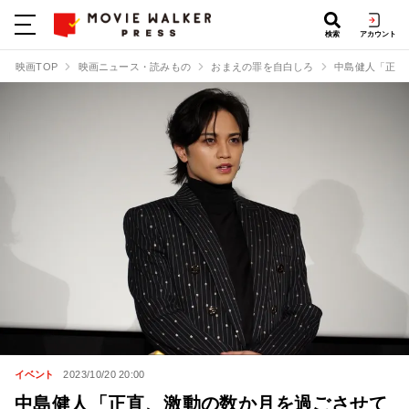
検索
アカウント
映画TOP
映画ニュース・読みもの
おまえの罪を自白しろ
中島健人「正直
イベント
2023/10/20 20:00
中島健人「正直、激動の数か月を過ごさせて