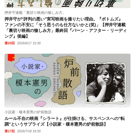
押井守連載「裏切り映画の愉しみ方」
押井守が“評判の悪い”実写映画を撮りたい理由。『ボトムズ』
ファンの不安に「そう思うのも仕方ないかと(笑)」【押井守連載
「裏切り映画の愉しみ方」最終回『バーン・アフター・リーディ
ング』後編】
第20回
2026/6/17 19:30
小説家・榎本憲男の炉前散語
ルール不在の映画『シラート』が仕掛ける、サスペンスへの“転
調”というサプライズ【小説家・榎本憲男の炉前散語】
第17回
2026/7/18 18:30