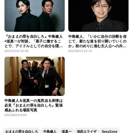
『おまえの罪を自白しろ』中島健人
中島健人、「いかに自分の決断を信
×堤真一が対談。「黒子に徹するこ
じて、新たな道を切り開いていくの
とで、アイドルとしての自分を隠せ
か」前のめりに進む主人公への共感
ました」
を告白
2023/10/8 10:30
2023/9/12 21:21
中島健人＆堤真一の鬼気迫る表情は
必見『おまえの罪を自白しろ』緊張
感あふれる場面写真
2023/8/29 8:00
おまえの罪を自白しろ
中島健人
堤真一
池田エライザ
SexyZone