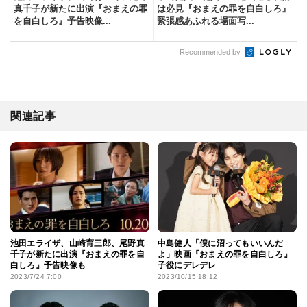
真千子が新たに出演『おまえの罪
は必見『おまえの罪を自白しろ』
を自白しろ』予告映像...
緊張感あふれる場面写...
Recommended by
関連記事
池田エライザ、山崎育三郎、尾野真
中島健人「僕に沼ってもいいんだ
千子が新たに出演『おまえの罪を自
よ」映画『おまえの罪を自白しろ』
白しろ』予告映像も
子役にデレデレ
2023/7/24 7:00
2023/10/15 18:12