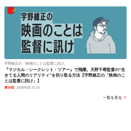
宇野維正の「映画のことは監督に訊け」
『マジカル・シークレット・ツアー』で飛躍。天野千尋監督の“生
きてる人間のリアリティ”を切り取る方法【宇野維正の「映画のこ
とは監督に訊け」】
第30回
2026/6/25 21:15
一覧を見る