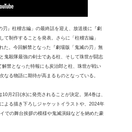
滅の刃』柱稽古編」の最終話を迎え、放送後に『劇
して制作することを発表。さらに「柱稽古編」
公開された。今回解禁となった『劇場版「鬼滅の刃」無
と鬼殺隊最強の剣士である柱、そして珠世が闘志
て解禁となった特報にも炭治郎と柱、珠世が戦い
次なる物語に期待が高まるものとなっている。
4巻は10月2日(水)に発売されることが決定。第4巻は、
による描き下ろしジャケットイラストや、2024年
バイでの舞台挨拶の模様や鬼滅演録などを納めた豪