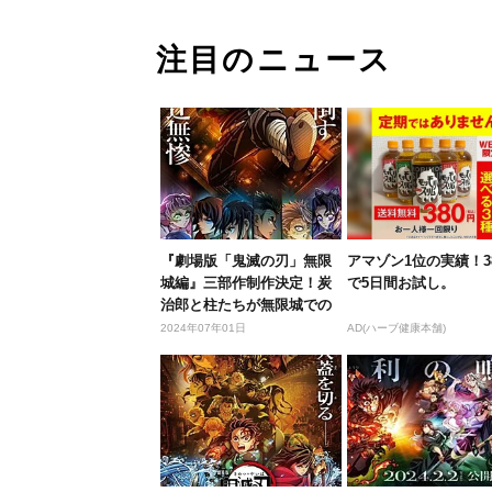
注目のニュース
『劇場版「鬼滅の刃」無限
アマゾン1位の実績！3
城編』三部作制作決定！炭
で5日間お試し。
治郎と柱たちが無限城での
決戦に挑...
2024年07年01日
AD(ハーブ健康本舗)