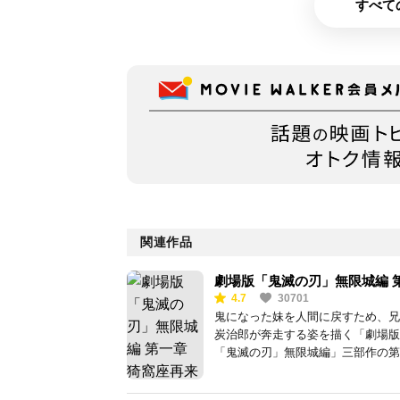
すべて
関連作品
劇場版「鬼滅の刃」無限城編 
4.7
30701
章 猗窩座再来
鬼になった妹を人間に戻すため、兄
炭治郎が奔走する姿を描く「劇場版
「鬼滅の刃」無限城編」三部作の第
章