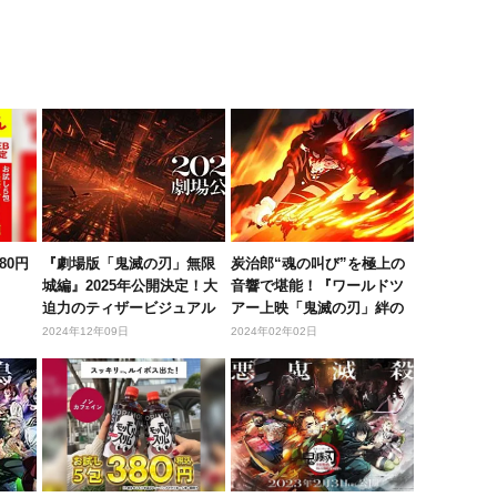
80円
『劇場版「鬼滅の刃」無限
炭治郎“魂の叫び”を極上の
城編』2025年公開決定！大
音響で堪能！『ワールドツ
迫力のティザービジュアル
アー上映「鬼滅の刃」絆の
第2...
奇跡、...
2024年12年09日
2024年02年02日