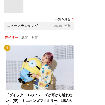
一覧を見る
ニュースランキング
2026/8/7更新
デイリー
週間
月間
「ダイフクー！のフレーズが耳から離れな
『スパイダーマン
い！(笑)」ミニオンズファミリー、LiSAの
介！グリーン・ゴ