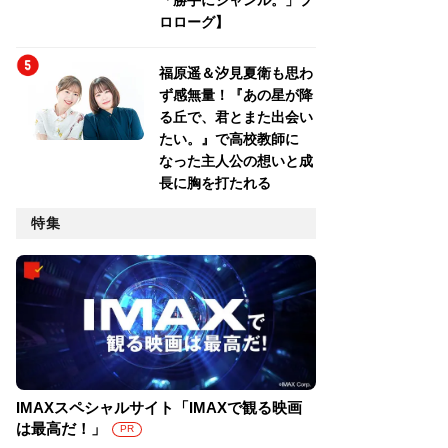
「勝手にジャンル。」プ
ロローグ】
福原遥＆汐見夏衛も思わ
ず感無量！『あの星が降
る丘で、君とまた出会い
たい。』で高校教師に
なった主人公の想いと成
長に胸を打たれる
特集
IMAXスペシャルサイト「IMAXで観る映画
は最高だ！」
PR