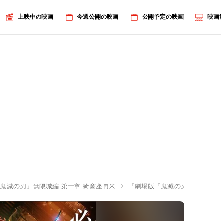
上映中の映画
今週公開の映画
公開予定の映画
映画
鬼滅の刃」無限城編 第一章 猗窩座再来
『劇場版「鬼滅の刃」無限城編