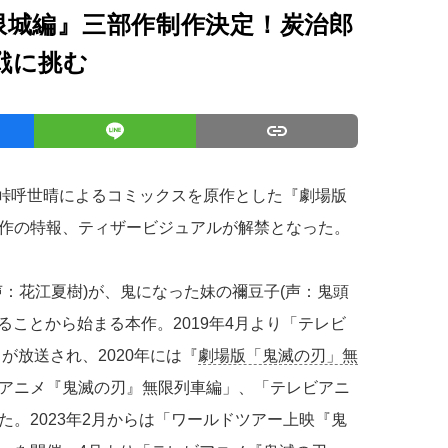
限城編』三部作制作決定！炭治郎
戦に挑む
吾峠呼世晴によるコミックスを原作とした『劇場版
作の特報、ティザービジュアルが解禁となった。
：花江夏樹)が、鬼になった妹の禰豆子(声：鬼頭
ることから始まる本作。2019年4月より「テレビ
が放送され、2020年には『
劇場版「鬼滅の刃」無
テレビアニメ『鬼滅の刃』無限列車編」、「テレビアニ
。2023年2月からは「ワールドツアー上映『鬼