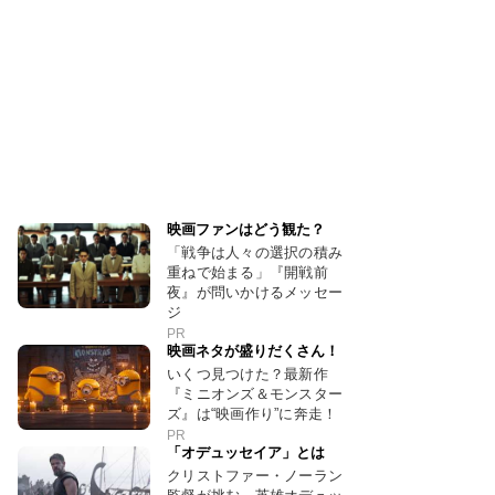
映画ファンはどう観た？
「戦争は人々の選択の積み
重ねで始まる」『開戦前
夜』が問いかけるメッセー
ジ
PR
映画ネタが盛りだくさん！
いくつ見つけた？最新作
『ミニオンズ＆モンスター
ズ』は“映画作り”に奔走！
PR
「オデュッセイア」とは
クリストファー・ノーラン