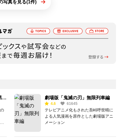
の写真を見る(1件)
第一
劇場版「鬼滅の刃」無限列車編
4.6
61645
の
テレビアニメ化もされた吾峠呼世晴に
よる人気漫画を原作とした劇場版アニ
一
メーション