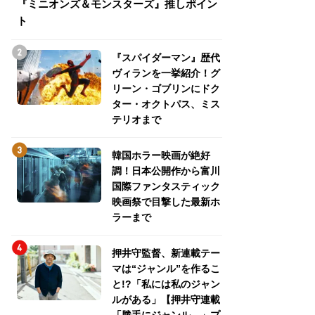
『ミニオンズ＆モンスターズ』推しポイン
トパス、ミステリ
ト
『スパイダーマン』歴代
ヴィランを一挙紹介！グ
リーン・ゴブリンにドク
ター・オクトパス、ミス
テリオまで
韓国ホラー映画が絶好
調！日本公開作から富川
国際ファンタスティック
映画祭で目撃した最新ホ
ラーまで
押井守監督、新連載テー
マは“ジャンル”を作るこ
と!?「私には私のジャン
ルがある」【押井守連載