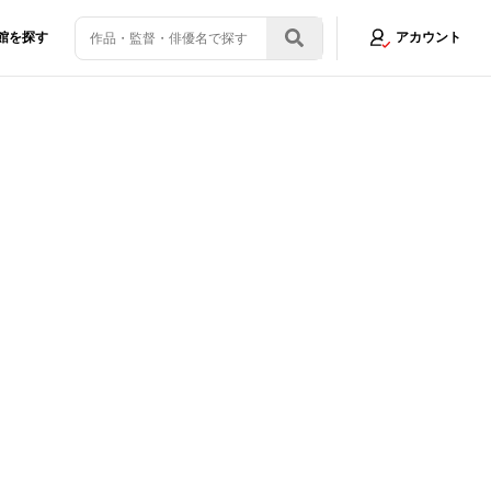
館を探す
アカウント
』三部作制作決定！炭治郎と柱たちが無限城での決戦に挑む