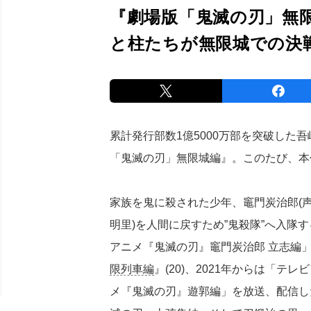
『劇場版「鬼滅の刃」無
と柱たちが無限城での決
累計発行部数1億5000万部を突破した
「鬼滅の刃」無限城編』。このたび、本
家族を鬼に殺された少年、竈門炭治郎(声
明里)を人間に戻すため”鬼殺隊”へ入隊す
アニメ『鬼滅の刃』竈門炭治郎 立志編」
限列車編
』(20)、2021年からは「
メ『鬼滅の刃』遊郭編」を放送、配信した