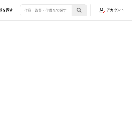
館を探す
アカウント
トーリー『よめぼく』に「涙を流した」と告白！出口夏希は永瀬の“画伯ぶ