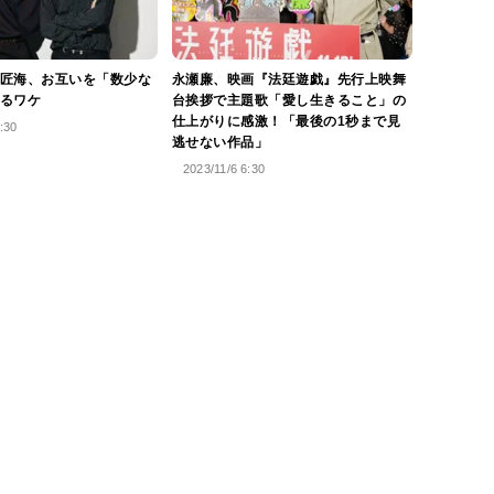
匠海、お互いを「数少な
永瀬廉、映画『法廷遊戯』先行上映舞
るワケ
台挨拶で主題歌「愛し生きること」の
仕上がりに感激！「最後の1秒まで見
:30
逃せない作品」
2023/11/6 6:30