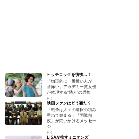
ヒッチコックを彷彿…！
「物理的に一番近い人が一
番怖い」アカデミー賞女優
が体現する“隣人”の恐怖
PR
映画ファンはどう観た？
「戦争は人々の選択の積み
重ねで始まる」『開戦前
夜』が問いかけるメッセー
ジ
PR
LiSAが推すミニオンズ