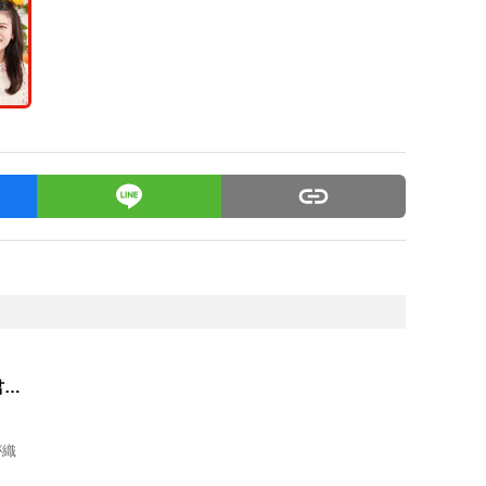
君と
が織