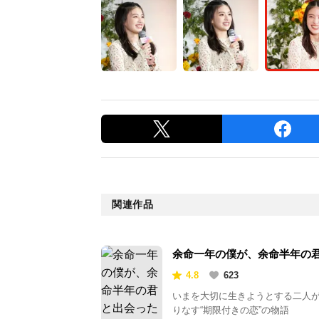
関連作品
余命一年の僕が、余命半年の
出会った話。
4.8
623
いまを大切に生きようとする二人
りなす“期限付きの恋”の物語