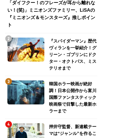
「ダイフクー！のフレーズが耳から離れな
『スパイダーマン
い！(笑)」ミニオンズファミリー、LiSAの
介！グリーン・ゴ
『ミニオンズ＆モンスターズ』推しポイン
トパス、ミステリ
ト
『スパイダーマン』歴代
ヴィランを一挙紹介！グ
リーン・ゴブリンにドク
ター・オクトパス、ミス
テリオまで
韓国ホラー映画が絶好
調！日本公開作から富川
国際ファンタスティック
映画祭で目撃した最新ホ
ラーまで
押井守監督、新連載テー
マは“ジャンル”を作るこ