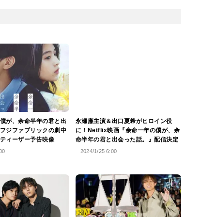
僕が、余命半年の君と出
永瀬廉主演＆出口夏希がヒロイン役
フジファブリックの劇中
に！Netflix映画『余命一年の僕が、余
ティーザー予告映像
命半年の君と出会った話。』配信決定
00
2024/1/25 6:00