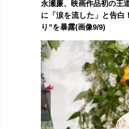
永瀬廉、映画作品初の王
に「涙を流した」と告白
り”を暴露(画像9/9)