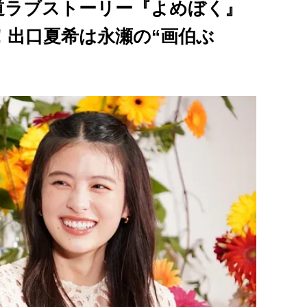
道ラブストーリー『よめぼく』
！出口夏希は永瀬の“画伯ぶ