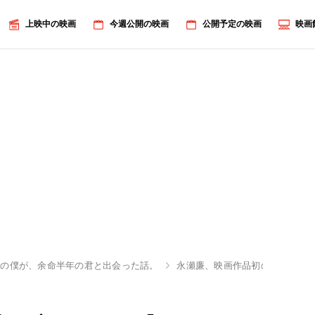
上映中の映画
今週公開の映画
公開予定の映画
映画
年の僕が、余命半年の君と出会った話。
永瀬廉、映画作品初の王道ラブス