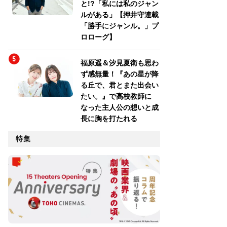
と!?「私には私のジャン
ルがある」【押井守連載
「勝手にジャンル。」プ
ロローグ】
福原遥＆汐見夏衛も思わ
ず感無量！『あの星が降
る丘で、君とまた出会い
たい。』で高校教師に
なった主人公の想いと成
長に胸を打たれる
特集