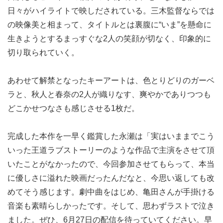
日々がハイライトで映しだされている。三木監督ならでは
の映像美と相まって、タイトルとは裏腹に“いま”を懸命に
生きようとするまっすぐな2人の笑顔が切なく、印象的に
切り取られていく。
あわせて解禁となったキーアートは、色とりどりのガーベ
ラと、秋人と春奈の2人が織りなす、爽やかでありつつも
どこかせつなさも感じさせる1枚だ。
完成した本作を一早く鑑賞した永瀬は「実はいままでこう
いった王道ラブストーリーのような作品で主演をさせて頂
いたことがなかったので、今回参加させてもらって、本当
に優しさに溢れた映画だったんだなと、今思い返しても改
めてそう感じます。劇中曲をはじめ、亀田さんが手掛ける
音楽も素晴らしかったです。そして、思わずラストで泣き
ました。ぜひ、6月27日の配信を待っていてください。早