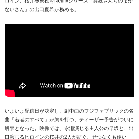
ロイン、桜井春奈役をNetflixシリーズ「舞妓さんちのまか
ないさん」の出口夏希が務める。
いよいよ配信日が決定し、劇中曲のフジファブリックの名
曲「若者のすべて」が胸を打つ、ティーザー予告がついに
解禁となった。映像では、永瀬演じる主人公の早坂と、出
口演じるヒロインの桜井の2人が紡ぐ、せつなくも儚い