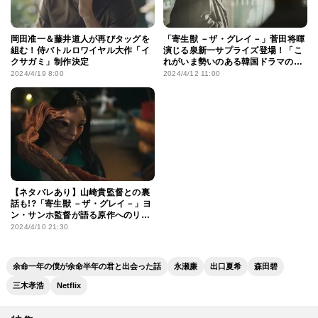
岡田准一＆藤井道人が再びタッグを
「寄生獣 －ザ・グレイ－」菅田将暉
組む！侍バトルロワイヤル大作「イ
演じる泉新一サプライズ登場！「こ
クサガミ」制作決定
れがいま勢いのある韓国ドラマの作
り方なのか」
2024/4/19 8:00
2024/4/12 11:00
【ネタバレあり】山崎貴監督との裏
話も!?「寄生獣 －ザ・グレイ－」ヨ
ン・サンホ監督が語る原作へのリス
ペクトと確固たるオリジナリティ
2024/4/10 21:30
余命一年の僕が余命半年の君と出会った話
永瀬廉
出口夏希
森田碧
三木孝浩
Netflix