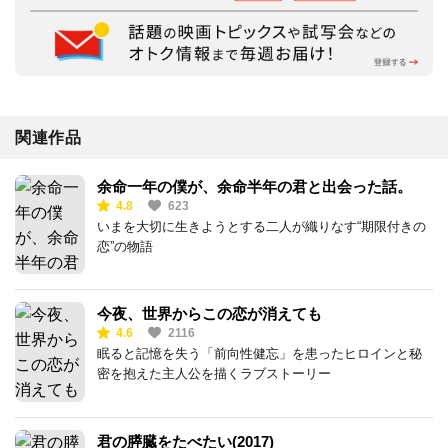
関連作品
余命一年の僕が、余命半年の君と出会った話。
4.8
623
いまを大切に生きようとする二人が織りなす“期限付きの
恋”の物語
今夜、世界からこの恋が消えても
4.6
2116
眠ると記憶を失う「前向性健忘」を患ったヒロインと秘
密を抱えた主人公を描くラブストーリー
君の膵臓をたべたい(2017)