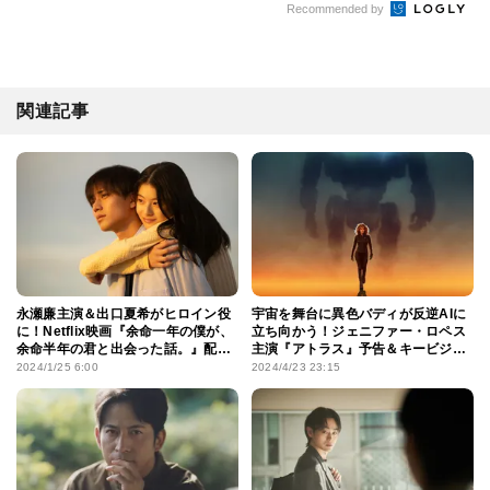
Recommended by
関連記事
永瀬廉主演＆出口夏希がヒロイン役
宇宙を舞台に異色バディが反逆AIに
に！Netflix映画『余命一年の僕が、
立ち向かう！ジェニファー・ロペス
余命半年の君と出会った話。』配信
主演『アトラス』予告＆キービジュ
決定
アル
2024/1/25 6:00
2024/4/23 23:15