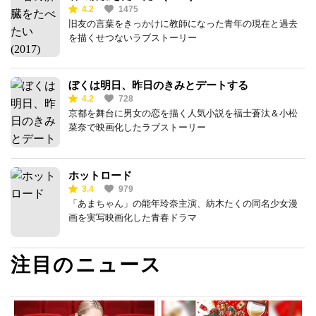
4.2
1475
旧友の言葉をきっかけに教師になった青年の現在と過去
を描くせつないラブストーリー
ぼくは明日、昨日のきみとデートする
4.2
728
京都を舞台に男女の恋を描く人気小説を福士蒼汰＆小松
菜奈で映画化したラブストーリー
ホットロード
3.4
979
「あまちゃん」の能年玲奈主演、紡木たくの同名少女漫
画を実写映画化した青春ドラマ
注目のニュース