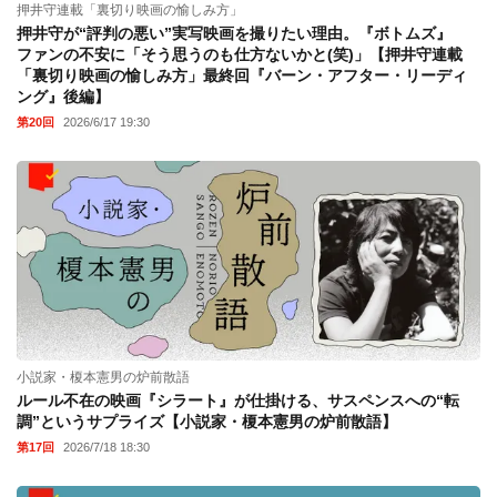
押井守連載「裏切り映画の愉しみ方」
押井守が“評判の悪い”実写映画を撮りたい理由。『ボトムズ』
ファンの不安に「そう思うのも仕方ないかと(笑)」【押井守連載
「裏切り映画の愉しみ方」最終回『バーン・アフター・リーディ
ング』後編】
第20回
2026/6/17 19:30
小説家・榎本憲男の炉前散語
ルール不在の映画『シラート』が仕掛ける、サスペンスへの“転
調”というサプライズ【小説家・榎本憲男の炉前散語】
第17回
2026/7/18 18:30