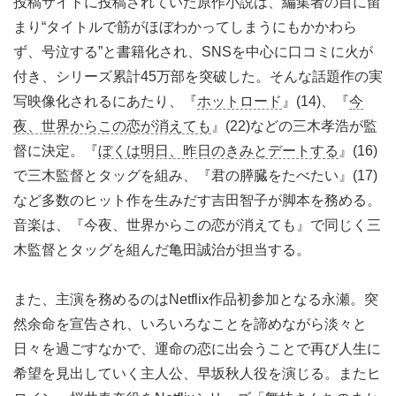
投稿サイトに投稿されていた原作小説は、編集者の目に留
まり“タイトルで筋がほぼわかってしまうにもかかわら
ず、号泣する”と書籍化され、SNSを中心に口コミに火が
付き、シリーズ累計45万部を突破した。そんな話題作の実
写映像化されるにあたり、『
ホットロード
』(14)、『
今
夜、世界からこの恋が消えても
』(22)などの三木孝浩が監
督に決定。『
ぼくは明日、昨日のきみとデートする
』(16)
で三木監督とタッグを組み、『君の膵臓をたべたい』(17)
など多数のヒット作を生みだす吉田智子が脚本を務める。
音楽は、『今夜、世界からこの恋が消えても』で同じく三
木監督とタッグを組んだ亀田誠治が担当する。
また、主演を務めるのはNetflix作品初参加となる永瀬。突
然余命を宣告され、いろいろなことを諦めながら淡々と
日々を過ごすなかで、運命の恋に出会うことで再び人生に
希望を見出していく主人公、早坂秋人役を演じる。またヒ