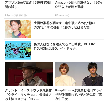
アマゾン1位の実績！380円で5日
Amazon今日も見逃せない！80%
間お試し。
OFF以上が続々登場
PR(ハーブ健康本舗)
PR(Amazon)
生田絵梨花が明かす、劇中歌に込めた“願い
の力”と“N”の発音「1番のサビはまだ自...
あの人はなにを選んでる？山崎貴、BE:FIRS
T JUNONにLEO、ペ・ドゥナ...
クリント・イーストウッド最新作
King&Prince永瀬廉と池田エライ
『クライ・マッチョ』、長澤まさ
ザが仲間割れでバチバチに!?『真
み主演コメディ『コン...
夜中乙女...