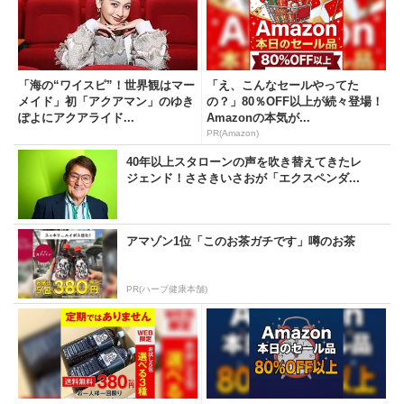
「海の“ワイスピ”！世界観はマー
「え、こんなセールやってた
メイド」初「アクアマン」のゆき
の？」80％OFF以上が続々登場！
ぽよにアクアライド...
Amazonの本気が...
PR(Amazon)
40年以上スタローンの声を吹き替えてきたレ
ジェンド！ささきいさおが「エクスペンダ...
アマゾン1位「このお茶ガチです」噂のお茶
PR(ハーブ健康本舗)