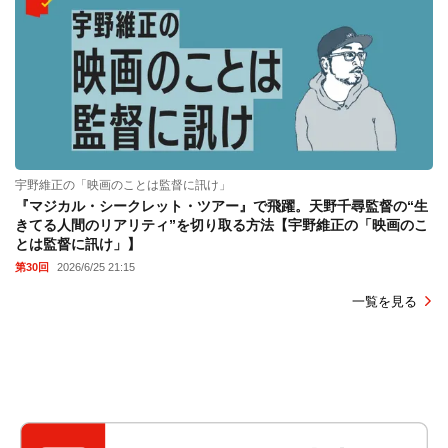
宇野維正の「映画のことは監督に訊け」
『マジカル・シークレット・ツアー』で飛躍。天野千尋監督の“生
きてる人間のリアリティ”を切り取る方法【宇野維正の「映画のこ
とは監督に訊け」】
第30回
2026/6/25 21:15
一覧を見る