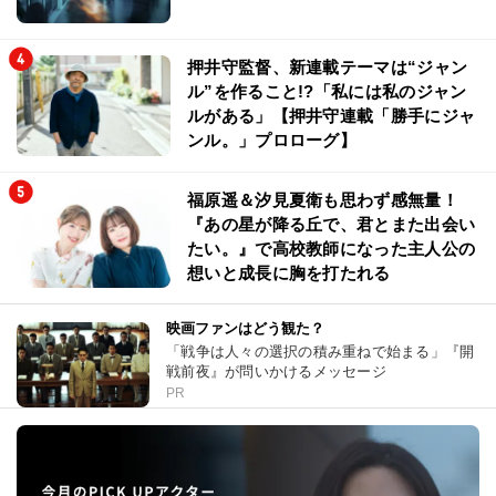
押井守監督、新連載テーマは“ジャン
ル”を作ること!?「私には私のジャン
ルがある」【押井守連載「勝手にジャ
ンル。」プロローグ】
福原遥＆汐見夏衛も思わず感無量！
『あの星が降る丘で、君とまた出会い
たい。』で高校教師になった主人公の
想いと成長に胸を打たれる
映画ファンはどう観た？
「戦争は人々の選択の積み重ねで始まる」『開
戦前夜』が問いかけるメッセージ
PR