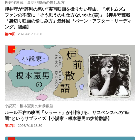
押井守連載「裏切り映画の愉しみ方」
押井守が“評判の悪い”実写映画を撮りたい理由。『ボトムズ』
ファンの不安に「そう思うのも仕方ないかと(笑)」【押井守連載
「裏切り映画の愉しみ方」最終回『バーン・アフター・リーディ
ング』後編】
第20回
2026/6/17 19:30
小説家・榎本憲男の炉前散語
ルール不在の映画『シラート』が仕掛ける、サスペンスへの“転
調”というサプライズ【小説家・榎本憲男の炉前散語】
第17回
2026/7/18 18:30