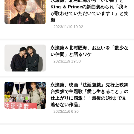
永瀬廉、北村匠海から「いい曲」と
King ＆ Princeの新曲褒められ「我々
が歌わせていただいています！」と笑
顔
2023/11/10 19:02
永瀬廉＆北村匠海、お互いを「数少な
い仲間」と語るワケ
2023/11/9 19:30
永瀬廉、映画『法廷遊戯』先行上映舞
台挨拶で主題歌「愛し生きること」の
仕上がりに感激！「最後の1秒まで見
逃せない作品」
2023/11/6 6:30