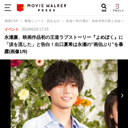
検索
アカウント
映画TOP
映画ニュース・読みもの
余命一年の僕が、余命半年の君と出会った
イベント
2024/6/18 17:25
永瀬廉、映画作品初の王道ラブストーリー『よめぼく』に
「涙を流した」と告白！出口夏希は永瀬の“画伯ぶり”を暴
露(画像1/9)