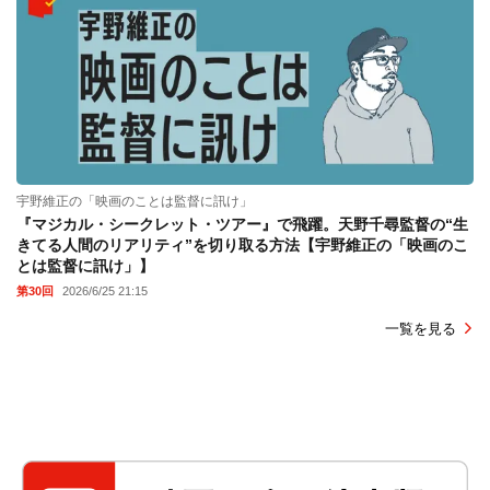
宇野維正の「映画のことは監督に訊け」
『マジカル・シークレット・ツアー』で飛躍。天野千尋監督の“生
きてる人間のリアリティ”を切り取る方法【宇野維正の「映画のこ
とは監督に訊け」】
第30回
2026/6/25 21:15
一覧を見る