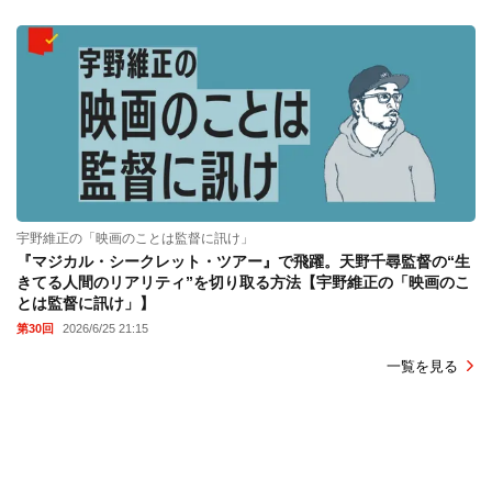
宇野維正の「映画のことは監督に訊け」
『マジカル・シークレット・ツアー』で飛躍。天野千尋監督の“生
きてる人間のリアリティ”を切り取る方法【宇野維正の「映画のこ
とは監督に訊け」】
第30回
2026/6/25 21:15
一覧を見る