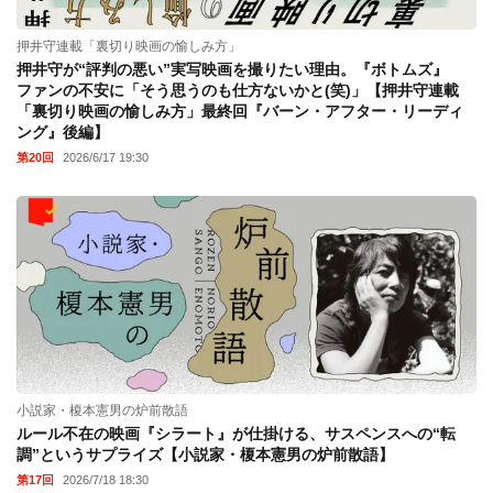
押井守連載「裏切り映画の愉しみ方」
押井守が“評判の悪い”実写映画を撮りたい理由。『ボトムズ』
ファンの不安に「そう思うのも仕方ないかと(笑)」【押井守連載
「裏切り映画の愉しみ方」最終回『バーン・アフター・リーディ
ング』後編】
第20回
2026/6/17 19:30
小説家・榎本憲男の炉前散語
ルール不在の映画『シラート』が仕掛ける、サスペンスへの“転
調”というサプライズ【小説家・榎本憲男の炉前散語】
第17回
2026/7/18 18:30