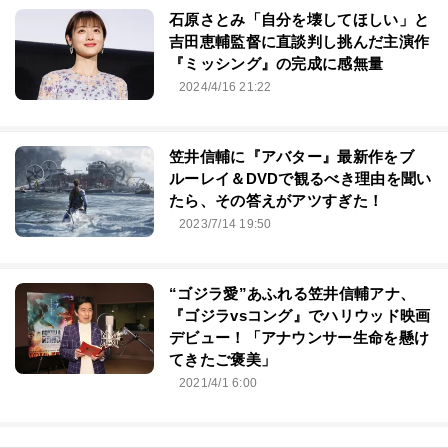
石原さとみ「自分を壊してほしい」と
吉田恵輔監督に直談判し挑んだ主演作
『ミッシング』の完成に感無量
2024/4/16 21:22
笠井信輔に『アバター』最新作をブ
ルーレイ＆DVDで観るべき理由を聞い
たら、その答えがアツすぎた！
2023/7/14 19:50
“ゴジラ愛”あふれる笠井信輔アナ、
『ゴジラvsコング』でハリウッド映画
デビュー！「アナウンサー生命を懸け
てきたご褒美」
2021/4/1 6:00