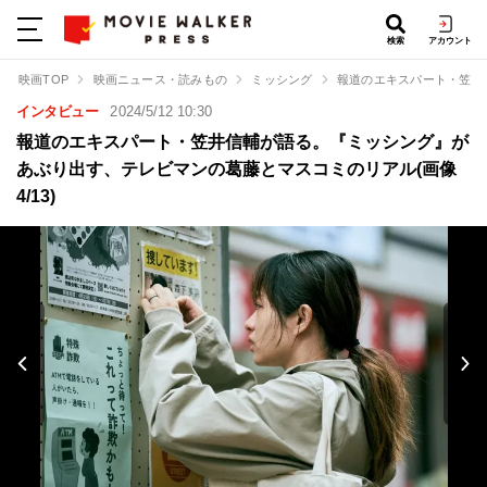
検索
アカウント
映画TOP
映画ニュース・読みもの
ミッシング
報道のエキスパート・笠井
インタビュー
2024/5/12 10:30
報道のエキスパート・笠井信輔が語る。『ミッシング』が
あぶり出す、テレビマンの葛藤とマスコミのリアル(画像
4/13)