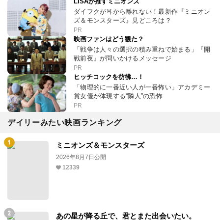
LiSAが推すミニオンズ
ダイフクが耳から離れない！最新作『ミニオン
ズ＆モンスターズ』見どころは？
PR
映画ファンはどう観た？
「戦争は人々の選択の積み重ねで始まる」『開
戦前夜』が問いかけるメッセージ
PR
ヒッチコックを彷彿…！
「物理的に一番近い人が一番怖い」アカデミー
賞女優が体現する“隣人”の恐怖
PR
デイリーみたい映画ランキング
ミニオンズ＆モンスターズ
2026年8月7日公開
12339
あの星が降る丘で、君とまた出会いたい。