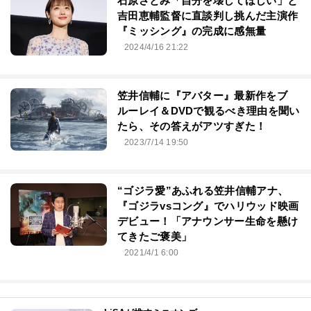
石原さとみ「自分を壊してほしい」と
吉田恵輔監督に直談判し挑んだ主演作
『ミッシング』の完成に感無量
2024/4/16 21:22
笠井信輔に『アバター』最新作をブ
ルーレイ＆DVDで観るべき理由を聞い
たら、その答えがアツすぎた！
2023/7/14 19:50
“ゴジラ愛”あふれる笠井信輔アナ、
『ゴジラvsコング』でハリウッド映画
デビュー！「アナウンサー生命を懸け
てきたご褒美」
2021/4/1 6:00