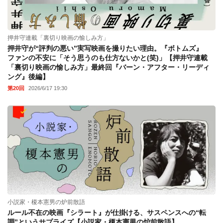
押井守連載「裏切り映画の愉しみ方」
押井守が“評判の悪い”実写映画を撮りたい理由。『ボトムズ』
ファンの不安に「そう思うのも仕方ないかと(笑)」【押井守連載
「裏切り映画の愉しみ方」最終回『バーン・アフター・リーディ
ング』後編】
第20回
2026/6/17 19:30
小説家・榎本憲男の炉前散語
ルール不在の映画『シラート』が仕掛ける、サスペンスへの“転
調”というサプライズ【小説家・榎本憲男の炉前散語】