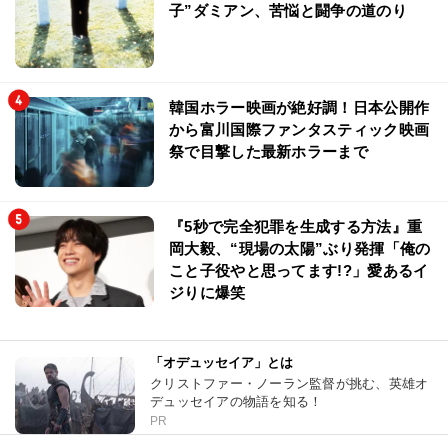
子”ダミアン、苦悩と闘争の道のり
韓国ホラー映画が絶好調！日本公開作
から富川国際ファンタスティック映画
祭で目撃した最新ホラーまで
『5秒で完全犯罪を生成する方法』重
岡大毅、“現場の太陽”ぶり発揮「俺の
こと子役やと思ってます!?」愛あるイ
ジりに爆笑
「オデュッセイア」とは
クリストファー・ノーラン監督が挑む、英雄オ
デュッセイアの物語を知る！
PR