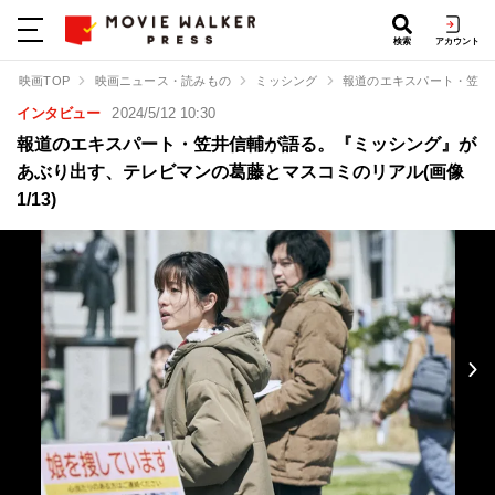
検索
アカウント
映画TOP
映画ニュース・読みもの
ミッシング
報道のエキスパート・笠井
インタビュー
2024/5/12 10:30
報道のエキスパート・笠井信輔が語る。『ミッシング』が
あぶり出す、テレビマンの葛藤とマスコミのリアル(画像
1/13)