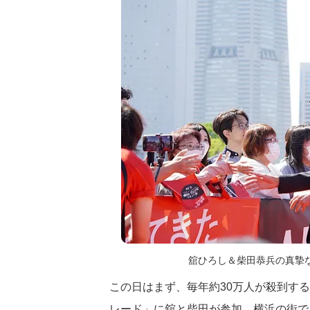
舘ひろし＆柴田恭兵の真摯
この日はまず、毎年約30万人が殺到す
レード」に舘と柴田が参加。横浜の街で