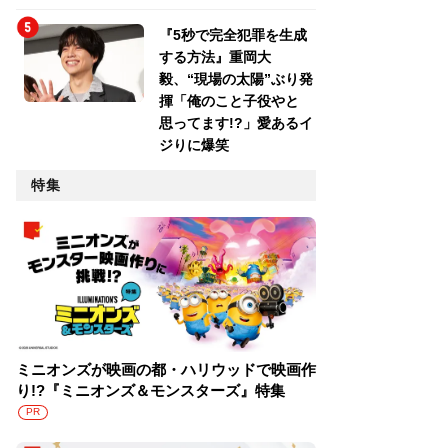
『5秒で完全犯罪を生成
する方法』重岡大
毅、“現場の太陽”ぶり発
揮「俺のこと子役やと
思ってます!?」愛あるイ
ジりに爆笑
特集
ミニオンズが映画の都・ハリウッドで映画作
り!?『ミニオンズ＆モンスターズ』特集
PR