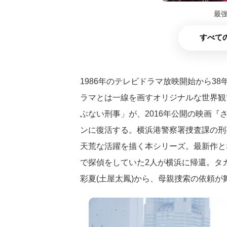
最
すべての
1986年のテレビドラマ放映開始から3
ラマとは一線を画すオリジナルな世界観
ぶない刑事」が、2016年公開の映画『
ンに復活する。横浜港警察署捜査課の刑事
天荒な活躍を描く本シリーズ。最新作と
で探偵をしていた2人が横浜に帰還。タ
彩夏(土屋太鳳)から、母親捜索の依頼が