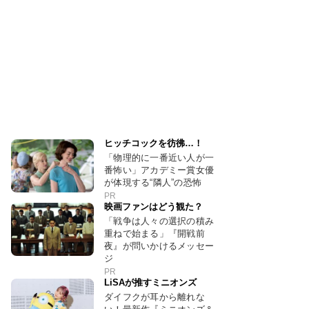
ヒッチコックを彷彿…！
「物理的に一番近い人が一
番怖い」アカデミー賞女優
が体現する“隣人”の恐怖
PR
映画ファンはどう観た？
「戦争は人々の選択の積み
重ねで始まる」『開戦前
夜』が問いかけるメッセー
ジ
PR
LiSAが推すミニオンズ
ダイフクが耳から離れな