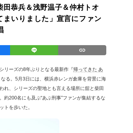
柴田恭兵＆浅野温子＆仲村トオ
てまいりました」宣言にファン
唱
シリーズの8年ぶりとなる最新作『
帰ってきた あ
開となる。5月3日には、横浜赤レンガ倉庫を背景に海
われ、シリーズの聖地とも言える場所に舘と柴田
約200名にも及ぶ“あぶ刑事”ファンが集結するな
ットを歩いた。