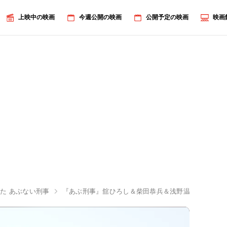
上映中の映画
今週公開の映画
公開予定の映画
映画
た あぶない刑事
『あぶ刑事』舘ひろし＆柴田恭兵＆浅野温子＆仲村ト