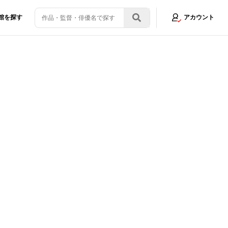
館を探す
アカウント
オルが横浜に降臨！「帰ってまいりました」宣言にファンが「おかえり！」