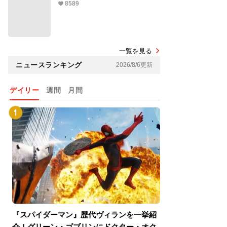
8589
一覧を見る
ニュースランキング
2026/8/6更新
デイリー
週間
月間
『スパイダーマン』歴代ヴィランを一挙紹
『スパイダーマン
介！グリーン・ゴブリンにドクター・オク
介！グリーン・ゴ