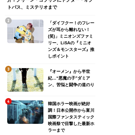
トパス、ミステリオまで
トパス、ミステリ
「ダイフクー！のフレー
ズが耳から離れない！
(笑)」ミニオンズファミ
リー、LiSAの『ミニオ
ンズ＆モンスターズ』推
しポイント
『オーメン』から半世
紀…“悪魔の子”ダミア
ン、苦悩と闘争の道のり
韓国ホラー映画が絶好
調！日本公開作から富川
国際ファンタスティック
映画祭で目撃した最新ホ
ラーまで