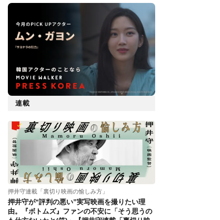
連載
押井守連載「裏切り映画の愉しみ方」
押井守が“評判の悪い”実写映画を撮りたい理
由。『ボトムズ』ファンの不安に「そう思うの