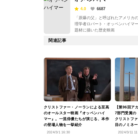
4.0
6687
「原爆の父」と呼ばれたアメリカ
理学者ロバート・オッペンハイマ
題材に描いた歴史映画
関連記事
クリストファー・ノーランによる至高
【第96回ア
のオールスター映画『オッペンハイ
7部門受賞の
マー』。一流俳優たちが演じる、本作
クリストファ
の登場人物を一挙紹介
目のノミネー
2024/3/1 16:30
2024/3/11 11