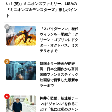
い！(笑)」ミニオンズファミリー、LiSAの
介！グリーン・ゴ
『ミニオンズ＆モンスターズ』推しポイン
トパス、ミステリ
ト
『スパイダーマン』歴代
ヴィランを一挙紹介！グ
リーン・ゴブリンにドク
ター・オクトパス、ミス
テリオまで
韓国ホラー映画が絶好
調！日本公開作から富川
国際ファンタスティック
映画祭で目撃した最新ホ
ラーまで
押井守監督、新連載テー
マは“ジャンル”を作るこ
と!?「私には私のジャン