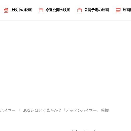
上映中の映画
今週公開の映画
公開予定の映画
映画
ンハイマー
あなたはどう見たか？『オッペンハイマー』感想投稿キャン