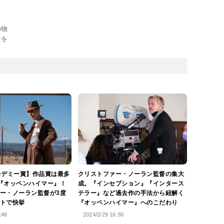
の物
ーを
カデミー賞】作品賞は最多
クリストファー・ノーラン監督の集大
『オッペンハイマー』！
成。『インセプション』『インタース
ー・ノーラン監督が3度
テラー』など過去作の手法から紐解く
トで快挙
『オッペンハイマー』へのこだわり
:48
2024/2/29 16:30