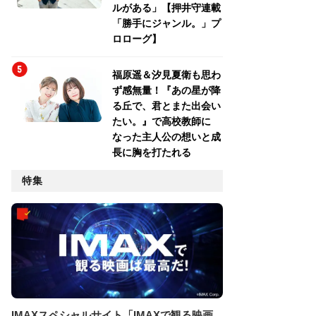
ルがある」【押井守連載
「勝手にジャンル。」プ
ロローグ】
福原遥＆汐見夏衛も思わ
ず感無量！『あの星が降
る丘で、君とまた出会い
たい。』で高校教師に
なった主人公の想いと成
長に胸を打たれる
特集
IMAXスペシャルサイト「IMAXで観る映画