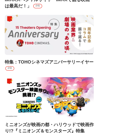
は最高だ！」
PR
特集：TOHOシネマズアニバーサリーイヤー
PR
ミニオンズが映画の都・ハリウッドで映画作
り!?『ミニオンズ＆モンスターズ』特集