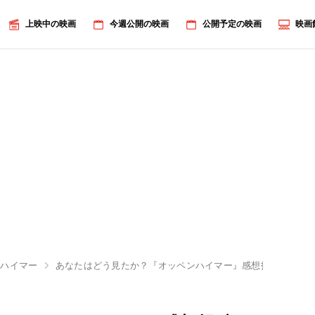
上映中の映画
今週公開の映画
公開予定の映画
映画
ンハイマー
あなたはどう見たか？『オッペンハイマー』感想投稿キャン