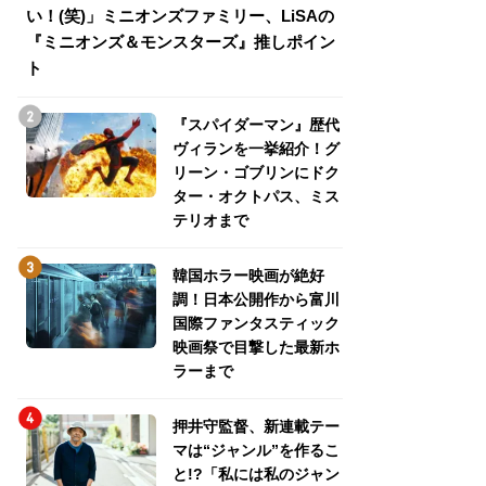
い！(笑)」ミニオンズファミリー、LiSAの
介！グリーン・ゴ
『ミニオンズ＆モンスターズ』推しポイン
トパス、ミステリ
ト
『スパイダーマン』歴代
ヴィランを一挙紹介！グ
リーン・ゴブリンにドク
ター・オクトパス、ミス
テリオまで
韓国ホラー映画が絶好
調！日本公開作から富川
国際ファンタスティック
映画祭で目撃した最新ホ
ラーまで
押井守監督、新連載テー
マは“ジャンル”を作るこ
と!?「私には私のジャン