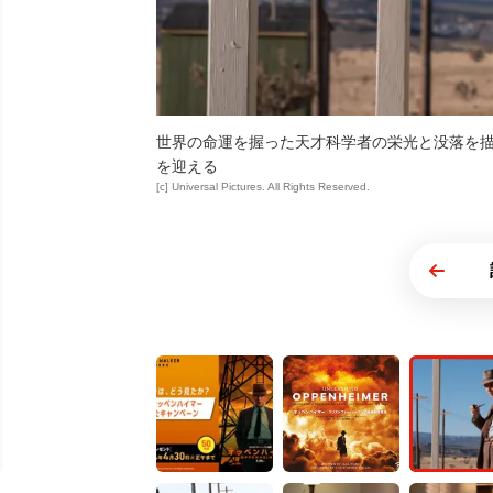
世界の命運を握った天才科学者の栄光と没落を描い
を迎える
[c] Universal Pictures. All Rights Reserved.