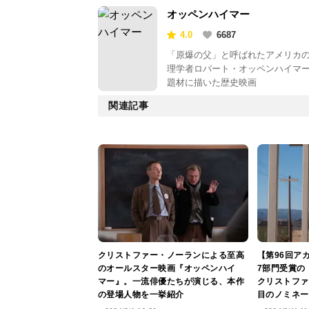
オッペンハイマー
4.0
6687
「原爆の父」と呼ばれたアメリカ
理学者ロバート・オッペンハイマ
題材に描いた歴史映画
関連記事
クリストファー・ノーランによる至高
【第96回ア
のオールスター映画『オッペンハイ
7部門受賞の
マー』。一流俳優たちが演じる、本作
クリストファ
の登場人物を一挙紹介
目のノミネー