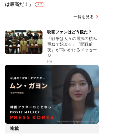
は最高だ！」
PR
一覧を見る
映画ファンはどう観た？
「戦争は人々の選択の積み
重ねで始まる」『開戦前
夜』が問いかけるメッセー
ジ
PR
連載