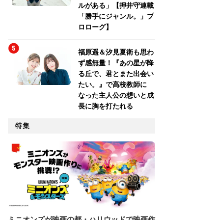
ルがある」【押井守連載
「勝手にジャンル。」プ
ロローグ】
福原遥＆汐見夏衛も思わ
ず感無量！『あの星が降
る丘で、君とまた出会い
たい。』で高校教師に
なった主人公の想いと成
長に胸を打たれる
特集
ミニオンズが映画の都・ハリウッドで映画作