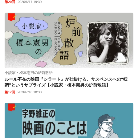
第20回
2026/6/17 19:30
小説家・榎本憲男の炉前散語
ルール不在の映画『シラート』が仕掛ける、サスペンスへの“転
調”というサプライズ【小説家・榎本憲男の炉前散語】
第17回
2026/7/18 18:30