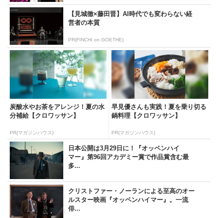
【見城徹×藤田晋】AI時代でも変わらない経
営者の本質
PR(FINCHI on GOETHE)
炭酸水やお茶をアレンジ！夏の水
早見優さんも実践！夏を乗り切る
分補給【クロワッサン】
鍋料理【クロワッサン】
PR(マガジンハウス)
PR(マガジンハウス)
日本公開は3月29日に！『オッペンハイ
マー』第96回アカデミー賞で作品賞含む最
多...
クリストファー・ノーランによる至高のオー
ルスター映画『オッペンハイマー』。一流
俳...