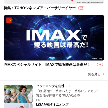
特集：TOHOシネマズアニバーサリーイヤー
PR
IMAXスペシャルサイト「IMAXで観る映画は最高だ！」
PR
一覧を見る
ヒッチコックを彷彿…！
「物理的に一番近い人が一番怖い」アカデミー
賞女優が体現する“隣人”の恐怖
PR
LiSAが推すミニオンズ