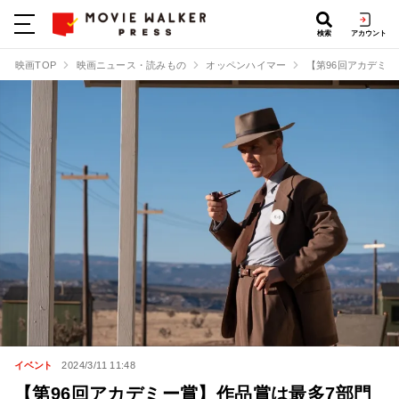
検索
アカウント
映画TOP
映画ニュース・読みもの
オッペンハイマー
【第96回アカデミ
イベント
2024/3/11 11:48
【第96回アカデミー賞】作品賞は最多7部門