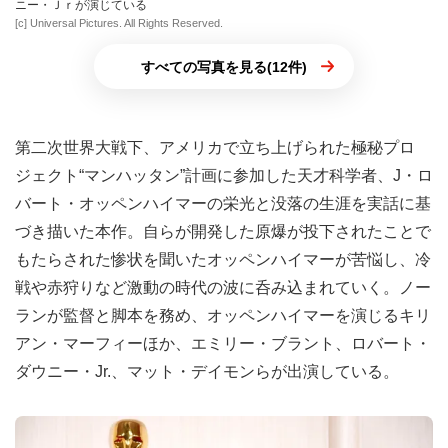
ニー・Ｊｒが演じている
[c] Universal Pictures. All Rights Reserved.
すべての写真を見る(12件)
第二次世界大戦下、アメリカで立ち上げられた極秘プロ
ジェクト“マンハッタン”計画に参加した天才科学者、J・ロ
バート・オッペンハイマーの栄光と没落の生涯を実話に基
づき描いた本作。自らが開発した原爆が投下されたことで
もたらされた惨状を聞いたオッペンハイマーが苦悩し、冷
戦や赤狩りなど激動の時代の波に呑み込まれていく。ノー
ランが監督と脚本を務め、オッペンハイマーを演じるキリ
アン・マーフィーほか、エミリー・ブラント、ロバート・
ダウニー・Jr.、マット・デイモンらが出演している。