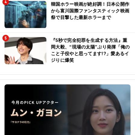
韓国ホラー映画が絶好調！日本公開作
から富川国際ファンタスティック映画
祭で目撃した最新ホラーまで
『5秒で完全犯罪を生成する方法』重
岡大毅、“現場の太陽”ぶり発揮「俺の
こと子役やと思ってます!?」愛あるイ
ジりに爆笑