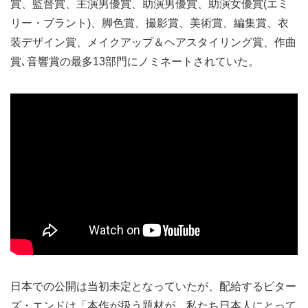
賞、監督賞、主演男優賞、助演男優賞、助演女優賞(エミ
リー・ブラント)、脚色賞、撮影賞、美術賞、編集賞、衣
装デザイン賞、メイクアップ＆ヘアスタイリング賞、作曲
賞､音響賞の最多13部門にノミネートされていた。
日本での公開は当初未定となっていたが、配給するビター
ズ・エンドは「本作が扱う題材が、私たち日本人にとって