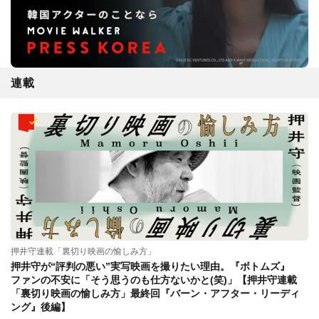
連載
押井守連載「裏切り映画の愉しみ方」
押井守が“評判の悪い”実写映画を撮りたい理由。『ボトムズ』
ファンの不安に「そう思うのも仕方ないかと(笑)」【押井守連載
「裏切り映画の愉しみ方」最終回『バーン・アフター・リーディ
ング』後編】