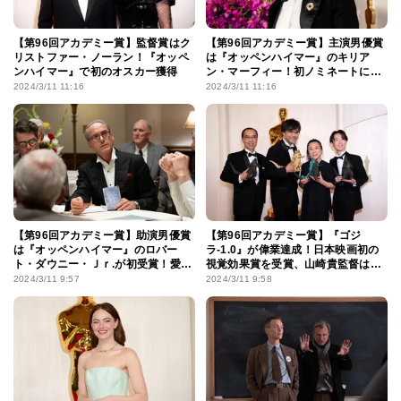
【第96回アカデミー賞】監督賞はク
【第96回アカデミー賞】主演男優賞
リストファー・ノーラン！『オッペ
は『オッペンハイマー』のキリア
ンハイマー』で初のオスカー獲得
ン・マーフィー！初ノミネートにし
て初受賞
2024/3/11 11:16
2024/3/11 11:16
【第96回アカデミー賞】助演男優賞
【第96回アカデミー賞】『ゴジ
は『オッペンハイマー』のロバー
ラ-1.0』が偉業達成！日本映画初の
ト・ダウニー・Ｊｒ.が初受賞！愛妻
視覚効果賞を受賞、山崎貴監督は
に感謝
「誰にもチャンスがあることの証だ
2024/3/11 9:57
2024/3/11 9:58
と思います」と喜び爆発