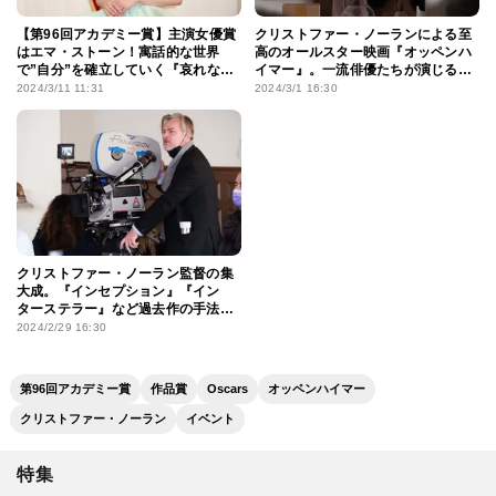
【第96回アカデミー賞】主演女優賞
クリストファー・ノーランによる至
はエマ・ストーン！寓話的な世界
高のオールスター映画『オッペンハ
で”自分”を確立していく『哀れなる
イマー』。一流俳優たちが演じる、
ものたち』で、2度目の受賞となる
本作の登場人物を一挙紹介
2024/3/11 11:31
2024/3/1 16:30
快挙！
クリストファー・ノーラン監督の集
大成。『インセプション』『イン
ターステラー』など過去作の手法か
ら紐解く『オッペンハイマー』への
2024/2/29 16:30
こだわり
第96回アカデミー賞
作品賞
Oscars
オッペンハイマー
クリストファー・ノーラン
イベント
特集