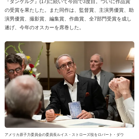
『ダンケルク』(17)に続いて今回で3度目。ついに作品賞
の受賞を果たした。また同作は、監督賞、主演男優賞、助
演男優賞、撮影賞、編集賞、作曲賞、全7部門受賞を成し
遂げ、今年のオスカーを席巻した。
アメリカ原子力委員会の委員長ルイス・ストローズ役をロバート・ダウ