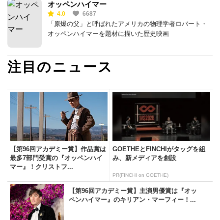
オッペンハイマー
4.0
6687
「原爆の父」と呼ばれたアメリカの物理学者ロバート・
オッペンハイマーを題材に描いた歴史映画
注目のニュース
【第96回アカデミー賞】作品賞は
GOETHEとFINCHIがタッグを組
最多7部門受賞の『オッペンハイ
み、新メディアを創設
マー』！クリストフ...
PR(FINCHI on GOETHE)
【第96回アカデミー賞】主演男優賞は『オッ
ペンハイマー』のキリアン・マーフィー！...