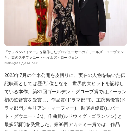
『オッペンハイマー』を製作したプロデューサーのチャールズ・ローヴェン
と、妻のステファニー・ヘイムズ・ローヴェン
Nick Agro / [c]A.M.P.A.S.
2023年7月の全米公開を皮切りに、実在の人物を描いた伝
記映画としては歴代1位となる、世界的大ヒットを記録し
ている本作。第81回ゴールデン・グローブ賞ではノーラン
初の監督賞を受賞し、作品賞(ドラマ部門)、主演男優賞(ド
ラマ部門／キリアン・マーフィー)、助演男優賞(ロバー
ト・ダウニー・Jr.)、作曲賞(ルドウィグ・ゴランソン) と
最多5部門を受賞した。第96回アカデミー賞では、作品