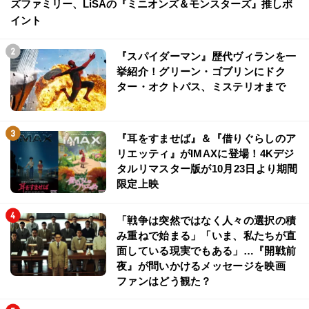
ズファミリー、LiSAの『ミニオンズ＆モンスターズ』推しポ
イント
『スパイダーマン』歴代ヴィランを一
挙紹介！グリーン・ゴブリンにドク
ター・オクトパス、ミステリオまで
『耳をすませば』＆『借りぐらしのア
リエッティ』がIMAXに登場！4Kデジ
タルリマスター版が10月23日より期間
限定上映
「戦争は突然ではなく人々の選択の積
み重ねで始まる」「いま、私たちが直
面している現実でもある」…『開戦前
夜』が問いかけるメッセージを映画
ファンはどう観た？