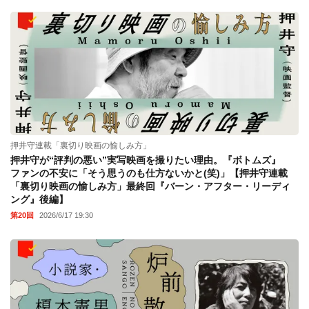
押井守連載「裏切り映画の愉しみ方」
押井守が“評判の悪い”実写映画を撮りたい理由。『ボトムズ』
ファンの不安に「そう思うのも仕方ないかと(笑)」【押井守連載
「裏切り映画の愉しみ方」最終回『バーン・アフター・リーディ
ング』後編】
第20回
2026/6/17 19:30