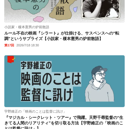
小説家・榎本憲男の炉前散語
ルール不在の映画『シラート』が仕掛ける、サスペンスへの“転
調”というサプライズ【小説家・榎本憲男の炉前散語】
第17回
2026/7/18 18:30
宇野維正の「映画のことは監督に訊け」
『マジカル・シークレット・ツアー』で飛躍。天野千尋監督の“生
きてる人間のリアリティ”を切り取る方法【宇野維正の「映画のこ
とは監督に訊け」】