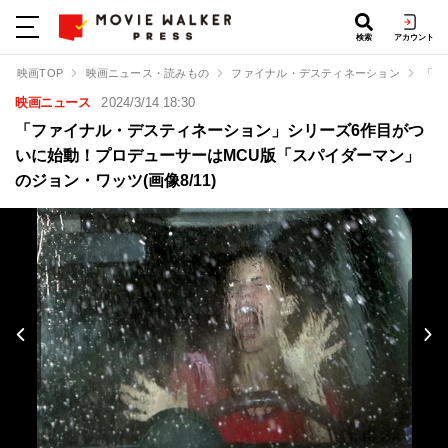
検索
アカウント
映画TOP
映画ニュース・読みもの
ファイナル・デスティネーション
「フ
映画ニュース
2024/3/14 18:30
「ファイナル・デスティネーション」シリーズ6作目がつ
いに始動！プロデューサーはMCU版「スパイダーマン」
のジョン・ワッツ(画像8/11)