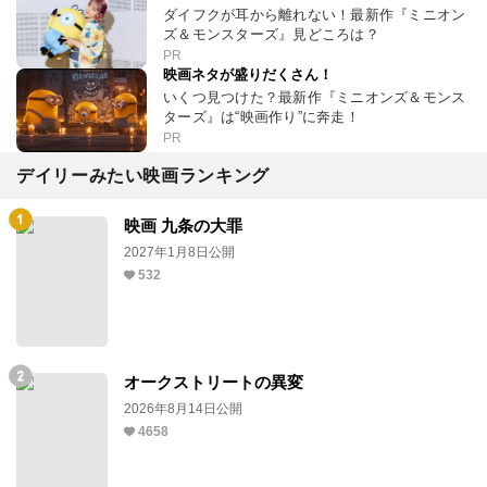
「オデュッセイア」とは
クリストファー・ノーラン監督が挑む、英雄オ
デュッセウスの物語を知る！
PR
LiSAが推すミニオンズ
ダイフクが耳から離れない！最新作『ミニオン
ズ＆モンスターズ』見どころは？
PR
映画ネタが盛りだくさん！
いくつ見つけた？最新作『ミニオンズ＆モンス
ターズ』は“映画作り”に奔走！
PR
デイリーみたい映画ランキング
映画 九条の大罪
2027年1月8日公開
532
オークストリートの異変