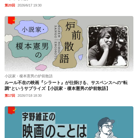
押井守連載「裏切り映画の愉しみ方」
押井守が“評判の悪い”実写映画を撮りたい理由。『ボトムズ』
ファンの不安に「そう思うのも仕方ないかと(笑)」【押井守連載
「裏切り映画の愉しみ方」最終回『バーン・アフター・リーディ
ング』後編】
第20回
2026/6/17 19:30
小説家・榎本憲男の炉前散語
ルール不在の映画『シラート』が仕掛ける、サスペンスへの“転
調”というサプライズ【小説家・榎本憲男の炉前散語】
第17回
2026/7/18 18:30