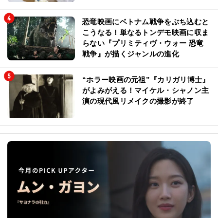
「ダイフクー！のフレーズが耳から離
れない！(笑)」ミニオンズファミ
リー、LiSAの『ミニオンズ＆モンス
ターズ』推しポイント
恐竜映画にベトナム戦争をぶち込むと
こうなる！単なるトンデモ映画に収ま
らない『プリミティヴ・ウォー 恐竜
戦争』が描くジャンルの進化
“ホラー映画の元祖”『カリガリ博士』
がよみがえる！マイケル・シャノン主
演の現代風リメイクの撮影が終了