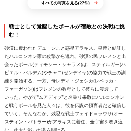
すべての写真を見る(27件)
戦士として覚醒したポールが宿敵との決戦に挑
む！
砂漠に覆われたデューンこと惑星アラキス。皇帝と結託し
たハルコンネン家の攻撃から逃れ、砂漠の民フレメンと出
会ったポール(ティモシー・シャラメ)は、スティルガー(ハ
ビエル・バルデム)やチャニ(ゼンデイヤ)の協力で戦士の訓
練を開始する。一方、母レディ・ジェシカ(レベッカ・
ファーガソン)はフレメンの教母として彼らに浸透して
いった。やがて“ムアディブ”と名乗り果敢にハルコンネン
と戦うポールを見た人々は、彼を伝説の預言者だと確信し
ていく。そんななか、残忍な戦士フェイド＝ラウサ(オー
スティン・バトラー)がアラキスに着任。全宇宙を巻き込
む、壮大な戦いが幕を開ける。