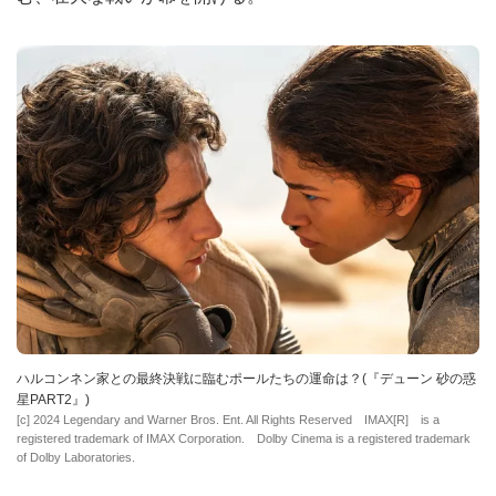
ハルコンネン家との最終決戦に臨むポールたちの運命は？(『デューン 砂の惑
星PART2』)
[c] 2024 Legendary and Warner Bros. Ent. All Rights Reserved IMAX[R] is a
registered trademark of IMAX Corporation. Dolby Cinema is a registered trademark
of Dolby Laboratories.