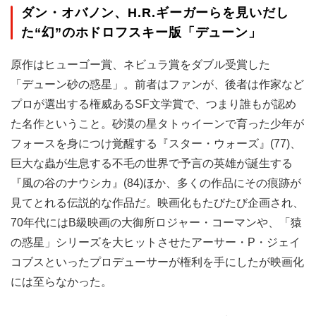
ダン・オバノン、H.R.ギーガーらを見いだし
た“幻”のホドロフスキー版「デューン」
原作はヒューゴー賞、ネビュラ賞をダブル受賞した
「デューン砂の惑星」。前者はファンが、後者は作家など
プロが選出する権威あるSF文学賞で、つまり誰もが認め
た名作ということ。砂漠の星タトゥイーンで育った少年が
フォースを身につけ覚醒する『スター・ウォーズ』(77)、
巨大な蟲が生息する不毛の世界で予言の英雄が誕生する
『風の谷のナウシカ』(84)ほか、多くの作品にその痕跡が
見てとれる伝説的な作品だ。映画化もたびたび企画され、
70年代にはB級映画の大御所ロジャー・コーマンや、「猿
の惑星」シリーズを大ヒットさせたアーサー・P・ジェイ
コブスといったプロデューサーが権利を手にしたが映画化
には至らなかった。