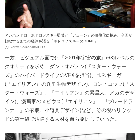
アレハンドロ・ホドロフスキー監督が「デューン」の映像化に挑み、企画が
頓挫するまでの経緯を語る『ホドロフスキーのDUNE』
[c]Everett Collection/AFLO
一方、ビジュアル面では『2001年宇宙の旅』(68)レベルの
クオリティを求め、ダン・オバノン(『スター・ウォー
ズ』のハイパードライブのVFXを担当)、H.R.ギーガー
(『エイリアン』の異星生物デザイン)、ロン・コッブ(『ス
ター・ウォーズ』、『エイリアン』の異星人、メカのデザ
イン)、漫画家のメビウス(『エイリアン』、『ブレードラ
ンナー』の衣装、小道具デザイン)など、その後ハリウッ
ドの第一線で活躍する人材を自ら発掘していった。