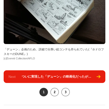
「デューン」企画のため、詳細で分厚い絵コンテも作られていた(『ホドロフ
スキーのDUNE』)
[c]Everett Collection/AFLO
Next
ついに実現した「デューン」の映画化だったが…
1
2
3