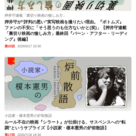
押井守連載「裏切り映画の愉しみ方」
押井守が“評判の悪い”実写映画を撮りたい理由。『ボトムズ』
ファンの不安に「そう思うのも仕方ないかと(笑)」【押井守連載
「裏切り映画の愉しみ方」最終回『バーン・アフター・リーディ
ング』後編】
第20回
2026/6/17 19:30
小説家・榎本憲男の炉前散語
ルール不在の映画『シラート』が仕掛ける、サスペンスへの“転
調”というサプライズ【小説家・榎本憲男の炉前散語】
第17回
2026/7/18 18:30