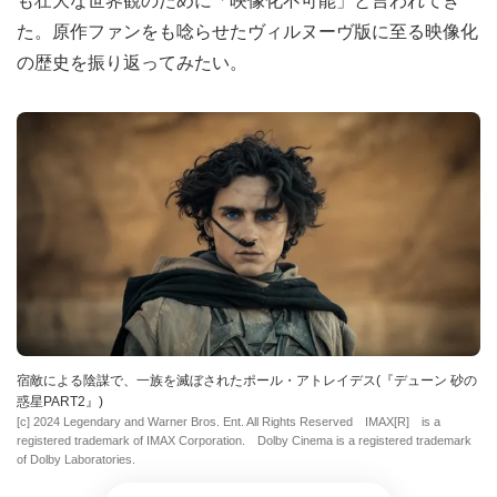
も壮大な世界観のために「映像化不可能」と言われてき
た。原作ファンをも唸らせたヴィルヌーヴ版に至る映像化
の歴史を振り返ってみたい。
宿敵による陰謀で、一族を滅ぼされたポール・アトレイデス(『デューン 砂の
惑星PART2』)
[c] 2024 Legendary and Warner Bros. Ent. All Rights Reserved IMAX[R] is a
registered trademark of IMAX Corporation. Dolby Cinema is a registered trademark
of Dolby Laboratories.