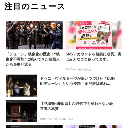
注目のニュース
「デューン」映像化の歴史！“映
SNSアカウントを着実に成長。実
像化不可能”に挑んできた映画人
はみんなココ使ってます。
たちを振り返る
PR(Dreaw合同会社)
ドゥニ・ヴィルヌーヴが追いつづけた『DUN
E/デューン』という夢路「まだ旅は終わ...
【見城徹×藤田晋】AI時代でも変わらない経
営者の本質
PR(FINCHI on GOETHE)