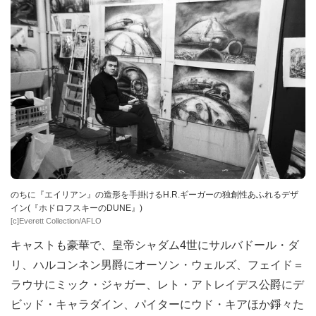
のちに『エイリアン』の造形を手掛けるH.R.ギーガーの独創性あふれるデザ
イン(『ホドロフスキーのDUNE』)
[c]Everett Collection/AFLO
キャストも豪華で、皇帝シャダム4世にサルバドール・ダ
リ、ハルコンネン男爵にオーソン・ウェルズ、フェイド＝
ラウサにミック・ジャガー、レト・アトレイデス公爵にデ
ビッド・キャラダイン、パイターにウド・キアほか錚々た