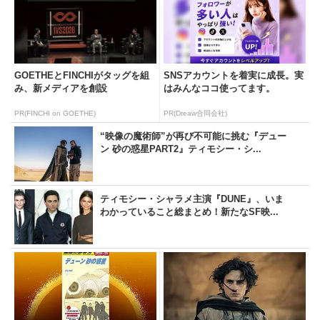
GOETHEとFINCHIがタッグを組
SNSアカウントを着実に成長。実
み、新メディアを創設
はみんなココ使ってます。
PR(FINCHI on GOETHE)
PR(Dreaw合同会社)
“映像の魔術師”が再び不可能に挑む『デュー
ン 砂の惑星PART2』ティモシー・シ...
ティモシー・シャラメ主演『DUNE』、いま
わかっていること総まとめ！新たなSF映...