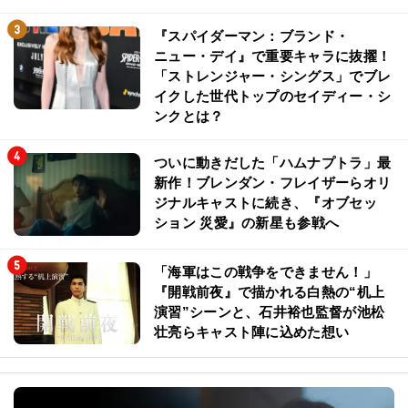
『スパイダーマン：ブランド・
ニュー・デイ』で重要キャラに抜擢！
「ストレンジャー・シングス」でブレ
イクした世代トップのセイディー・シ
ンクとは？
ついに動きだした「ハムナプトラ」最
新作！ブレンダン・フレイザーらオリ
ジナルキャストに続き、『オブセッ
ション 災愛』の新星も参戦へ
「海軍はこの戦争をできません！」
『開戦前夜』で描かれる白熱の“机上
演習”シーンと、石井裕也監督が池松
壮亮らキャスト陣に込めた想い