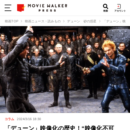
検索
アカウント
映画TOP
映画ニュース・読みもの
デューン 砂の惑星
「デューン」映像
コラム
2024/3/16 18:30
「デューン」映像化の歴史！“映像化不可