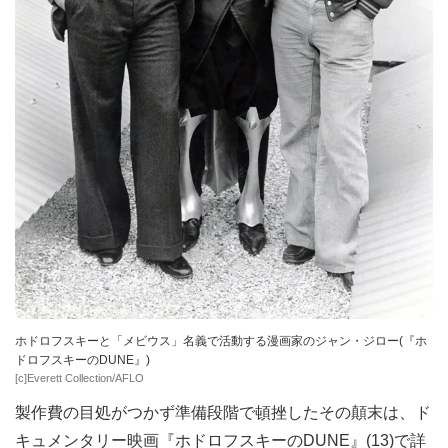
ホドロフスキーと「メビウス」名義で活動する漫画家のジャン・ジロー(『ホ
ドロフスキーのDUNE』)
[c]Everett Collection/AFLO
製作費の目処がつかず準備段階で頓挫したその顛末は、ド
キュメンタリー映画『
ホドロフスキーのDUNE
』(13)で詳