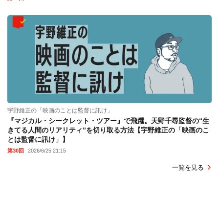
宇野維正の「映画のことは監督に訊け」
『マジカル・シークレット・ツアー』で飛躍。天野千尋監督の“生
きてる人間のリアリティ”を切り取る方法【宇野維正の「映画のこ
とは監督に訊け」】
第30回
2026/6/25 21:15
一覧を見る