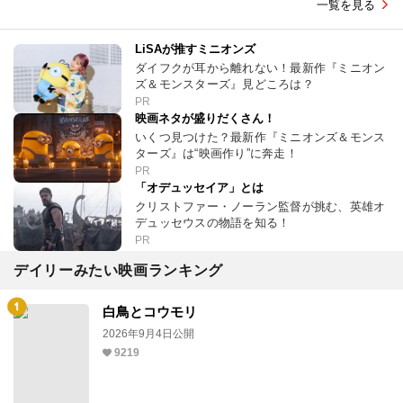
一覧を見る
LiSAが推すミニオンズ
ダイフクが耳から離れない！最新作『ミニオン
ズ＆モンスターズ』見どころは？
PR
映画ネタが盛りだくさん！
いくつ見つけた？最新作『ミニオンズ＆モンス
ターズ』は“映画作り”に奔走！
PR
「オデュッセイア」とは
クリストファー・ノーラン監督が挑む、英雄オ
デュッセウスの物語を知る！
PR
デイリーみたい映画ランキング
白鳥とコウモリ
2026年9月4日公開
9219