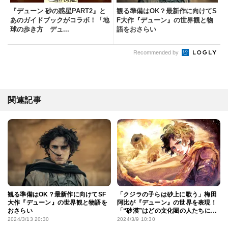
『デューン 砂の惑星PART2』と
観る準備はOK？最新作に向けてS
あのガイドブックがコラボ！「地
F大作『デューン』の世界観と物
球の歩き方 デュ...
語をおさらい
Recommended by
関連記事
観る準備はOK？最新作に向けてSF
「クジラの子らは砂上に歌う」梅田
大作『デューン』の世界観と物語を
阿比が『デューン』の世界を表現！
おさらい
「“砂漠”はどの文化圏の人たちにも
根源的な憧れがある」
2024/3/13 20:30
2024/3/9 10:30