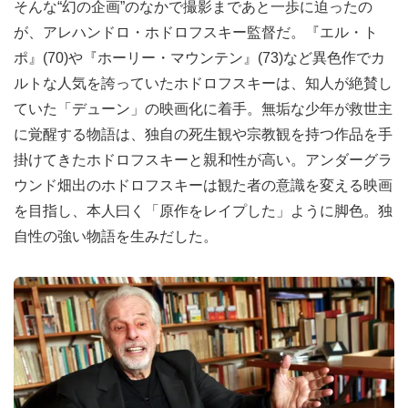
そんな“幻の企画”のなかで撮影まであと一歩に迫ったの
が、アレハンドロ・ホドロフスキー監督だ。『エル・ト
ポ』(70)や『ホーリー・マウンテン』(73)など異色作でカ
ルトな人気を誇っていたホドロフスキーは、知人が絶賛し
ていた「デューン」の映画化に着手。無垢な少年が救世主
に覚醒する物語は、独自の死生観や宗教観を持つ作品を手
掛けてきたホドロフスキーと親和性が高い。アンダーグラ
ウンド畑出のホドロフスキーは観た者の意識を変える映画
を目指し、本人曰く「原作をレイプした」ように脚色。独
自性の強い物語を生みだした。