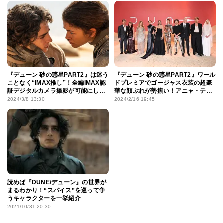
『デューン 砂の惑星PART2』は迷う
『デューン 砂の惑星PART2』ワール
ことなく“IMAX推し”！全編IMAX認
ドプレミアでゴージャス衣装の超豪
証デジタルカメラ撮影が可能にした
華な顔ぶれが勢揃い！アニャ・テイ
究極の没入体験
ラー＝ジョイの出演も明らかに
2024/3/8 13:30
2024/2/16 19:45
読めば『DUNE/デューン』の世界が
まるわかり！“スパイス”を巡って争
うキャラクターを一挙紹介
2021/10/31 20:30