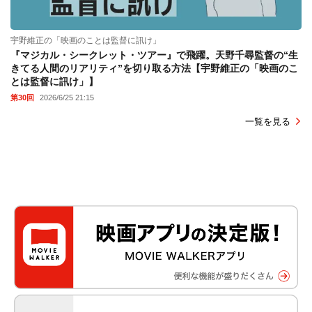
宇野維正の「映画のことは監督に訊け」
『マジカル・シークレット・ツアー』で飛躍。天野千尋監督の“生
きてる人間のリアリティ”を切り取る方法【宇野維正の「映画のこ
とは監督に訊け」】
第30回
2026/6/25 21:15
一覧を見る