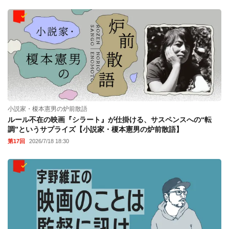
小説家・榎本憲男の炉前散語
ルール不在の映画『シラート』が仕掛ける、サスペンスへの“転
調”というサプライズ【小説家・榎本憲男の炉前散語】
第17回
2026/7/18 18:30