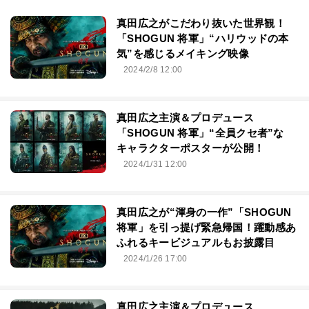
真田広之がこだわり抜いた世界観！
「SHOGUN 将軍」“ハリウッドの本
気”を感じるメイキング映像
2024/2/8 12:00
真田広之主演＆プロデュース
「SHOGUN 将軍」“全員クセ者”な
キャラクターポスターが公開！
2024/1/31 12:00
真田広之が“渾身の一作”「SHOGUN
将軍」を引っ提げ緊急帰国！躍動感あ
ふれるキービジュアルもお披露目
2024/1/26 17:00
真田広之主演＆プロデュース