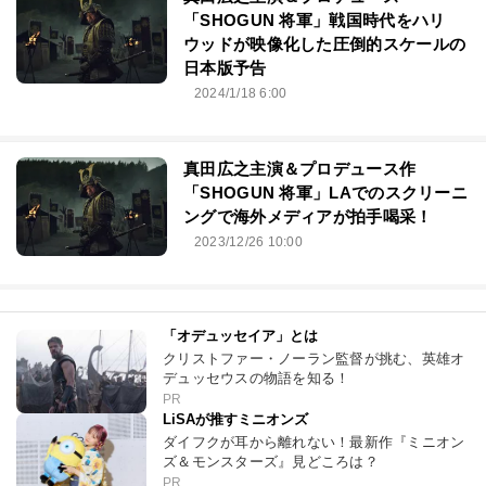
「SHOGUN 将軍」戦国時代をハリ
ウッドが映像化した圧倒的スケールの
日本版予告
2024/1/18 6:00
真田広之主演＆プロデュース作
「SHOGUN 将軍」LAでのスクリーニ
ングで海外メディアが拍手喝采！
2023/12/26 10:00
「オデュッセイア」とは
クリストファー・ノーラン監督が挑む、英雄オ
デュッセウスの物語を知る！
PR
LiSAが推すミニオンズ
ダイフクが耳から離れない！最新作『ミニオン
ズ＆モンスターズ』見どころは？
PR