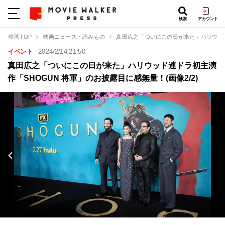
検索
アカウント
映画TOP
映画ニュース・読みもの
真田広之「ついにこの日が来た」ハリウッド
イベント
2024/2/14 21:50
真田広之「ついにこの日が来た」ハリウッド連ドラ初主演
作「SHOGUN 将軍」のお披露目に感無量！(画像2/2)