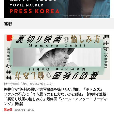
連載
押井守連載「裏切り映画の愉しみ方」
押井守が“評判の悪い”実写映画を撮りたい理由。『ボトムズ』
ファンの不安に「そう思うのも仕方ないかと(笑)」【押井守連載
「裏切り映画の愉しみ方」最終回『バーン・アフター・リーディ
ング』後編】
第20回
2026/6/17 19:30