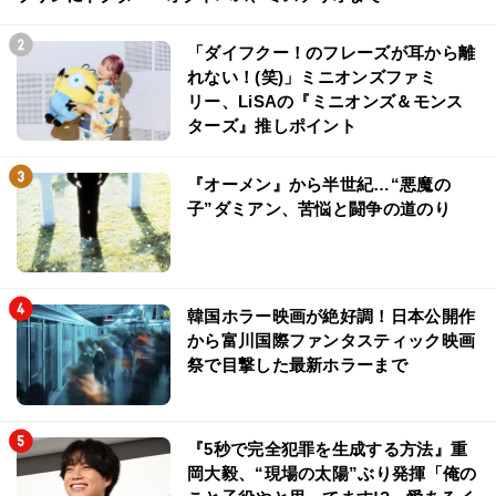
「ダイフクー！のフレーズが耳から離
れない！(笑)」ミニオンズファミ
リー、LiSAの『ミニオンズ＆モンス
ターズ』推しポイント
『オーメン』から半世紀…“悪魔の
子”ダミアン、苦悩と闘争の道のり
韓国ホラー映画が絶好調！日本公開作
から富川国際ファンタスティック映画
祭で目撃した最新ホラーまで
『5秒で完全犯罪を生成する方法』重
岡大毅、“現場の太陽”ぶり発揮「俺の