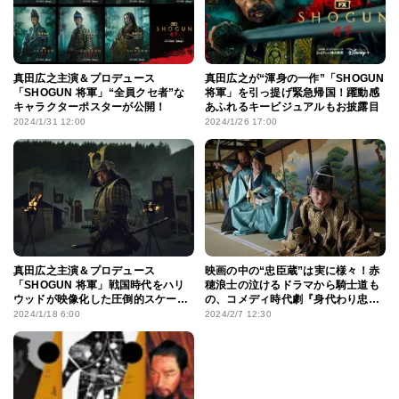
真田広之主演＆プロデュース
真田広之が“渾身の一作”「SHOGUN
「SHOGUN 将軍」“全員クセ者”な
将軍」を引っ提げ緊急帰国！躍動感
キャラクターポスターが公開！
あふれるキービジュアルもお披露目
2024/1/31 12:00
2024/1/26 17:00
真田広之主演＆プロデュース
映画の中の“忠臣蔵”は実に様々！赤
「SHOGUN 将軍」戦国時代をハリ
穂浪士の泣けるドラマから騎士道も
ウッドが映像化した圧倒的スケール
の、コメディ時代劇『身代わり忠臣
の日本版予告
蔵』まで
2024/1/18 6:00
2024/2/7 12:30