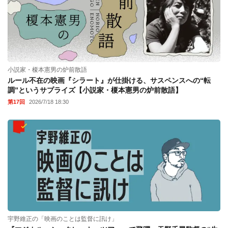
小説家・榎本憲男の炉前散語
ルール不在の映画『シラート』が仕掛ける、サスペンスへの“転
調”というサプライズ【小説家・榎本憲男の炉前散語】
第17回
2026/7/18 18:30
宇野維正の「映画のことは監督に訊け」