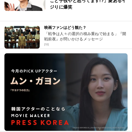
こと子役やと思ってます!?」愛あるイ
ジりに爆笑
映画ファンはどう観た？
「戦争は人々の選択の積み重ねで始まる」『開
戦前夜』が問いかけるメッセージ
PR