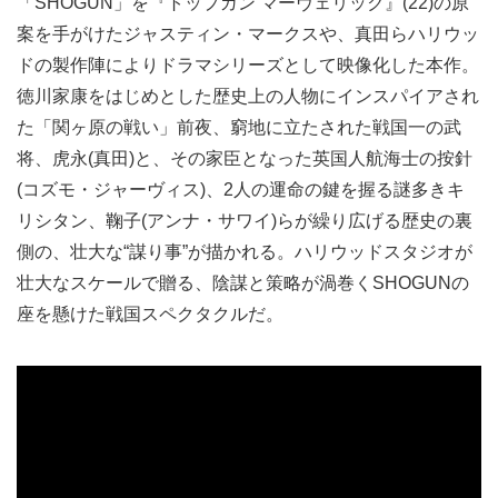
「SHOGUN」を『トップガン マーヴェリック』(22)の原
案を手がけたジャスティン・マークスや、真田らハリウッ
ドの製作陣によりドラマシリーズとして映像化した本作。
徳川家康をはじめとした歴史上の人物にインスパイアされ
た「関ヶ原の戦い」前夜、窮地に立たされた戦国一の武
将、虎永(真田)と、その家臣となった英国人航海士の按針
(コズモ・ジャーヴィス)、2人の運命の鍵を握る謎多きキ
リシタン、鞠子(アンナ・サワイ)らが繰り広げる歴史の裏
側の、壮大な“謀り事”が描かれる。ハリウッドスタジオが
壮大なスケールで贈る、陰謀と策略が渦巻くSHOGUNの
座を懸けた戦国スペクタクルだ。