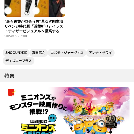
“最も復讐が似合う男“草なぎ剛主演
リベンジ時代劇『碁盤斬り』イラス
トティザービジュアル＆激高する特
報映像
2024/1/29 7:00
SHOGUN将軍
真田広之
コズモ・ジャーヴィス
アンナ・サワイ
ディズニープラス
特集