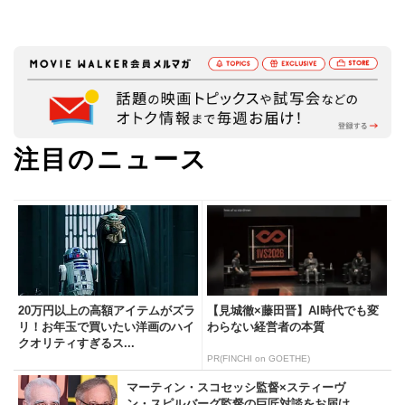
注目のニュース
20万円以上の高額アイテムがズラ
【見城徹×藤田晋】AI時代でも変
リ！お年玉で買いたい洋画のハイ
わらない経営者の本質
クオリティすぎるス...
PR(FINCHI on GOETHE)
マーティン・スコセッシ監督×スティーヴ
ン・スピルバーグ監督の巨匠対談をお届け。