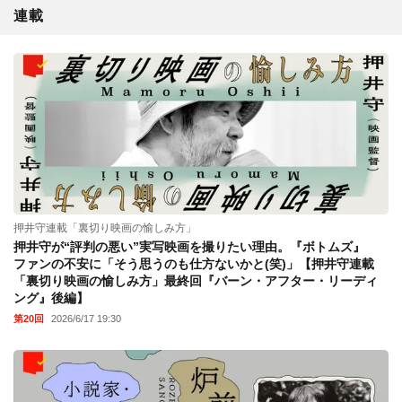
連載
押井守連載「裏切り映画の愉しみ方」
押井守が“評判の悪い”実写映画を撮りたい理由。『ボトムズ』
ファンの不安に「そう思うのも仕方ないかと(笑)」【押井守連載
「裏切り映画の愉しみ方」最終回『バーン・アフター・リーディ
ング』後編】
第20回
2026/6/17 19:30