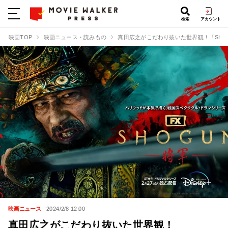
検索
アカウント
映画TOP
映画ニュース・読みもの
真田広之がこだわり抜いた世界観！「SHO
映画ニュース
2024/2/8 12:00
真田広之がこだわり抜いた世界観！