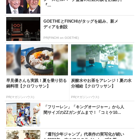
『...
GOETHEとFINCHIがタッグを組み、新メ
ディアを創設
PR(FINCHI on GOETHE)
早見優さんも実践！夏を乗り切る
炭酸水やお茶をアレンジ！夏の水
鍋料理【クロワッサン】
分補給【クロワッサン】
PR(マガジンハウス)
PR(マガジンハウス)
「フリーレン」「キングオージャー」から人
間サイズのZZガンダムまで！「コミケ10...
「週刊少年ジャンプ」代表作の実写化が続い