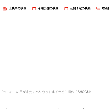
上映中の映画
今週公開の映画
公開予定の映画
映画
「ついにこの日が来た」ハリウッド連ドラ初主演作「SHOGUN 将軍」の