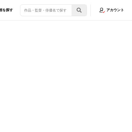
館を探す
アカウント
お披露目に感無量！
画像1/2