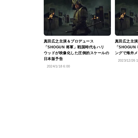
真田広之主演＆プロデュース
真田広之主演
「SHOGUN 将軍」戦国時代をハリ
「SHOGUN
ウッドが映像化した圧倒的スケールの
ングで海外メ
日本版予告
2023/12/26 
2024/1/18 6:00