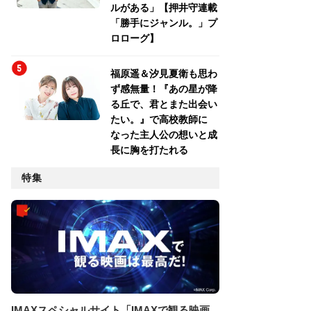
ルがある」【押井守連載
「勝手にジャンル。」プ
ロローグ】
福原遥＆汐見夏衛も思わ
ず感無量！『あの星が降
る丘で、君とまた出会い
たい。』で高校教師に
なった主人公の想いと成
長に胸を打たれる
特集
IMAXスペシャルサイト「IMAXで観る映画