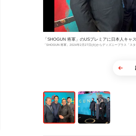
「SHOGUN 将軍」のUSプレミアに日本人キャ
「SHOGUN 将軍」2024年2月27日(火)からディズニープラス「スター」で独占配信開