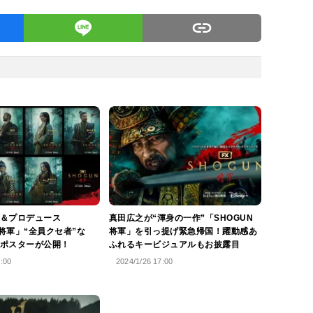
＆プロデュース
真田広之が“渾身の一作”「SHOGUN
 将軍」“全員クセ者”な
将軍」を引っ提げ緊急帰国！躍動感あ
ポスターが公開！
ふれるキービジュアルもお披露目
2:00
2024/1/26 17:00