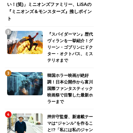
い！(笑)」ミニオンズファミリー、LiSAの
介！グリーン・ゴ
『ミニオンズ＆モンスターズ』推しポイン
トパス、ミステリ
ト
『スパイダーマン』歴代
ヴィランを一挙紹介！グ
リーン・ゴブリンにドク
ター・オクトパス、ミス
テリオまで
韓国ホラー映画が絶好
調！日本公開作から富川
国際ファンタスティック
映画祭で目撃した最新ホ
ラーまで
押井守監督、新連載テー
マは“ジャンル”を作るこ
と!?「私には私のジャン