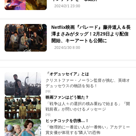
2024/2/1 23:00
Netflix映画『パレード』藤井道人＆長
澤まさみがタッグ！2月29日より配信
開始、キーアートも公開に
2024/1/30 8:00
「オデュッセイア」とは
クリストファー・ノーラン監督が挑む、英雄オ
デュッセウスの物語を知る！
PR
映画ファンはどう観た？
「戦争は人々の選択の積み重ねで始まる」『開
戦前夜』が問いかけるメッセージ
PR
ヒッチコックを彷彿…！
「物理的に一番近い人が一番怖い」アカデミー
賞女優が体現する“隣人”の恐怖