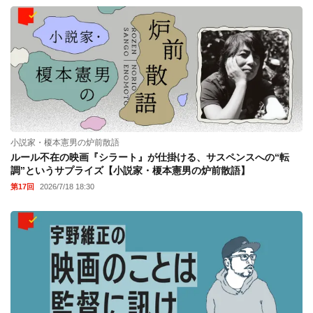
小説家・榎本憲男の炉前散語
ルール不在の映画『シラート』が仕掛ける、サスペンスへの“転
調”というサプライズ【小説家・榎本憲男の炉前散語】
第17回
2026/7/18 18:30