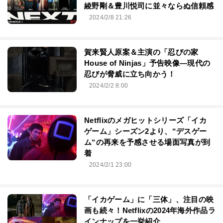
綾野剛＆豊川悦司に並々ならぬ信頼感
2024/2/8 21:26
賀来賢人原案＆主演の「忍びの家
House of Ninjas」予告映像―現代の
忍びが脅威に立ち向かう！
2024/2/2 8:00
Netflixのメガヒットシリーズ「イカ
ゲーム」シーズン2より、“デスゲー
ム“の再来を予感させる場面写真が到
着
2024/2/1 23:00
「イカゲーム」に「三体」、注目の映
画も続々！Netflixの2024年海外作品ラ
インナップを一挙紹介