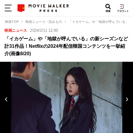
検索
アカウント
映画TOP
映画ニュース・読みもの
「イカゲーム」や「地獄が呼んでいる」の新シ
映画ニュース
2024/2/11 12:00
「イカゲーム」や「地獄が呼んでいる」の新シーズンなど
計31作品！Netflixの2024年配信韓国コンテンツを一挙紹
介(画像8/20)