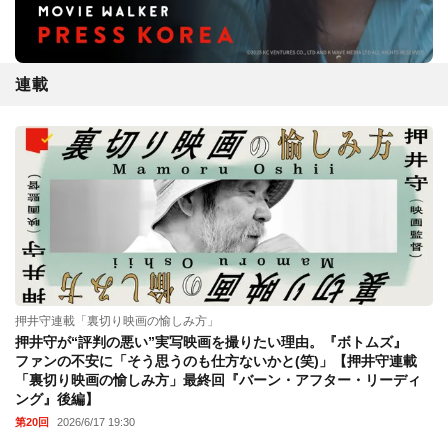
連載
押井守連載「裏切り映画の愉しみ方」
押井守が“評判の悪い”実写映画を撮りたい理由。『ボトムズ』
ファンの不安に「そう思うのも仕方ないかと(笑)」【押井守連載
「裏切り映画の愉しみ方」最終回『バーン・アフター・リーディ
ング』後編】
第20回
2026/6/17 19:30