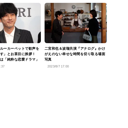
ルーカーペットで歓声を
二宮和也＆波瑠共演『アナログ』かけ
す」とお茶目に挨拶！
がえのない幸せな時間を切り取る場面
は「純粋な恋愛ドラマ」
写真
8:37
2023/8/7 17:00