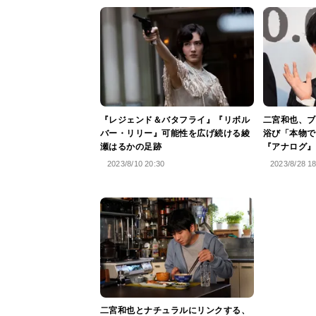
『レジェンド＆バタフライ』『リボル
二宮和也、ブ
バー・リリー』可能性を広げ続ける綾
浴び「本物で
瀬はるかの足跡
『アナログ』
2023/8/10 20:30
2023/8/28 1
二宮和也とナチュラルにリンクする、