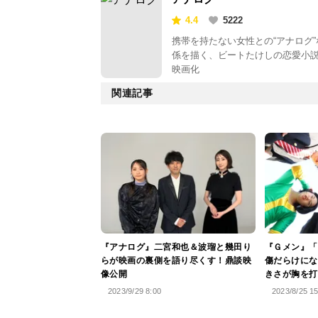
4.4
5222
携帯を持たない女性との“アナログ”
係を描く、ビートたけしの恋愛小
映画化
関連記事
『アナログ』二宮和也＆波瑠と幾田り
『Ｇメン』「
らが映画の裏側を語り尽くす！鼎談映
傷だらけにな
像公開
きさが胸を打
2023/9/29 8:00
2023/8/25 1