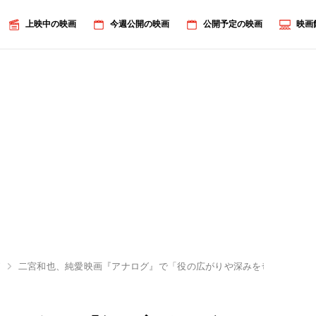
上映中の映画
今週公開の映画
公開予定の映画
映画
グ
二宮和也、純愛映画『アナログ』で「役の広がりや深みを奇跡的に構