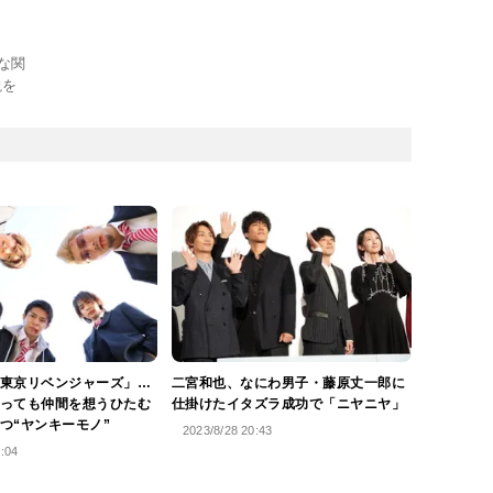
な関
説を
東京リベンジャーズ」…
二宮和也、なにわ男子・藤原丈一郎に
っても仲間を想うひたむ
仕掛けたイタズラ成功で「ニヤニヤ」
つ“ヤンキーモノ”
2023/8/28 20:43
5:04