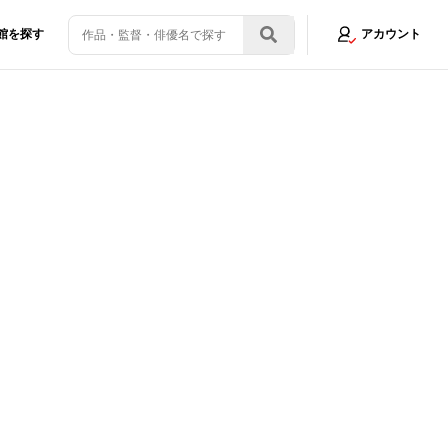
館を探す
アカウント
築できた」
画像11/13