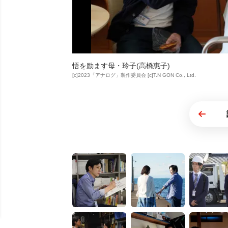
悟を励ます母・玲子(高橋惠子)
[c]2023「アナログ」製作委員会 [c]T.N GON Co., Ltd.