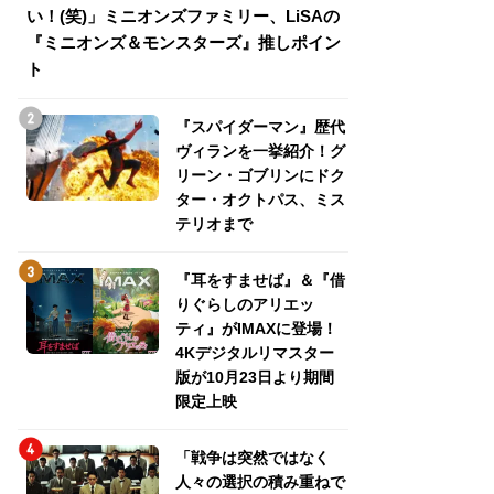
い！(笑)」ミニオンズファミリー、LiSAの
介！グリーン・ゴ
『ミニオンズ＆モンスターズ』推しポイン
トパス、ミステリ
ト
『スパイダーマン』歴代
ヴィランを一挙紹介！グ
リーン・ゴブリンにドク
ター・オクトパス、ミス
テリオまで
『耳をすませば』＆『借
りぐらしのアリエッ
ティ』がIMAXに登場！
4Kデジタルリマスター
版が10月23日より期間
限定上映
「戦争は突然ではなく
人々の選択の積み重ねで