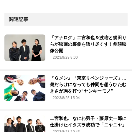
関連記事
『アナログ』二宮和也＆波瑠と幾田り
らが映画の裏側を語り尽くす！鼎談映
像公開
2023/9/29 8:00
『Ｇメン』「東京リベンジャーズ」…
傷だらけになっても仲間を想うひたむ
きさが胸を打つ“ヤンキーモノ”
2023/8/25 15:04
二宮和也、なにわ男子・藤原丈一郎に
仕掛けたイタズラ成功で「ニヤニヤ」
2023/8/28 20:43