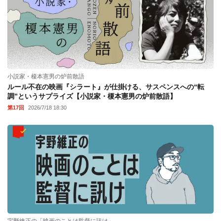
小説家・榎本憲男の炉前散語
ルール不在の映画『シラート』が仕掛ける、サスペンスへの“転
調”というサプライズ【小説家・榎本憲男の炉前散語】
第17回
2026/7/18 18:30
宇野維正の「映画のことは監督に訊け」