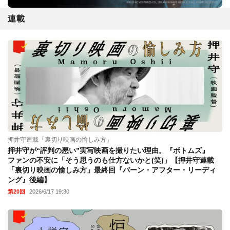
連載
押井守連載「裏切り映画の愉しみ方」
押井守が“評判の悪い”実写映画を撮りたい理由。『ボトムズ』
ファンの不安に「そう思うのも仕方ないかと(笑)」【押井守連載
「裏切り映画の愉しみ方」最終回『バーン・アフター・リーディ
ング』後編】
第20回
2026/6/17 19:30