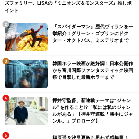
ズファミリー、LiSAの『ミニオンズ＆モンスターズ』推しポ
イント
『スパイダーマン』歴代ヴィランを一
挙紹介！グリーン・ゴブリンにドク
ター・オクトパス、ミステリオまで
韓国ホラー映画が絶好調！日本公開作
から富川国際ファンタスティック映画
祭で目撃した最新ホラーまで
押井守監督、新連載テーマは“ジャン
ル”を作ること!?「私には私のジャン
ルがある」【押井守連載「勝手にジャ
ンル。」プロローグ】
福原遥＆汐見夏衛も思わず感無量！