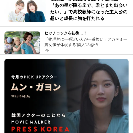
『あの星が降る丘で、君とまた出会い
たい。』で高校教師になった主人公の
想いと成長に胸を打たれる
ヒッチコックを彷彿…！
「物理的に一番近い人が一番怖い」アカデミー
賞女優が体現する“隣人”の恐怖
PR