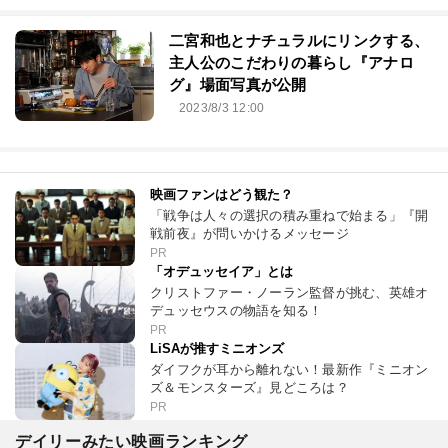
二宮和也とナチュラルにリンクする、
主人公のこだわりの暮らし『アナロ
グ』場面写真が公開
2023/8/3 12:00
映画ファンはどう観た？
「戦争は人々の選択の積み重ねで始まる」『開
戦前夜』が問いかけるメッセージ
PR
「オデュッセイア」とは
クリストファー・ノーラン監督が挑む、英雄オ
デュッセウスの物語を知る！
PR
LiSAが推すミニオンズ
ダイフクが耳から離れない！最新作『ミニオン
ズ＆モンスターズ』見どころは？
PR
デイリーみたい映画ランキング