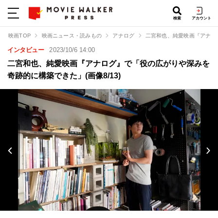
検索
アカウント
映画TOP
映画ニュース・読みもの
アナログ
二宮和也、純愛映画『アナロ
インタビュー
2023/10/6 14:00
二宮和也、純愛映画『アナログ』で「役の広がりや深みを
奇跡的に構築できた」(画像8/13)