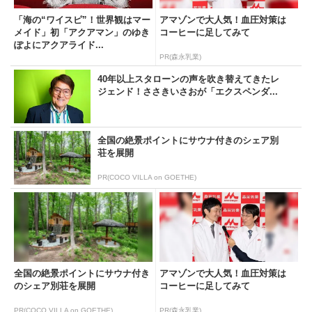
「海の“ワイスピ”！世界観はマー
アマゾンで大人気！血圧対策は
メイド」初「アクアマン」のゆき
コーヒーに足してみて
ぽよにアクアライド...
PR(森永乳業)
40年以上スタローンの声を吹き替えてきたレ
ジェンド！ささきいさおが「エクスペンダ...
全国の絶景ポイントにサウナ付きのシェア別
荘を展開
PR(COCO VILLA on GOETHE)
全国の絶景ポイントにサウナ付き
アマゾンで大人気！血圧対策は
のシェア別荘を展開
コーヒーに足してみて
PR(COCO VILLA on GOETHE)
PR(森永乳業)