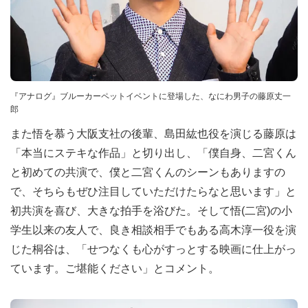
『アナログ』ブルーカーペットイベントに登場した、なにわ男子の藤原丈一
郎
また悟を慕う大阪支社の後輩、島田紘也役を演じる藤原は
「本当にステキな作品」と切り出し、「僕自身、二宮くん
と初めての共演で、僕と二宮くんのシーンもありますの
で、そちらもぜひ注目していただけたらなと思います」と
初共演を喜び、大きな拍手を浴びた。そして悟(二宮)の小
学生以来の友人で、良き相談相手でもある高木淳一役を演
じた桐谷は、「せつなくも心がすっとする映画に仕上がっ
ています。ご堪能ください」とコメント。