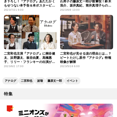
き下ろし！『アナログ』あたたかく
わ男子の藤原丈一郎が後輩役！鈴木
もせつない本予告＆本ポスタービ
浩介、坂井真紀、筒井真理子らの出
ジュアル
演も明らかに
2023/7/21 6:00
2023/6/8 13:00
二宮和也主演『アナログ』に桐谷健
二宮和也が見せる涙の理由とは…？
太、浜野謙太、板谷由夏、高橋惠
ビートたけし原作『アナログ』特報
子、リリー・フランキーの出演が決
映像が解禁
定
2023/6/2 17:00
2023/5/18 6:00
アナログ
二宮和也
波瑠
藤原丈一郎
イベント
特集