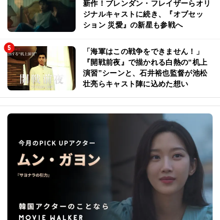
新作！ブレンダン・フレイザーらオリ
ジナルキャストに続き、『オブセッ
ション 災愛』の新星も参戦へ
「海軍はこの戦争をできません！」
『開戦前夜』で描かれる白熱の“机上
演習”シーンと、石井裕也監督が池松
壮亮らキャスト陣に込めた想い