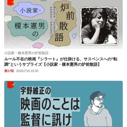
小説家・榎本憲男の炉前散語
ルール不在の映画『シラート』が仕掛ける、サスペンスへの“転
調”というサプライズ【小説家・榎本憲男の炉前散語】
第17回
2026/7/18 18:30