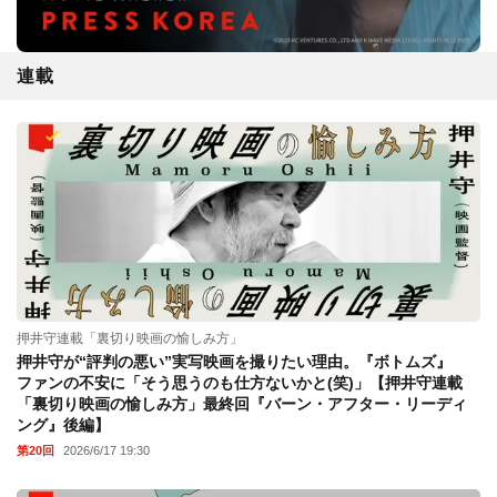
連載
押井守連載「裏切り映画の愉しみ方」
押井守が“評判の悪い”実写映画を撮りたい理由。『ボトムズ』
ファンの不安に「そう思うのも仕方ないかと(笑)」【押井守連載
「裏切り映画の愉しみ方」最終回『バーン・アフター・リーディ
ング』後編】
第20回
2026/6/17 19:30