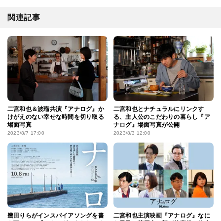
関連記事
二宮和也＆波瑠共演『アナログ』か
二宮和也とナチュラルにリンクす
けがえのない幸せな時間を切り取る
る、主人公のこだわりの暮らし『ア
場面写真
ナログ』場面写真が公開
2023/8/7 17:00
2023/8/3 12:00
幾田りらがインスパイアソングを書
二宮和也主演映画『アナログ』なに