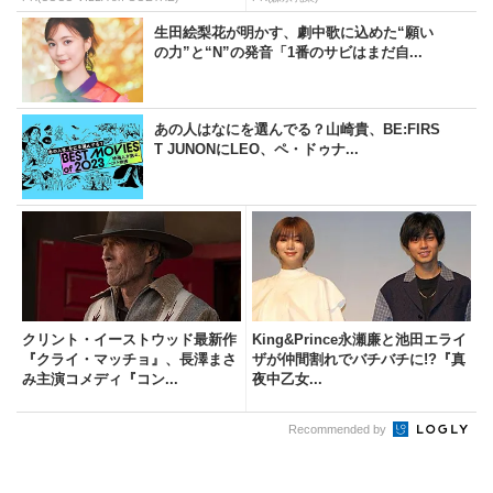
生田絵梨花が明かす、劇中歌に込めた“願い
の力”と“N”の発音「1番のサビはまだ自...
あの人はなにを選んでる？山崎貴、BE:FIRS
T JUNONにLEO、ペ・ドゥナ...
クリント・イーストウッド最新作
King&Prince永瀬廉と池田エライ
『クライ・マッチョ』、長澤まさ
ザが仲間割れでバチバチに!?『真
み主演コメディ『コン...
夜中乙女...
Recommended by