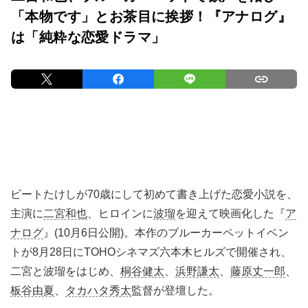
「本物です」とお茶目に挨拶！『アナログ』
は「純粋な恋愛ドラマ」
ビートたけしが70歳にして初めて書き上げた恋愛小説を、
主演に
二宮和也
、ヒロインに
波瑠
を迎えて映画化した『
ア
ナログ
』(10月6日公開)。本作のブルーカーペットイベン
トが8月28日にTOHOシネマズ六本木ヒルズで開催され、
二宮と波瑠をはじめ、
桐谷健太
、
浜野謙太
、
藤原丈一郎
、
板谷由夏
、
タカハタ秀太
監督が登壇した。