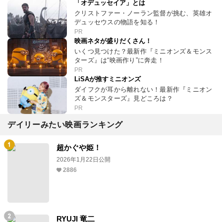
「オデュッセイア」とは
クリストファー・ノーラン監督が挑む、英雄オ
デュッセウスの物語を知る！
PR
映画ネタが盛りだくさん！
いくつ見つけた？最新作『ミニオンズ＆モンス
ターズ』は“映画作り”に奔走！
PR
LiSAが推すミニオンズ
ダイフクが耳から離れない！最新作『ミニオン
ズ＆モンスターズ』見どころは？
PR
デイリーみたい映画ランキング
超かぐや姫！
2026年1月22日公開
2886
RYUJI 竜二