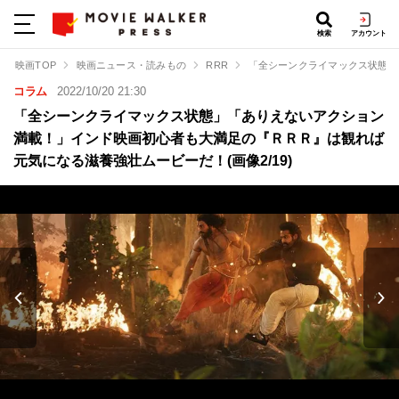
検索
アカウント
映画TOP
映画ニュース・読みもの
RRR
「全シーンクライマックス状態」
コラム
2022/10/20 21:30
「全シーンクライマックス状態」「ありえないアクション
満載！」インド映画初心者も大満足の『ＲＲＲ』は観れば
元気になる滋養強壮ムービーだ！(画像2/19)