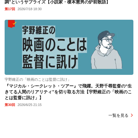
調”というサプライズ【小説家・榎本憲男の炉前散語】
第17回
2026/7/18 18:30
宇野維正の「映画のことは監督に訊け」
『マジカル・シークレット・ツアー』で飛躍。天野千尋監督の“生
きてる人間のリアリティ”を切り取る方法【宇野維正の「映画のこ
とは監督に訊け」】
第30回
2026/6/25 21:15
一覧を見る