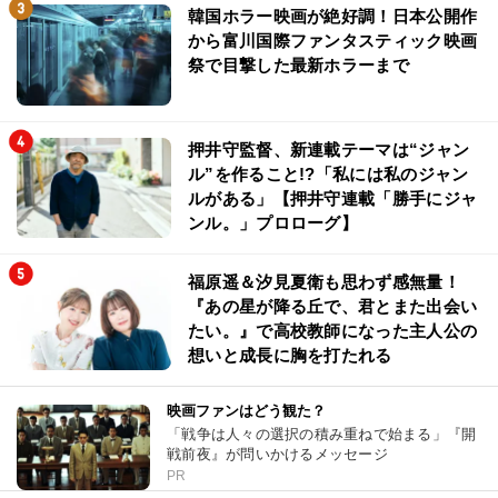
韓国ホラー映画が絶好調！日本公開作
から富川国際ファンタスティック映画
祭で目撃した最新ホラーまで
押井守監督、新連載テーマは“ジャン
ル”を作ること!?「私には私のジャン
ルがある」【押井守連載「勝手にジャ
ンル。」プロローグ】
福原遥＆汐見夏衛も思わず感無量！
『あの星が降る丘で、君とまた出会い
たい。』で高校教師になった主人公の
想いと成長に胸を打たれる
映画ファンはどう観た？
「戦争は人々の選択の積み重ねで始まる」『開
戦前夜』が問いかけるメッセージ
PR