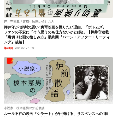
押井守連載「裏切り映画の愉しみ方」
押井守が“評判の悪い”実写映画を撮りたい理由。『ボトムズ』
ファンの不安に「そう思うのも仕方ないかと(笑)」【押井守連載
「裏切り映画の愉しみ方」最終回『バーン・アフター・リーディ
ング』後編】
第20回
2026/6/17 19:30
小説家・榎本憲男の炉前散語
ルール不在の映画『シラート』が仕掛ける、サスペンスへの“転