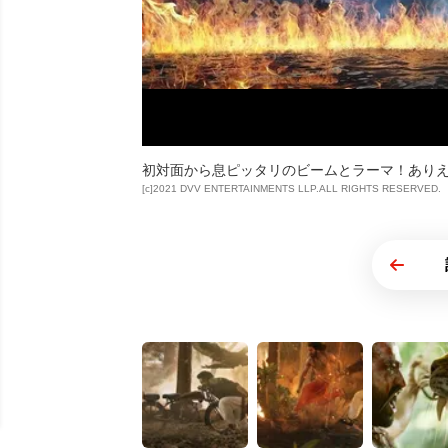
初対面から息ピッタリのビームとラーマ！あり
[c]2021 DVV ENTERTAINMENTS LLP.ALL RIGHTS RESERVED.