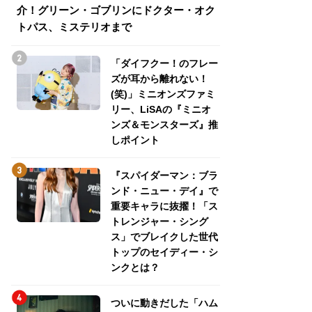
介！グリーン・ゴブリンにドクター・オク
介！グリーン・ゴ
トパス、ミステリオまで
トパス、ミステリ
「ダイフクー！のフレー
ズが耳から離れない！
(笑)」ミニオンズファミ
リー、LiSAの『ミニオ
ンズ＆モンスターズ』推
しポイント
『スパイダーマン：ブラ
ンド・ニュー・デイ』で
重要キャラに抜擢！「ス
トレンジャー・シング
ス」でブレイクした世代
トップのセイディー・シ
ンクとは？
ついに動きだした「ハム