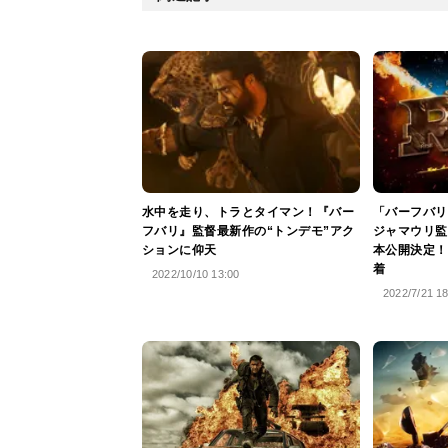
水中を走り、トラとタイマン！『バー
「バーフバリ
フバリ』監督最新作の“トンデモ”アク
ジャマウリ監
ションに仰天
本公開決定！
着
2022/10/10 13:00
2022/7/21 1