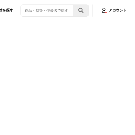
館を探す
アカウント
映画初心者も大満足の『ＲＲＲ』は観れば元気になる滋養強壮ムービーだ！