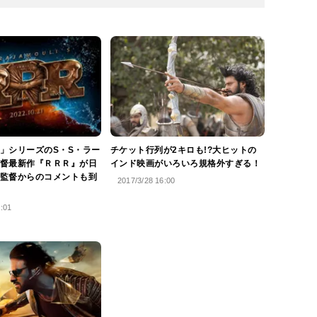
」シリーズのS・S・ラー
チケット行列が2キロも!?大ヒットの
督最新作『ＲＲＲ』が日
インド映画がいろいろ規格外すぎる！
監督からのコメントも到
2017/3/28 16:00
8:01