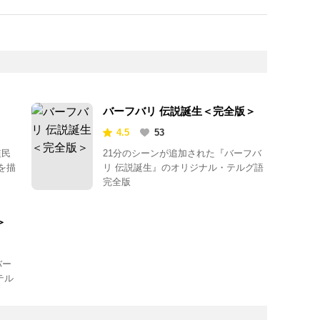
バーフバリ 伝説誕生＜完全版＞
4.5
53
植民
21分のシーンが追加された『バーフバ
を描
リ 伝説誕生』のオリジナル・テルグ語
完全版
＞
バー
テル