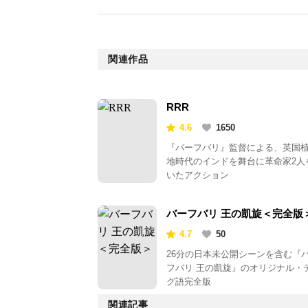
関連作品
RRR
4.6
1650
『バーフバリ』監督による、英国
地時代のインドを舞台に革命家2人
いたアクション
バーフバリ 王の凱旋＜完全版
4.7
50
26分の日本未公開シーンを含む『
フバリ 王の凱旋』のオリジナル・
グ語完全版
関連記事