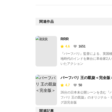
関連作品
RRR
4.6
1651
『バーフバリ』監督による、英国
地時代のインドを舞台に革命家2人
いたアクション
バーフバリ 王の凱旋＜完全版
4.7
50
26分の日本未公開シーンを含む『
フバリ 王の凱旋』のオリジナル・
グ語完全版
関連記事