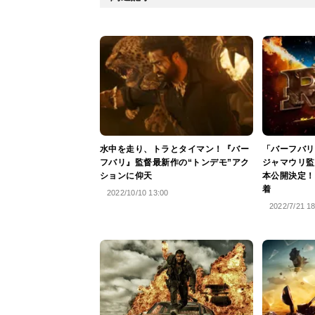
水中を走り、トラとタイマン！『バー
「バーフバリ
フバリ』監督最新作の“トンデモ”アク
ジャマウリ監
ションに仰天
本公開決定！
着
2022/10/10 13:00
2022/7/21 1