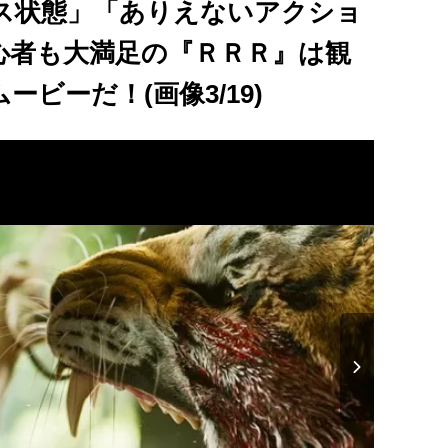
ス状態」「ありえないアクショ
心者も大満足の『ＲＲＲ』は観
ビーだ！(画像3/19)