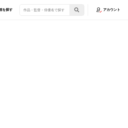
館を探す
アカウント
映画初心者も大満足の『ＲＲＲ』は観れば元気になる滋養強壮ムービーだ！