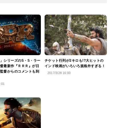
」シリーズのS・S・ラー
チケット行列が2キロも!?大ヒットの
督最新作『ＲＲＲ』が日
インド映画がいろいろ規格外すぎる！
監督からのコメントも到
2017/3/28 16:00
8:01