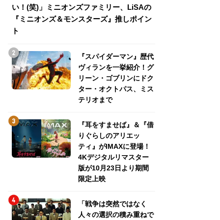
い！(笑)」ミニオンズファミリー、LiSAの
介！グリーン・ゴ
『ミニオンズ＆モンスターズ』推しポイン
トパス、ミステリ
ト
『スパイダーマン』歴代
ヴィランを一挙紹介！グ
リーン・ゴブリンにドク
ター・オクトパス、ミス
テリオまで
『耳をすませば』＆『借
りぐらしのアリエッ
ティ』がIMAXに登場！
4Kデジタルリマスター
版が10月23日より期間
限定上映
「戦争は突然ではなく
人々の選択の積み重ねで