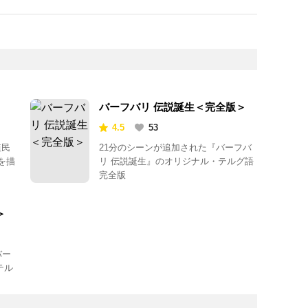
バーフバリ 伝説誕生＜完全版＞
4.5
53
植民
21分のシーンが追加された『バーフバ
を描
リ 伝説誕生』のオリジナル・テルグ語
完全版
＞
バー
テル