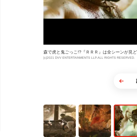
森で虎と鬼ごっこ!?『ＲＲＲ』は全シーンが見
[c]2021 DVV ENTERTAINMENTS LLP.ALL RIGHTS RESERVED.