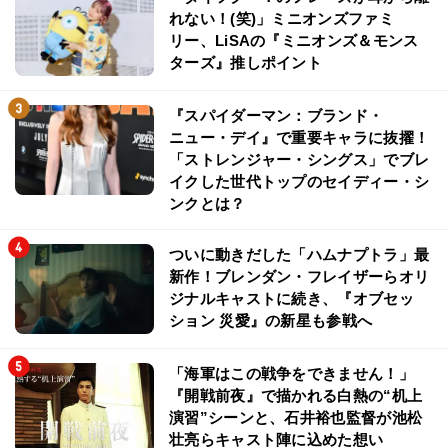
れない！(笑)」ミニオンズファミ
リー、LiSAの『ミニオンズ＆モンス
ターズ』推しポイント
『スパイダーマン：ブランド・
ニュー・デイ』で重要キャラに抜擢！
「ストレンジャー・シングス」でブレ
イクした世代トップのセイディー・シ
ンクとは？
ついに動きだした「ハムナプトラ」最
新作！ブレンダン・フレイザーらオリ
ジナルキャストに続き、『オブセッ
ション 災愛』の新星も参戦へ
「海軍はこの戦争をできません！」
『開戦前夜』で描かれる白熱の“机上
演習”シーンと、石井裕也監督が池松
壮亮らキャスト陣に込めた想い