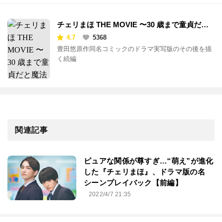
チェリまほ THE MOVIE 〜30 歳まで童貞だと
魔法使いになれるらしい〜
4.7
5368
豊田悠原作同名コミックのドラマ実写版のその後を描
く続編
関連記事
ピュアな関係が尊すぎ…“萌え”が進化
した『チェリまほ』、ドラマ版の名
シーンプレイバック【前編】
2022/4/7 21:35