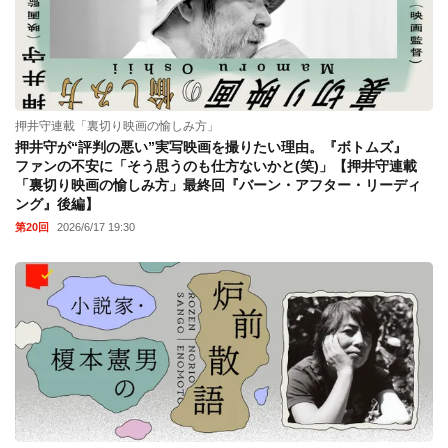
押井守連載「裏切り映画の愉しみ方」
押井守が“評判の悪い”実写映画を撮りたい理由。『ボトムズ』
ファンの不安に「そう思うのも仕方ないかと(笑)」【押井守連載
「裏切り映画の愉しみ方」最終回『バーン・アフター・リーディ
ング』後編】
第20回
2026/6/17 19:30