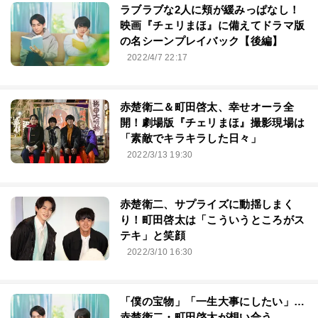
ラブラブな2人に頬が緩みっぱなし！
映画『チェリまほ』に備えてドラマ版
の名シーンプレイバック【後編】
2022/4/7 22:17
赤楚衛二＆町田啓太、幸せオーラ全
開！劇場版『チェリまほ』撮影現場は
「素敵でキラキラした日々」
2022/3/13 19:30
赤楚衛二、サプライズに動揺しまく
り！町田啓太は「こういうところがス
テキ」と笑顔
2022/3/10 16:30
「僕の宝物」「一生大事にしたい」…
赤楚衛二・町田啓太が想い合う、