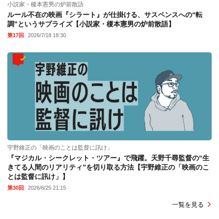
小説家・榎本憲男の炉前散語
ルール不在の映画『シラート』が仕掛ける、サスペンスへの“転
調”というサプライズ【小説家・榎本憲男の炉前散語】
第17回
2026/7/18 18:30
宇野維正の「映画のことは監督に訊け」
『マジカル・シークレット・ツアー』で飛躍。天野千尋監督の“生
きてる人間のリアリティ”を切り取る方法【宇野維正の「映画のこ
とは監督に訊け」】
第30回
2026/6/25 21:15
一覧を見る