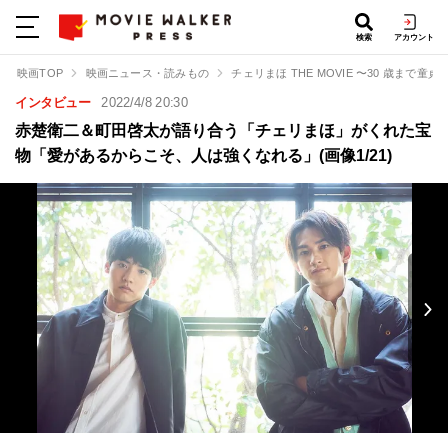
検索
アカウント
映画TOP
映画ニュース・読みもの
チェリまほ THE MOVIE 〜30 歳まで
インタビュー
2022/4/8 20:30
赤楚衛二＆町田啓太が語り合う「チェリまほ」がくれた宝
物「愛があるからこそ、人は強くなれる」(画像1/21)