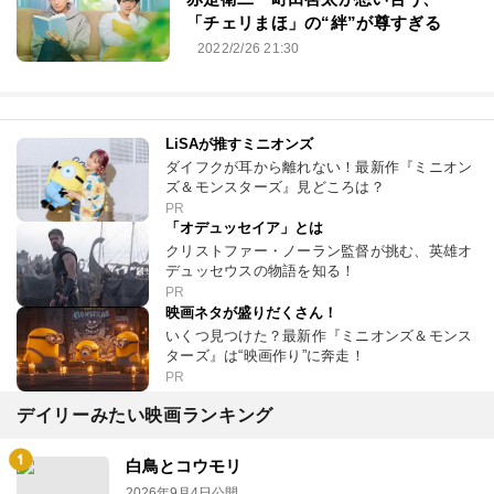
「チェリまほ」の“絆”が尊すぎる
2022/2/26 21:30
LiSAが推すミニオンズ
ダイフクが耳から離れない！最新作『ミニオン
ズ＆モンスターズ』見どころは？
PR
「オデュッセイア」とは
クリストファー・ノーラン監督が挑む、英雄オ
デュッセウスの物語を知る！
PR
映画ネタが盛りだくさん！
いくつ見つけた？最新作『ミニオンズ＆モンス
ターズ』は“映画作り”に奔走！
PR
デイリーみたい映画ランキング
白鳥とコウモリ
2026年9月4日公開