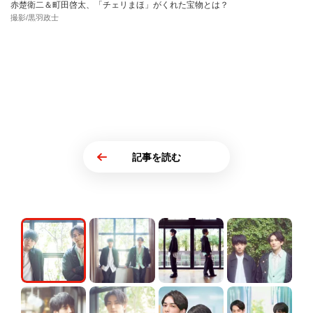
赤楚衛二＆町田啓太、「チェリまほ」がくれた宝物とは？
撮影/黒羽政士
記事を読む