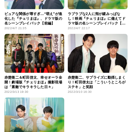
ピュアな関係が尊すぎ…“萌え”が進
ラブラブな2人に頬が緩みっぱな
化した『チェリまほ』、ドラマ版の
し！映画『チェリまほ』に備えてド
名シーンプレイバック【前編】
ラマ版の名シーンプレイバック【後
編】
2022/4/7 21:35
2022/4/7 22:17
赤楚衛二＆町田啓太、幸せオーラ全
赤楚衛二、サプライズに動揺しまく
開！劇場版『チェリまほ』撮影現場
り！町田啓太は「こういうところが
は「素敵でキラキラした日々」
ステキ」と笑顔
2022/3/13 19:30
2022/3/10 16:30