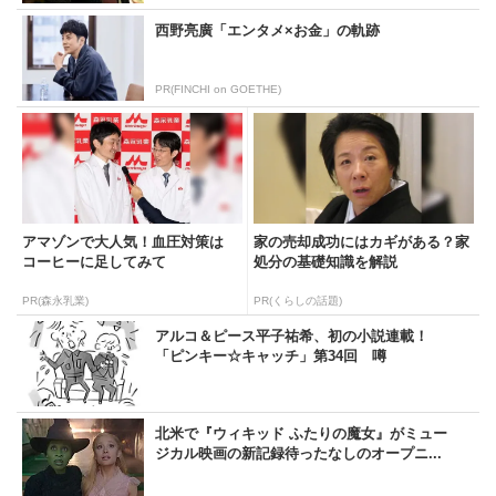
西野亮廣「エンタメ×お金」の軌跡
PR(FINCHI on GOETHE)
アマゾンで大人気！血圧対策は
家の売却成功にはカギがある？家
コーヒーに足してみて
処分の基礎知識を解説
PR(森永乳業)
PR(くらしの話題)
アルコ＆ピース平子祐希、初の小説連載！
「ピンキー☆キャッチ」第34回 噂
北米で『ウィキッド ふたりの魔女』がミュー
ジカル映画の新記録待ったなしのオープニ...