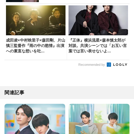
成田凌×中村映里子×森田剛、片山
『正体』横浜流星×森本慎太郎が
慎三監督作『雨の中の慾情』出演
対談。共演シーンでは「お互い言
への素直な想いを吐...
葉では言い表せないよ...
Recommended by
関連記事