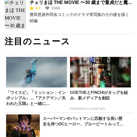
チェリまほ THE MOVIE 〜30 歳まで童貞だと魔法
4.7
5368
使いになれるらしい〜
豊田悠原作同名コミックのドラマ実写版のその後を描く
続編
注目のニュース
「ワイスピ」「ミッション：イン
GOETHEとFINCHIがタッグを組
ポッシブル」…『アクアマン／失
み、新メディアを創設
われた王国』と一緒に...
PR(FINCHI on GOETHE)
スーパーマンやバットマンに匹敵する長い歴
史を持つDCヒーロー、ブルービートルって...