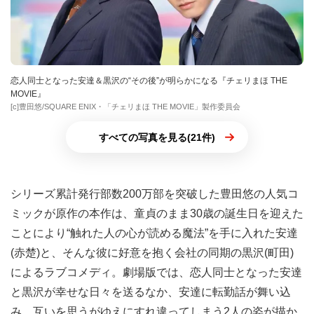
恋人同士となった安達＆黒沢の“その後”が明らかになる『チェリまほ THE
MOVIE』
[c]豊田悠/SQUARE ENIX・「チェリまほ THE MOVIE」製作委員会
すべての写真を見る(21件)
シリーズ累計発行部数200万部を突破した豊⽥悠の人気コ
ミックが原作の本作は、童貞のまま30歳の誕生日を迎えた
ことにより“触れた人の心が読める魔法”を手に入れた安達
(赤楚)と、そんな彼に好意を抱く会社の同期の黒沢(町田)
によるラブコメディ。劇場版では、恋人同士となった安達
と黒沢が幸せな日々を送るなか、安達に転勤話が舞い込
み、互いを思うがゆえにすれ違ってしまう2人の姿が描か