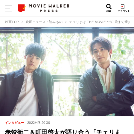
検索
アカウント
映画TOP
映画ニュース・読みもの
チェリまほ THE MOVIE 〜30 歳まで
インタビュー
2022/4/8 20:30
赤楚衛二＆町田啓太が語り合う「チェリま