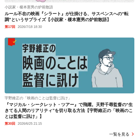
小説家・榎本憲男の炉前散語
ルール不在の映画『シラート』が仕掛ける、サスペンスへの“転
調”というサプライズ【小説家・榎本憲男の炉前散語】
第17回
2026/7/18 18:30
宇野維正の「映画のことは監督に訊け」
『マジカル・シークレット・ツアー』で飛躍。天野千尋監督の“生
きてる人間のリアリティ”を切り取る方法【宇野維正の「映画のこ
とは監督に訊け」】
第30回
2026/6/25 21:15
一覧を見る