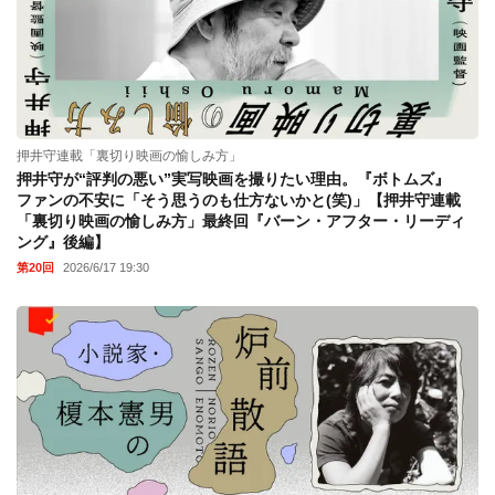
押井守連載「裏切り映画の愉しみ方」
押井守が“評判の悪い”実写映画を撮りたい理由。『ボトムズ』
ファンの不安に「そう思うのも仕方ないかと(笑)」【押井守連載
「裏切り映画の愉しみ方」最終回『バーン・アフター・リーディ
ング』後編】
第20回
2026/6/17 19:30