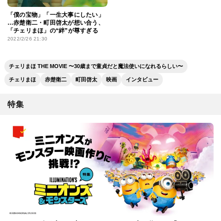
「僕の宝物」「一生大事にしたい」
…赤楚衛二・町田啓太が想い合う、
「チェリまほ」の“絆”が尊すぎる
2022/2/26 21:30
チェリまほ THE MOVIE 〜30歳まで童貞だと魔法使いになれるらしい〜
チェリまほ
赤楚衛二
町田啓太
映画
インタビュー
特集