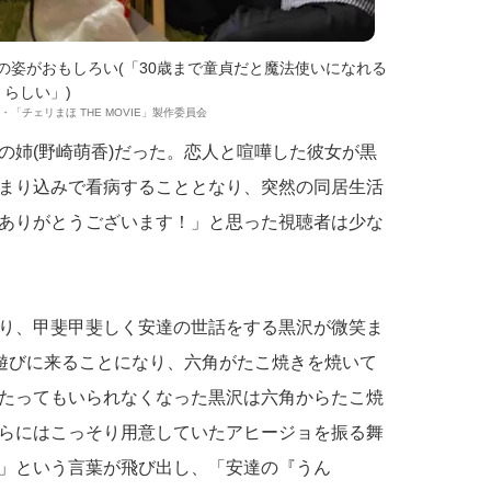
の姿がおもしろい(「30歳まで童貞だと魔法使いになれる
らしい」)
IX・「チェリまほ THE MOVIE」製作委員会
の姉(野崎萌香)だった。恋人と喧嘩した彼女が黒
まり込みで看病することとなり、突然の同居生活
ありがとうございます！」と思った視聴者は少な
り、甲斐甲斐しく安達の世話をする黒沢が微笑ま
が遊びに来ることになり、六角がたこ焼きを焼いて
たってもいられなくなった黒沢は六角からたこ焼
らにはこっそり用意していたアヒージョを振る舞
」という言葉が飛び出し、「安達の『うん