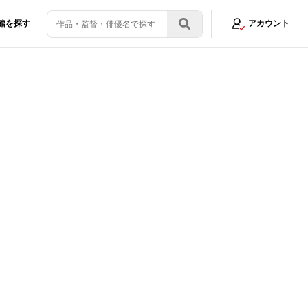
館を探す
アカウント
ブな2人に頬が緩みっぱなし！映画『チェリまほ』に備えてドラマ版の名シ