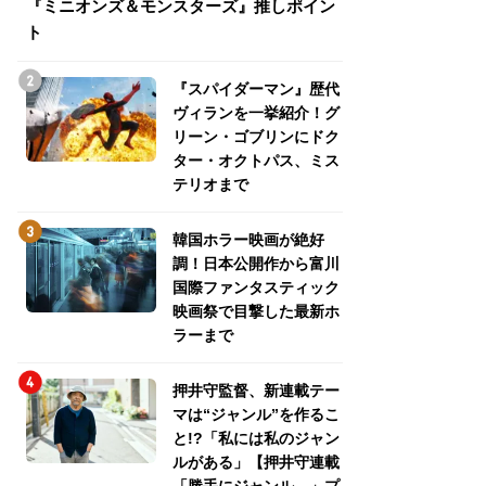
『ミニオンズ＆モンスターズ』推しポイン
トパス、ミステリ
ト
『スパイダーマン』歴代
ヴィランを一挙紹介！グ
リーン・ゴブリンにドク
ター・オクトパス、ミス
テリオまで
韓国ホラー映画が絶好
調！日本公開作から富川
国際ファンタスティック
映画祭で目撃した最新ホ
ラーまで
押井守監督、新連載テー
マは“ジャンル”を作るこ
と!?「私には私のジャン
ルがある」【押井守連載