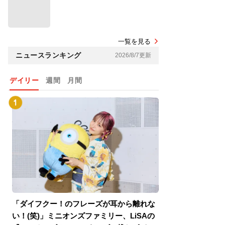
一覧を見る
ニュースランキング
2026/8/7更新
デイリー
週間
月間
「ダイフクー！のフレーズが耳から離れな
『スパイダーマン
い！(笑)」ミニオンズファミリー、LiSAの
介！グリーン・ゴ