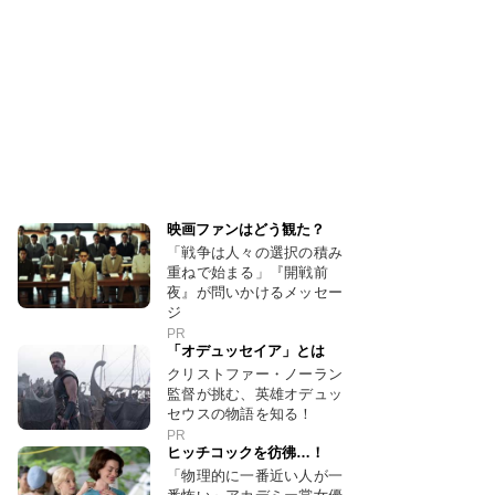
映画ファンはどう観た？
「戦争は人々の選択の積み
重ねで始まる」『開戦前
夜』が問いかけるメッセー
ジ
PR
「オデュッセイア」とは
クリストファー・ノーラン
監督が挑む、英雄オデュッ
セウスの物語を知る！
PR
ヒッチコックを彷彿…！
「物理的に一番近い人が一