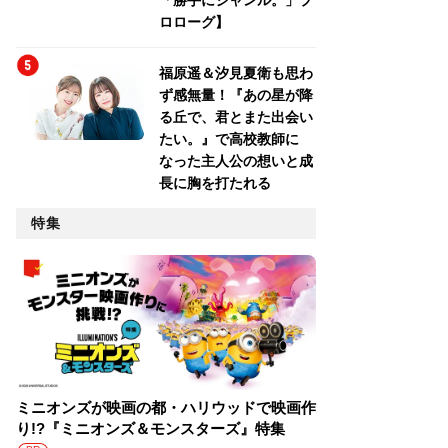
「勝手にジャンル。」プ
ロローグ】
福原遥＆汐見夏衛も思わ
ず感無量！『あの星が降
る丘で、君とまた出会い
たい。』で高校教師に
なった主人公の想いと成
長に胸を打たれる
特集
ミニオンズが映画の都・ハリウッドで映画作
り!?『ミニオンズ＆モンスターズ』特集