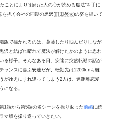
たことにより“触れた人の心が読める魔法”を手に
意を抱く会社の同期の黒沢(
町田啓太
)の姿を描いて
場版で描かれるのは、葛藤したり悩んだりしなが
黒沢と結ばれ晴れて魔法が解けたかのように思わ
いる様子。そんなある日、安達に突然転勤の話が
ャンスに喜ぶ安達だが、転勤先は1200kmも離
うがゆえにすれ違ってしまう2人は、遠距離恋愛
うになる。
第1話から第5話の名シーンを振り返った
前編
に続
ラマ版を振り返っていきたい。