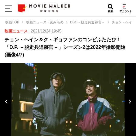
検索
アカウント
映画TOP
映画ニュース・読みもの
D.P. －脱走兵追跡官－
チョン・ヘイン
映画ニュース
2021/12/24 19:45
チョン・ヘイン＆ク・ギョファンのコンビふたたび！
「D.P. －脱走兵追跡官－」シーズン2は2022年撮影開始
(画像4/7)