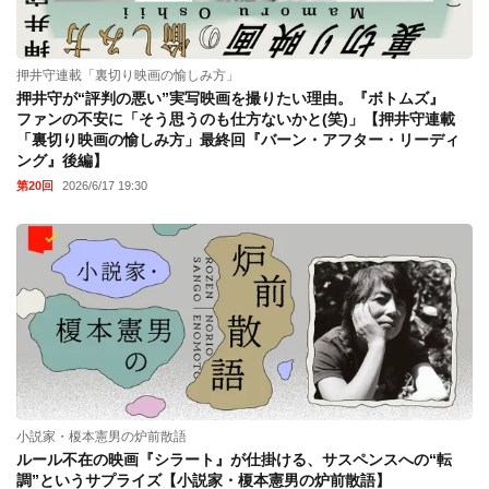
押井守連載「裏切り映画の愉しみ方」
押井守が“評判の悪い”実写映画を撮りたい理由。『ボトムズ』
ファンの不安に「そう思うのも仕方ないかと(笑)」【押井守連載
「裏切り映画の愉しみ方」最終回『バーン・アフター・リーディ
ング』後編】
第20回
2026/6/17 19:30
小説家・榎本憲男の炉前散語
ルール不在の映画『シラート』が仕掛ける、サスペンスへの“転
調”というサプライズ【小説家・榎本憲男の炉前散語】