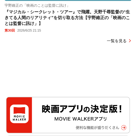
宇野維正の「映画のことは監督に訊け」
『マジカル・シークレット・ツアー』で飛躍。天野千尋監督の“生
きてる人間のリアリティ”を切り取る方法【宇野維正の「映画のこ
とは監督に訊け」】
第30回
2026/6/25 21:15
一覧を見る