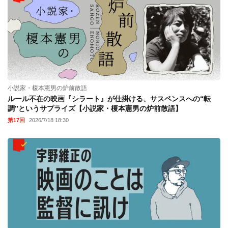
小説家・榎本憲男の炉前散語
ルール不在の映画『シラート』が仕掛ける、サスペンスへの“転
調”というサプライズ【小説家・榎本憲男の炉前散語】
第17回
2026/7/18 18:30