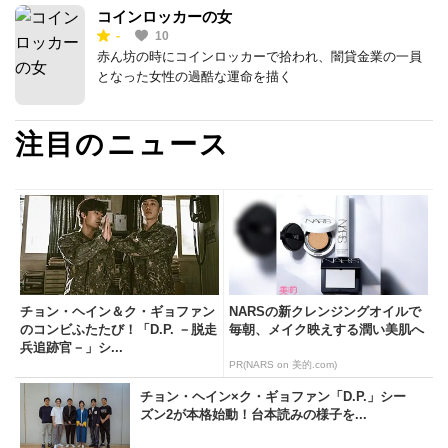
コインロッカーの女
-
10
赤ん坊の時にコインロッカーで拾われ、闇貸金業の一員
となった女性の過酷な運命を描く
注目のニュース
チョン・ヘイン＆ク・ギョファン
NARSの新クレンジングオイルで
のコンビふたたび！「D.P. －脱走
毎朝、メイク映えする潤い美肌へ
兵追跡官－」シ...
PR(NARS on 美的.com)
チョン・ヘイン×ク・ギョファン「D.P.」シー
ズン2が本格始動！台本読みの様子を...