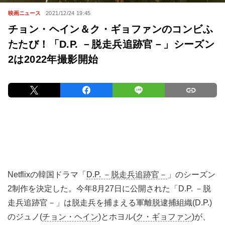
映画ニュース
2021/12/24 19:45
チョン・ヘイン＆ク・ギョファンのコンビふ
たたび！「D.P. －脱走兵追跡官－」シーズン
2は2022年撮影開始
Netflixの韓国ドラマ「
D.P. －脱走兵追跡官－
」のシーズン
2制作を決定した。今年8月27日に公開された「D.P. －脱
走兵追跡官－」は脱走兵を捕まえる軍離脱逮捕組織(D.P.)
のジュノ(
チョン・ヘイン
)とホヨル(
ク・ギョファン
)が、