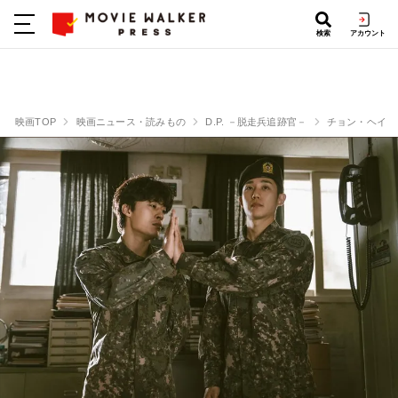
検索
アカウント
映画TOP
映画ニュース・読みもの
D.P. －脱走兵追跡官－
チョン・ヘイン