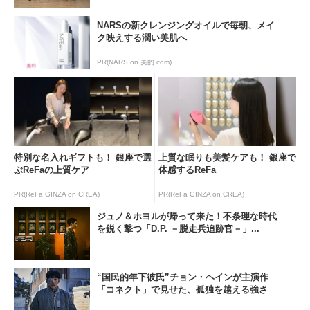
NARSの新クレンジングオイルで毎朝、メイ
ク映えする潤い美肌へ
PR(NARS on 美的.com)
特別な名入れギフトも！ 銀座で選
上質な眠りも美髪ケアも！ 銀座で
ぶReFaの上質ケア
体感するReFa
PR(ReFa GINZA on CREA)
PR(ReFa GINZA on CREA)
ジュノ＆ホヨルが帰って来た！不条理な時代
を鋭く撃つ「D.P. －脱走兵追跡官－」...
“国民的年下彼氏”チョン・ヘインが主演作
「コネクト」で見せた、孤独を越える強さ