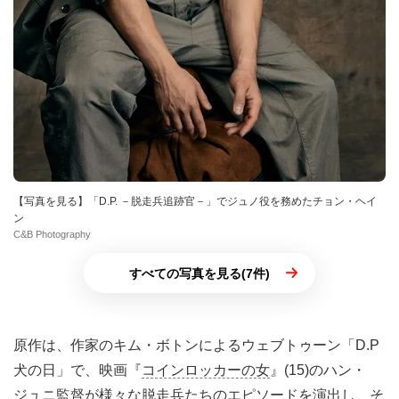
【写真を見る】「D.P. －脱走兵追跡官－」でジュノ役を務めたチョン・ヘイ
ン
C&B Photography
すべての写真を見る(7件)
原作は、作家のキム・ボトンによるウェブトゥーン「D.P
犬の日」で、映画『
コインロッカーの女
』(15)のハン・
ジュニ監督が様々な脱走兵たちのエピソードを演出し、そ