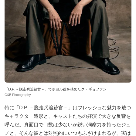
「D.P. －脱走兵追跡官－」でホヨル役を務めたク・ギョファン
C&B Photography
特に「D.P. －脱走兵追跡官－」はフレッシュな魅力を放つ
キャラクター造形と、キャストたちの好演で大きな反響を
呼んだ。真面目で口数は少ないが鋭い洞察力を持ったジュ
ノと、そんな彼とは対照的にいつもふざけまわるが、実は