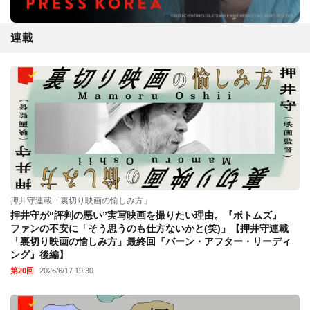
連載
押井守連載「裏切り映画の愉しみ方」
押井守が“評判の悪い”実写映画を撮りたい理由。『ボトムズ』
ファンの不安に「そう思うのも仕方ないかと(笑)」【押井守連載
「裏切り映画の愉しみ方」最終回『バーン・アフター・リーディ
ング』後編】
第20回
2026/6/17 19:30