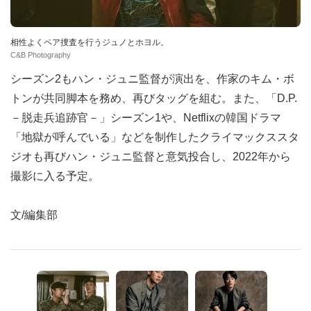
相性よくペア捜査を行うジュノとホヨル。
C&B Photography
シーズン2もハン・ジュニ監督が演出を、作家のキム・ボ
トンが共同脚本を務め、再びタッグを組む。また、「D.P.
－脱走兵追跡官－」シーズン1や、Netflixの韓国ドラマ
「地獄が呼んでいる」などを制作したクライマックススタ
ジオも再びハン・ジュニ監督と意気投合し、2022年から
撮影に入る予定。
文/編集部