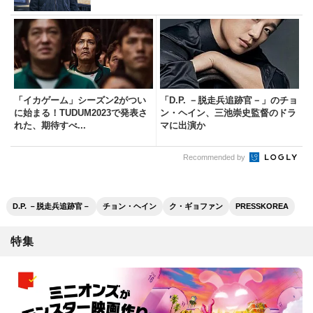
「イカゲーム」シーズン2がつい
「D.P. －脱走兵追跡官－」のチョ
に始まる！TUDUM2023で発表さ
ン・ヘイン、三池崇史監督のドラ
れた、期待すべ...
マに出演か
Recommended by
D.P. －脱走兵追跡官－
チョン・ヘイン
ク・ギョファン
PRESSKOREA
特集