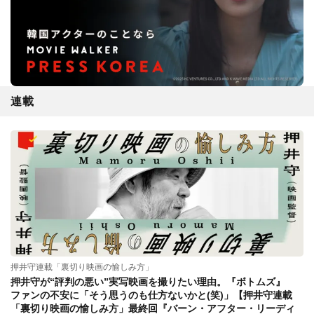
連載
押井守連載「裏切り映画の愉しみ方」
押井守が“評判の悪い”実写映画を撮りたい理由。『ボトムズ』
ファンの不安に「そう思うのも仕方ないかと(笑)」【押井守連載
「裏切り映画の愉しみ方」最終回『バーン・アフター・リーディ