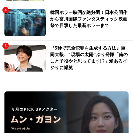
韓国ホラー映画が絶好調！日本公開作
から富川国際ファンタスティック映画
祭で目撃した最新ホラーまで
『5秒で完全犯罪を生成する方法』重
岡大毅、“現場の太陽”ぶり発揮「俺の
こと子役やと思ってます!?」愛あるイ
ジりに爆笑