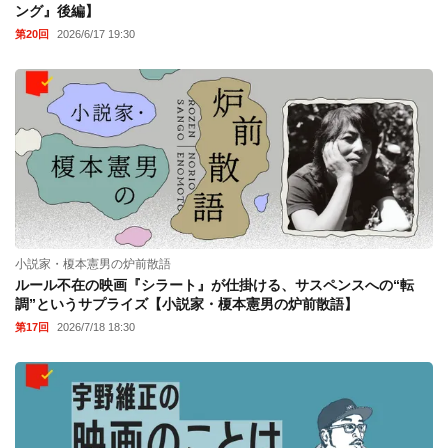
ング』後編】
第20回
2026/6/17 19:30
小説家・榎本憲男の炉前散語
ルール不在の映画『シラート』が仕掛ける、サスペンスへの“転
調”というサプライズ【小説家・榎本憲男の炉前散語】
第17回
2026/7/18 18:30