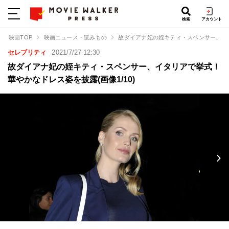
検索
アカウント
映画TOP
映画ニュース・読みもの
故ダイアナ妃の姪キティ・スペンサー、イ
セレブリティ
2021/7/27 12:30
故ダイアナ妃の姪キティ・スペンサー、イタリアで挙式！
華やかなドレス姿を披露(画像1/10)