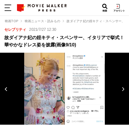
検索
アカウント
映画TOP
映画ニュース・読みもの
故ダイアナ妃の姪キティ・スペンサー、イ
セレブリティ
2021/7/27 12:30
故ダイアナ妃の姪キティ・スペンサー、イタリアで挙式！
華やかなドレス姿を披露(画像9/10)