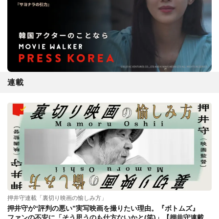
連載
押井守連載「裏切り映画の愉しみ方」
押井守が“評判の悪い”実写映画を撮りたい理由。『ボトムズ』
ファンの不安に「そう思うのも仕方ないかと(笑)」【押井守連載