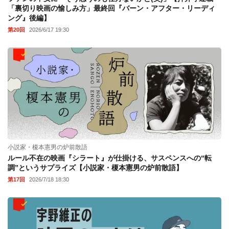
「裏切り映画の愉しみ方」最終回『バーン・アフター・リーディ
ング』後編】
第20回
2026/6/17 19:30
小説家・榎本憲男の炉前散語
ルール不在の映画『シラート』が仕掛ける、サスペンスへの“転
調”というサプライズ【小説家・榎本憲男の炉前散語】
第17回
2026/7/18 18:30