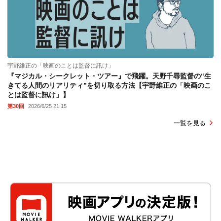
宇野維正の「映画のことは監督に訊け」
『マジカル・シークレット・ツアー』で飛躍。天野千尋監督の“生
きてる人間のリアリティ”を切り取る方法【宇野維正の「映画のこ
とは監督に訊け」】
第30回
2026/6/25 21:15
一覧を見る