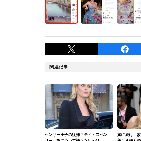
関連記事
ヘンリー王子の従妹キティ・スペン
姉に続け！故
サー、愛について語らないわけ
美しき妹も婚