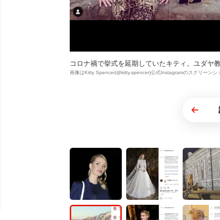
コロナ禍で挙式を延期していたキティ。ユダヤ
画像はKitty Spencer(@kitty.spencer)公式Instagramのスクリー