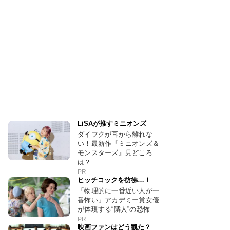
LiSAが推すミニオンズ
ダイフクが耳から離れな
い！最新作『ミニオンズ＆
モンスターズ』見どころ
は？
PR
ヒッチコックを彷彿…！
「物理的に一番近い人が一
番怖い」アカデミー賞女優
が体現する“隣人”の恐怖
PR
映画ファンはどう観た？