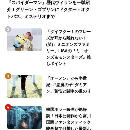
『スパイダーマン』歴代ヴィランを一挙紹
『スパイダーマン
介！グリーン・ゴブリンにドクター・オク
介！グリーン・ゴ
トパス、ミステリオまで
トパス、ミステリ
「ダイフクー！のフレー
ズが耳から離れない！
(笑)」ミニオンズファミ
リー、LiSAの『ミニオ
ンズ＆モンスターズ』推
しポイント
『オーメン』から半世
紀…“悪魔の子”ダミア
ン、苦悩と闘争の道のり
韓国ホラー映画が絶好
調！日本公開作から富川
国際ファンタスティック
映画祭で目撃した最新ホ