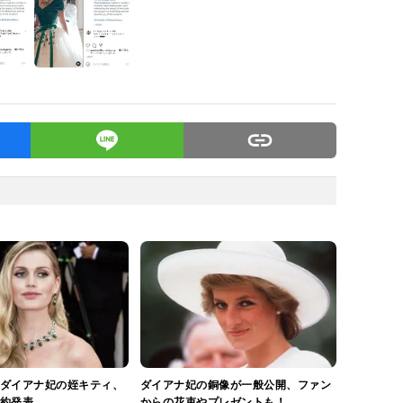
ダイアナ妃の姪キティ、
ダイアナ妃の銅像が一般公開、ファン
約発表
からの花束やプレゼントも！