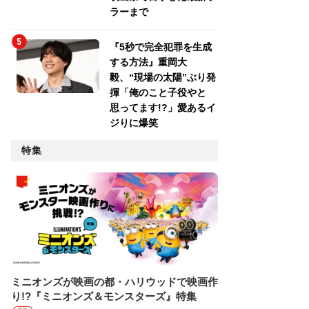
ラーまで
『5秒で完全犯罪を生成
する方法』重岡大
毅、“現場の太陽”ぶり発
揮「俺のこと子役やと
思ってます!?」愛あるイ
ジりに爆笑
特集
ミニオンズが映画の都・ハリウッドで映画作
り!?『ミニオンズ＆モンスターズ』特集