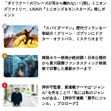
「ダイフクー！のフレーズが耳から離れない！(笑)」ミニオン
ズファミリー、LiSAの『ミニオンズ＆モンスターズ』推しポ
イント
『スパイダーマン』歴代ヴィランを一
挙紹介！グリーン・ゴブリンにドク
ター・オクトパス、ミステリオまで
韓国ホラー映画が絶好調！日本公開作
から富川国際ファンタスティック映画
祭で目撃した最新ホラーまで
押井守監督、新連載テーマは“ジャン
ル”を作ること!?「私には私のジャン
ルがある」【押井守連載「勝手にジャ
ンル。」プロローグ】