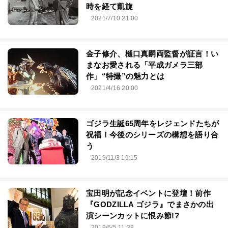
時を経て凱旋
2021/7/10 21:00
金子修介、樋口真嗣両監督が証言！い
まなお愛される「平成ガメラ三部
作」“特撮”の魅力とは
2021/4/16 20:00
ゴジラ生誕65周年をレジェンドたちが
祝福！今後のシリーズの構想を語り合
う
2019/11/3 19:15
宝田明が記念イベントに登壇！前作
『GODZILLA ゴジラ』でまさかの出
演シーンカットに恨み節!?
2019/6/5 11:38