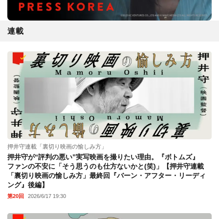
連載
押井守連載「裏切り映画の愉しみ方」
押井守が“評判の悪い”実写映画を撮りたい理由。『ボトムズ』
ファンの不安に「そう思うのも仕方ないかと(笑)」【押井守連載
「裏切り映画の愉しみ方」最終回『バーン・アフター・リーディ
ング』後編】
第20回
2026/6/17 19:30