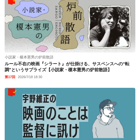
小説家・榎本憲男の炉前散語
ルール不在の映画『シラート』が仕掛ける、サスペンスへの“転
調”というサプライズ【小説家・榎本憲男の炉前散語】
第17回
2026/7/18 18:30