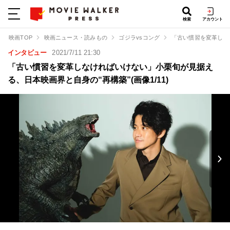
検索
アカウント
映画TOP
映画ニュース・読みもの
ゴジラvsコング
「古い慣習を変革しな
インタビュー
2021/7/11 21:30
「古い慣習を変革しなければいけない」小栗旬が見据え
る、日本映画界と自身の“再構築”(画像1/11)