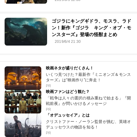
ゴジラにキングギドラ、モスラ、ラド
ン！新作『ゴジラ キング・オブ・モ
ンスターズ』登場の怪獣まとめ
2019/6/4 21:30
映画ネタが盛りだくさん！
いくつ見つけた？最新作『ミニオンズ＆モンス
ターズ』は“映画作り”に奔走！
PR
映画ファンはどう観た？
「戦争は人々の選択の積み重ねで始まる」『開
戦前夜』が問いかけるメッセージ
PR
「オデュッセイア」とは
クリストファー・ノーラン監督が挑む、英雄オ
デュッセウスの物語を知る！
PR