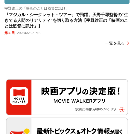
宇野維正の「映画のことは監督に訊け」
『マジカル・シークレット・ツアー』で飛躍。天野千尋監督の“生
きてる人間のリアリティ”を切り取る方法【宇野維正の「映画のこ
とは監督に訊け」】
第30回
2026/6/25 21:15
一覧を見る