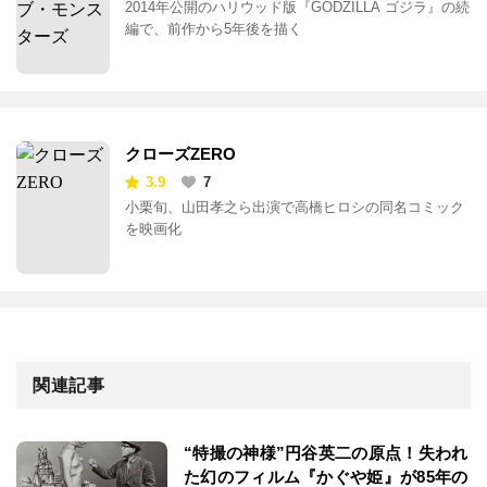
2014年公開のハリウッド版『GODZILLA ゴジラ』の続
編で、前作から5年後を描く
クローズZERO
3.9
7
小栗旬、山田孝之ら出演で高橋ヒロシの同名コミック
を映画化
関連記事
“特撮の神様”円谷英二の原点！失われ
た幻のフィルム『かぐや姫』が85年の