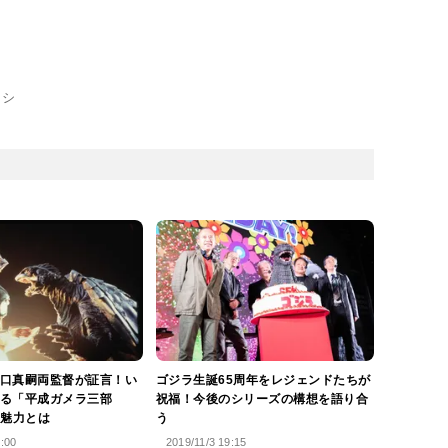
ロシ
口真嗣両監督が証言！い
ゴジラ生誕65周年をレジェンドたちが
る「平成ガメラ三部
祝福！今後のシリーズの構想を語り合
の魅力とは
う
0:00
2019/11/3 19:15