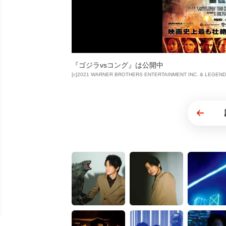
『ゴジラvsコング』は公開中
[c]2021 WARNER BROTHERS ENTERTAINMENT INC. & LEGEN