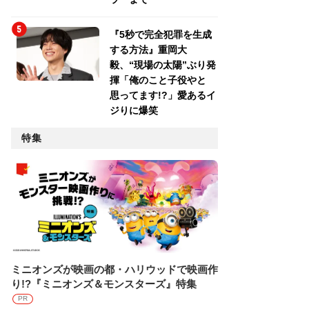
『5秒で完全犯罪を生成
する方法』重岡大
毅、“現場の太陽”ぶり発
揮「俺のこと子役やと
思ってます!?」愛あるイ
ジりに爆笑
特集
ミニオンズが映画の都・ハリウッドで映画作
り!?『ミニオンズ＆モンスターズ』特集
PR