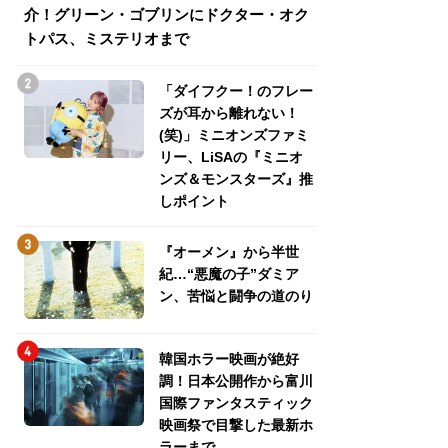
介！グリーン・ゴブリンにドクター・オク
介！グリーン・ゴ
トパス、ミステリオまで
トパス、ミステリ
「ダイフクー！のフレー
ズが耳から離れない！
(笑)」ミニオンズファミ
リー、LiSAの『ミニオ
ンズ＆モンスターズ』推
しポイント
『オーメン』から半世
紀…“悪魔の子”ダミア
ン、苦悩と闘争の道のり
韓国ホラー映画が絶好
調！日本公開作から富川
国際ファンタスティック
映画祭で目撃した最新ホ
ラーまで