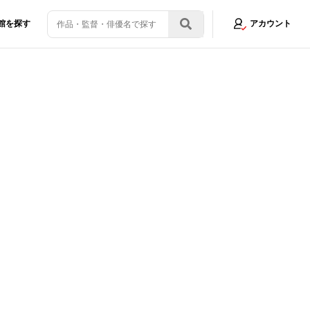
館を探す
アカウント
映画界と自身の“再構築”
画像11/11