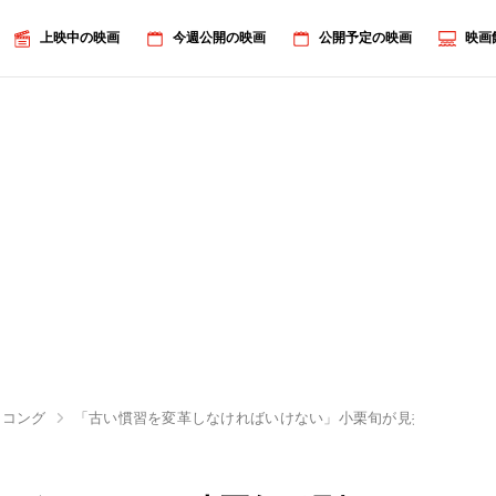
上映中の映画
今週公開の映画
公開予定の映画
映画
sコング
「古い慣習を変革しなければいけない」小栗旬が見据える、日本