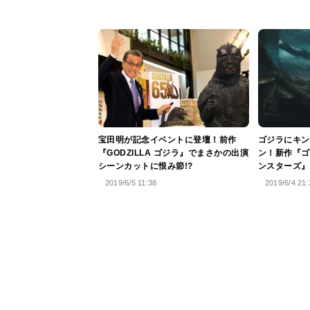
宝田明が記念イベントに登壇！前作
ゴジラにキン
『GODZILLA ゴジラ』でまさかの出演
ン！新作『ゴ
シーンカットに恨み節!?
ンスターズ』
2019/6/5 11:38
2019/6/4 21: