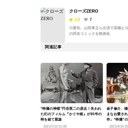
クローズZERO
3.9
7
小栗旬、山田孝之ら出演で高橋ヒ
の同名コミックを映画化
関連記事
“特撮の神様”円谷英二の原点！失われ
金子修介、樋
た幻のフィルム『かぐや姫』が85年の
まなお愛され
時を経て凱旋
作」“特撮”
2021/7/10 21:00
2021/4/16 2