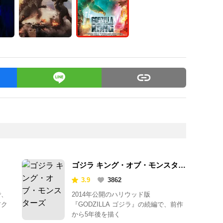
ゴジラ キング・オブ・モンスター
ズ
3.9
3862
で、
2014年公開のハリウッド版
アク
『GODZILLA ゴジラ』の続編で、前作
から5年後を描く